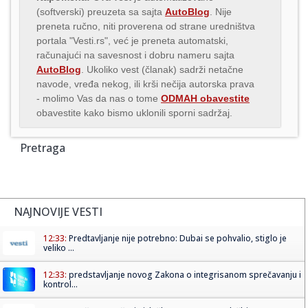
(softverski) preuzeta sa sajta
AutoBlog
. Nije
preneta ručno, niti proverena od strane uredništva
portala "Vesti.rs", već je preneta automatski,
računajući na savesnost i dobru nameru sajta
AutoBlog
. Ukoliko vest (članak) sadrži netačne
navode, vređa nekog, ili krši nečija autorska prava
- molimo Vas da nas o tome
ODMAH obavestite
obavestite kako bismo uklonili sporni sadržaj.
Pretraga
NAJNOVIJE VESTI
12:33:
Predtavljanje nije potrebno: Dubai se pohvalio, stiglo je
veliko ...
12:33:
predstavljanje novog Zakona o integrisanom sprečavanju i
kontrol...