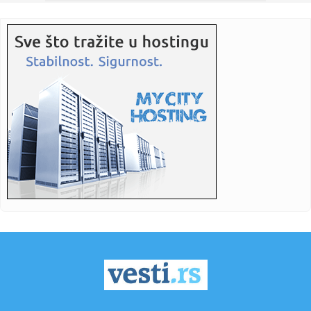
12:18:
Da li nove gume treba postaviti napred ili pozadi?
12:18:
JP “Vodovod”: Dve ulice bez vode u Vranju
12:18:
Nedović o Đorđeviću: "Tu sam zapečatio sebi sudbinu"
VIDEO
12:18:
Brza i lagana: Jogurt pita u rerni je za 10 minuta
12:18:
Obustavljena plovidba na kanalima u Bačkoj
12:18:
Ukrajina napala jednu od najvećih ruskih rafinerija
12:18:
Evo kako će izgledati austrijski paviljon na EXPO 2027 FOTO
12:18:
Skandalozna izjava hrvatskog ministra: "Ako bude potrebe,
biće o...
12:09:
Da li će pametne naočare biti zabranjene u Evropi?