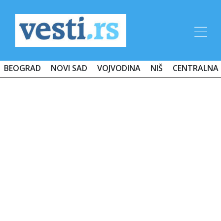
BEOGRAD
NOVI SAD
VOJVODINA
NIŠ
CENTRALNA 