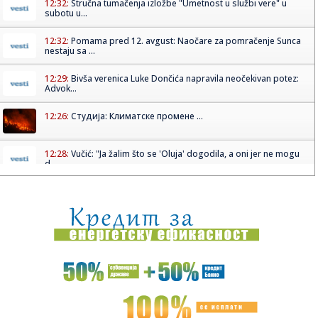
12:32:
Stručna tumačenja izložbe "Umetnost u službi vere" u
subotu u...
12:32:
Pomama pred 12. avgust: Naočare za pomračenje Sunca
nestaju sa ...
12:29:
Bivša verenica Luke Dončića napravila neočekivan potez:
Advok...
12:26:
Студија: Климатске промене ...
12:28:
Vučić: "Ja žalim što se 'Oluja' dogodila, a oni jer ne mogu
d...
12:27:
Juventus zainteresovan za Srbina – Milenković se vraća u
Seri...
12:27:
Vučić u Palati Srbija ugostio učesnike kampa "Srbija te zove
2...
12:27:
FOTO: Proglašena vanredna situacija u Bačkoj Palanci zbog
poža...
12:27:
Jorgovanka Tabaković je 14 godina na čelu Narodne banke
Srbije:...