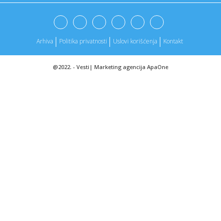
12:09:
Vučić sa učesnicima kampa "Srbija te zove 2026": "Vi mladi
dok...
Arhiva
Politika privatnosti
Uslovi korišćenja
Kontakt
12:09:
Određeni tačni datumi iznošenja završnih reči u postupku
pro...
@2022. -
Vesti
|
Marketing agencija
ApaOne
12:08:
Vildosa se predstavio "grobarima": "To želim da radim u
Partizan...
12:07:
Objavljen konkurs za direktora Jovine, roditelji tvrde da će
bit...
12:04:
VIDEO: Test 2026 Ford F-150 Lobo
12:02:
Vučić primio je u oproštajnu posetu ambasadora Kraljevine
Špa...
12:01:
METALLICA – Beograd – Klub studenata tehnike –
09.09.2026
12:00:
Vildozin prvi "crno-beli intervju": Tu sam da dam 100
odsto!