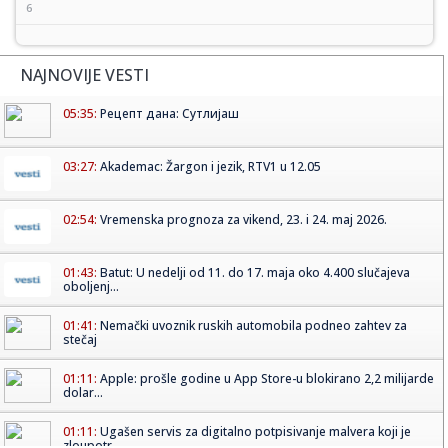
6
NAJNOVIJE VESTI
05:35:
Рецепт дана: Сутлијаш
03:27:
Akademac: Žargon i jezik, RTV1 u 12.05
02:54:
Vremenska prognoza za vikend, 23. i 24. maj 2026.
01:43:
Batut: U nedelji od 11. do 17. maja oko 4.400 slučajeva
oboljenj...
01:41:
Nemački uvoznik ruskih automobila podneo zahtev za
stečaj
01:11:
Apple: prošle godine u App Store-u blokirano 2,2 milijarde
dolar...
01:11:
Ugašen servis za digitalno potpisivanje malvera koji je
zloupotr...