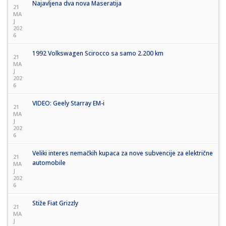
Najavljena dva nova Maseratija
21
MA
J
202
6
1992 Volkswagen Scirocco sa samo 2.200 km
21
MA
J
202
6
VIDEO: Geely Starray EM-i
21
MA
J
202
6
Veliki interes nemačkih kupaca za nove subvencije za električne
21
automobile
MA
J
202
6
Stiže Fiat Grizzly
21
MA
J