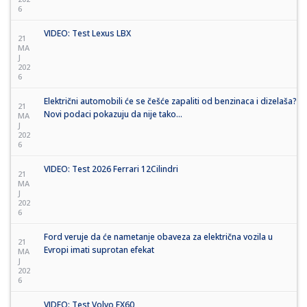
6
VIDEO: Test Lexus LBX
21
MA
J
202
6
Električni automobili će se češće zapaliti od benzinaca i dizelaša?
21
Novi podaci pokazuju da nije tako...
MA
J
202
6
VIDEO: Test 2026 Ferrari 12Cilindri
21
MA
J
202
6
Ford veruje da će nametanje obaveza za električna vozila u
21
Evropi imati suprotan efekat
MA
J
202
6
VIDEO: Test Volvo EX60