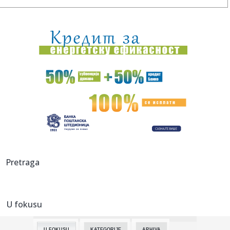
01:11:
Scareware prevara CypherLoc: lažna upozorenja i
prevaranti koji ...
01:11:
Kampanja Trapdoor: više od 450 Android aplikacija
korišćeno za...
01:11:
Reaper: novi malver za macOS zaobilazi Appleove zaštite i
krade ...
01:11:
Pinterest preplavljen lažnim rasprodajama i prevarama
01:11:
Android 17 dobija funkciju za proveru autentičnosti
Android sist...
01:11:
MiniPlasma: stara ranjivost Windowsa ponovo aktuelna
Pretraga
01:11:
Hakovan sajt popularnog JDownloadera, korisnici
preuzimali trojan...
U fokusu
01:11:
Google uvodi Android Intrusion Logging za otkrivanje
špijunskog ...
U FOKUSU
KATEGORIJE
ARHIVA