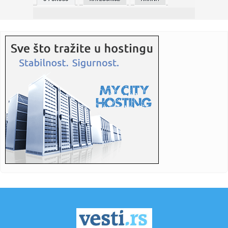
01:04:
Dogodilo se na današnji datum, 23. maj
00:45:
U Srbiji nestabilno vreme uz povremene pljuskove,
grmljavinu, gra...
00:19:
VIDEO: Mazda MX-5 Miata 35th Anniversary
23:37:
Njemački penzioner (93) mučen do smrti, među
osumnjičenima dr...
23:33:
Đoković:Imam velike šanse na Rolan Garosu ako ostanem
zdrav, p...
23:28:
Alfa Romeo najavljuje proširenje svoje ponude
23:24:
U Norveškoj isporučeno već 100.000 primeraka Tesle
Model Y
23:13:
Kkoki: „Dim izgleda kao mesto gde dođeš sa jednom
osobom na d...
23:08:
Završen 5. Social Media Summit by Telemach