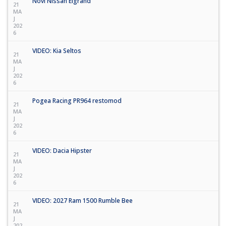
Novi Nissan Elgrand
21
MA
J
202
6
VIDEO: Kia Seltos
21
MA
J
202
6
Pogea Racing PR964 restomod
21
MA
J
202
6
VIDEO: Dacia Hipster
21
MA
J
202
6
VIDEO: 2027 Ram 1500 Rumble Bee
21
MA
J
202