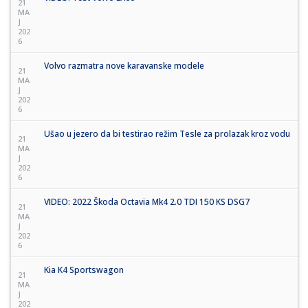
21
MA
J
202
6
Volvo razmatra nove karavanske modele
21
MA
J
202
6
Ušao u jezero da bi testirao režim Tesle za prolazak kroz vodu
21
MA
J
202
6
VIDEO: 2022 Škoda Octavia Mk4 2.0 TDI 150 KS DSG7
21
MA
J
202
6
Kia K4 Sportswagon
21
MA
J
202