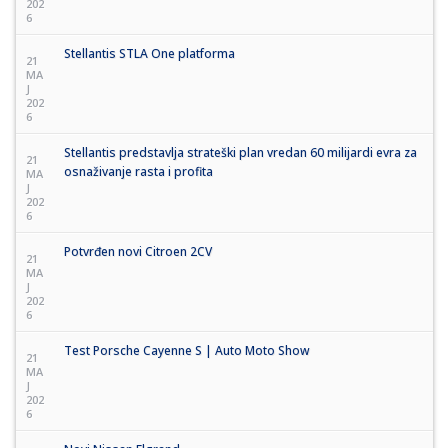
202
6
Stellantis STLA One platforma
21
MA
J
202
6
Stellantis predstavlja strateški plan vredan 60 milijardi evra za
21
osnaživanje rasta i profita
MA
J
202
6
Potvrđen novi Citroen 2CV
21
MA
J
202
6
Test Porsche Cayenne S | Auto Moto Show
21
MA
J
202
6