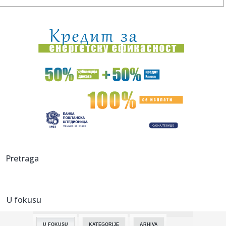
11:29:
Sombor: Akcija dobrovoljnog davanja krvi 11. avgusta u
Staparu
11:28:
Autorska vođenja kroz izložbu "Uroš Predić u Sentandreji"
u n...
11:28:
Velemir: Zrenjanin kažnjava male privrednike
astronomskim račun...
11:27:
Rasplet se bliži: Oglasio se MOL o kupovini NIS-a
11:27:
Nastavlja se Superliga: Zvezda na popravnom posle
Hapoela, Partiz...
11:25:
Belgija šalje vojnike na Grenland
Pretraga
11:25:
"Otkinuću ti glavu": Trebinjac ženu polio sokom, ona mu
pocijep...
U fokusu
11:25:
"Stara dama" šampion neukusa (FOTO)
U FOKUSU
KATEGORIJE
ARHIVA