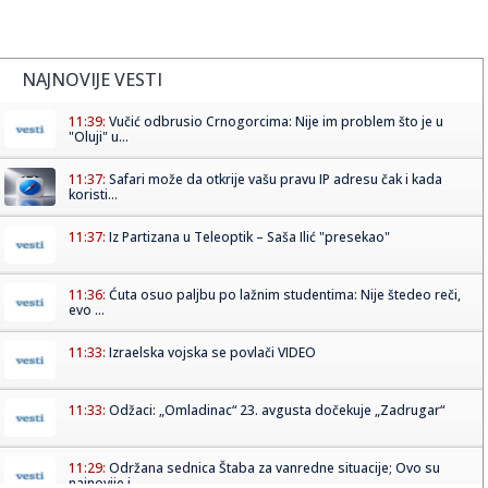
NAJNOVIJE VESTI
11:39:
Vučić odbrusio Crnogorcima: Nije im problem što je u
"Oluji" u...
11:37:
Safari može da otkrije vašu pravu IP adresu čak i kada
koristi...
11:37:
Iz Partizana u Teleoptik – Saša Ilić "presekao"
11:36:
Ćuta osuo paljbu po lažnim studentima: Nije štedeo reči,
evo ...
11:33:
Izraelska vojska se povlači VIDEO
11:33:
Odžaci: „Omladinac“ 23. avgusta dočekuje „Zadrugar“
11:29:
Održana sednica Štaba za vanredne situacije; Ovo su
najnovije i...