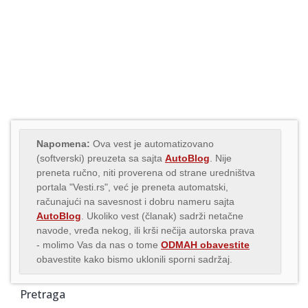
Napomena:
Ova vest je automatizovano
(softverski) preuzeta sa sajta
AutoBlog
. Nije
preneta ručno, niti proverena od strane uredništva
portala "Vesti.rs", već je preneta automatski,
računajući na savesnost i dobru nameru sajta
AutoBlog
. Ukoliko vest (članak) sadrži netačne
navode, vređa nekog, ili krši nečija autorska prava
- molimo Vas da nas o tome
ODMAH obavestite
obavestite kako bismo uklonili sporni sadržaj.
Pretraga