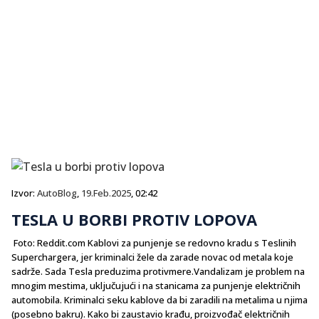
Izvor:
AutoBlog
,
19.Feb.2025
, 02:42
TESLA U BORBI PROTIV LOPOVA
Foto: Reddit.com Kablovi za punjenje se redovno kradu s Teslinih
Superchargera, jer kriminalci žele da zarade novac od metala koje
sadrže. Sada Tesla preduzima protivmere.Vandalizam je problem na
mnogim mestima, uključujući i na stanicama za punjenje električnih
automobila. Kriminalci seku kablove da bi zaradili na metalima u njima
(posebno bakru). Kako bi zaustavio krađu, proizvođač električnih