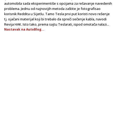
automobila sada eksperimentiše s opcijama za rešavanje navedenih
problema. Jednu od najnovijih metoda zaštite je fotografisao
korisnik Reddita u Sijetlu. Tamo Tesla prvi put koristi novo rešenje
tj. ojačani materijal koji bi trebalo da spreči sečenje kabla, navodi
Revija HAK. Isto tako, prema sajtu Teslarati, ispod omotača nalazi...
Nastavak na AutoBlog...