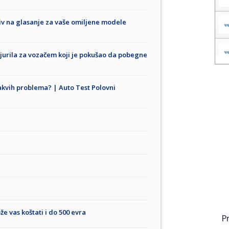
iv na glasanje za vaše omiljene modele
 jurila za vozačem koji je pokušao da pobegne
akvih problema? | Auto Test Polovni
e vas koštati i do 500 evra
P