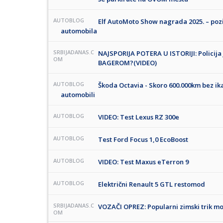
AUTOBLOG
Elf AutoMoto Show nagrada 2025. – poz
automobila
SRBIJADANAS.C
NAJSPORIJA POTERA U ISTORIJI: Policija
OM
BAGEROM?(VIDEO)
AUTOBLOG
Škoda Octavia - Skoro 600.000km bez ik
automobili
AUTOBLOG
VIDEO: Test Lexus RZ 300e
AUTOBLOG
Test Ford Focus 1,0 EcoBoost
AUTOBLOG
VIDEO: Test Maxus eTerron 9
AUTOBLOG
Električni Renault 5 GTL restomod
SRBIJADANAS.C
VOZAČI OPREZ: Popularni zimski trik mož
OM