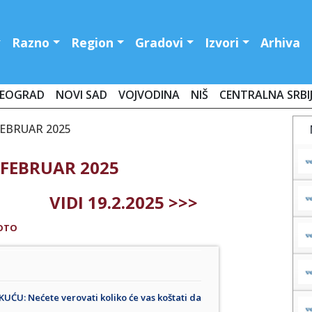
Razno
Region
Gradovi
Izvori
Arhiva
EOGRAD
NOVI SAD
VOJVODINA
NIŠ
CENTRALNA SRBI
FEBRUAR 2025
 FEBRUAR 2025
VIDI 19.2.2025 >>>
OTO
U: Nećete verovati koliko će vas koštati da