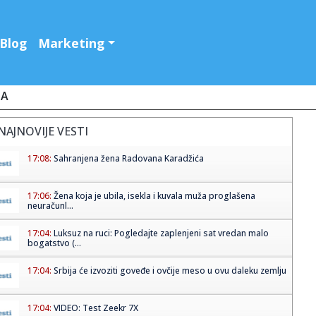
Blog
Marketing
JA
NAJNOVIJE VESTI
17:08:
Sahranjena žena Radovana Karadžića
17:06:
Žena koja je ubila, isekla i kuvala muža proglašena
neuračunl...
17:04:
Luksuz na ruci: Pogledajte zaplenjeni sat vredan malo
bogatstvo (...
17:04:
Srbija će izvoziti goveđe i ovčije meso u ovu daleku zemlju
17:04:
VIDEO: Test Zeekr 7X