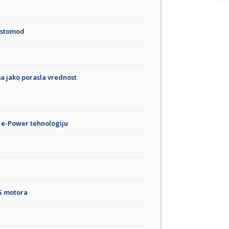
estomod
a jako porasla vrednost
u e-Power tehnologiju
S motora