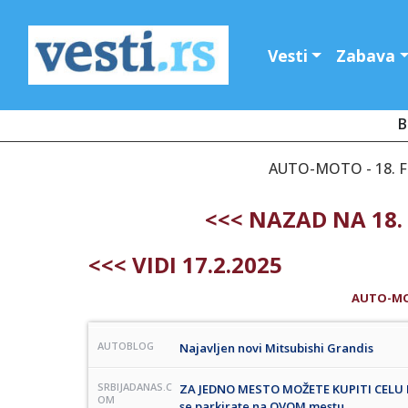
Vesti
Zabava
B
AUTO-MOTO - 18. 
<<< NAZAD NA 18.
<<< VIDI 17.2.2025
AUTO-M
AUTOBLOG
Najavljen novi Mitsubishi Grandis
SRBIJADANAS.C
ZA JEDNO MESTO MOŽETE KUPITI CELU KUĆ
OM
se parkirate na OVOM mestu