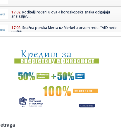
17:02:
Roditelji rođeni u ova 4 horoskopska znaka odgajaju
snalažljivu...
17:02:
Snažna poruka Merca uz Merkel u prvom redu: "AfD neće
uništiti...
17:02:
Trebinjac optužen za obljubu nad tri maloljetnice
17:02:
Trener Bajerna žestoko opleo po Murinju
17:02:
Atletiko već sprema zamjenu za Alvareza
17:02:
Danijela Majer osvojila zlatnu medalju u ski krosu na ZOI
17:02:
Evo zbog čega je Louis nosio galabije
17:00:
Proglašen krivim jer je ostavio devojku da umre na planini
retraga
u Aus...