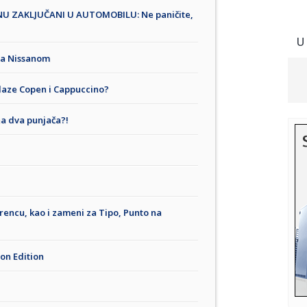
NU ZAKLJUČANI U AUTOMOBILU: Ne paničite,
U
sa Nissanom
olaze Copen i Cappuccino?
na dva punjača?!
terencu, kao i zameni za Tipo, Punto na
on Edition