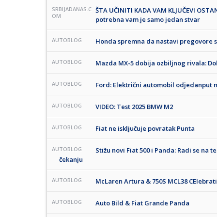
SRBIJADANAS.C
ŠTA UČINITI KADA VAM KLJUČEVI OSTA
OM
potrebna vam je samo jedan stvar
AUTOBLOG
Honda spremna da nastavi pregovore 
AUTOBLOG
Mazda MX-5 dobija ozbiljnog rivala: D
AUTOBLOG
Ford: Električni automobil odjedanput 
AUTOBLOG
VIDEO: Test 2025 BMW M2
AUTOBLOG
Fiat ne isključuje povratak Punta
AUTOBLOG
Stižu novi Fiat 500 i Panda: Radi se na 
čekanju
AUTOBLOG
McLaren Artura & 750S MCL38 CElebrati
AUTOBLOG
Auto Bild & Fiat Grande Panda