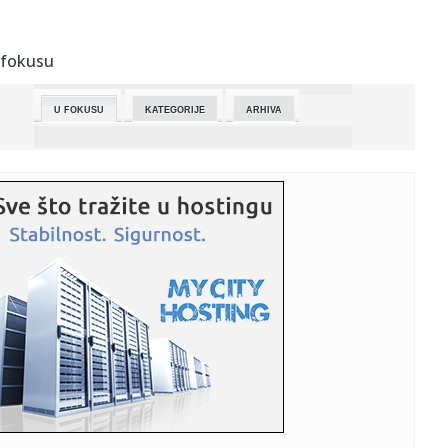
16:58:
U Zagrebu obavljena identifikacija posmrtnih ostataka
šest lica ...
 fokusu
16:56:
Film "Peaky Blinders" stiže na "Netflix", milioni ljudi
pogledal...
U FOKUSU
KATEGORIJE
ARHIVA
16:55:
Došao autom u servis, majstori ostali u nevjerici (VIDEO)
16:55:
Carinici privremeno oduzeli sat vredan 40.000 evra,
podsećaju da...
16:55:
Zašto sve manje Evropljana ima svoj dom
16:54:
Neverovatna scena: Kamion se zaglavio ispod
podvožnjaka kod Last...
16:53:
DONETA KONAČNA ODLUKA: Poznato ostaje li sin Laneta
Jovanovića ...
16:46:
Žena iz Zrenjanina koja je ubila, isekla i kuvala muža u
loncu,...
16:45:
Hitno mijenjajte šifre ako su vam ovi programi pomogli da