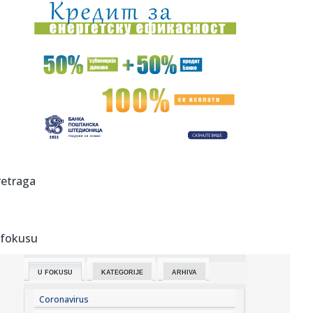
17:12:
Dvejn Džonson se oglasio posle debakla „Moane“:
Kritičari j...
17:11:
TORES NA KORAK OD PARIZA: Ostali su samo detalji – zna
se i cif...
17:03:
Memorandum Srbije i Ukrajine o saradnji u oblasti
zdravlja život...
16:59:
Uprkos negodovanju ambasade Izraela: Kanje Vest
održao koncert u...
16:58:
Skokovi u Senu - sportski test pariske reke
retraga
16:57:
Amerika objavila novi set materijala o NLO: Trougao iznad
Avganis...
 fokusu
16:55:
Potpisan ugovor: Komšije grade novi most na Morači
U FOKUSU
KATEGORIJE
ARHIVA
16:52:
Trener Minesote o Goberu: "Žalosno je koliko kritika
dobija"
Coronavirus