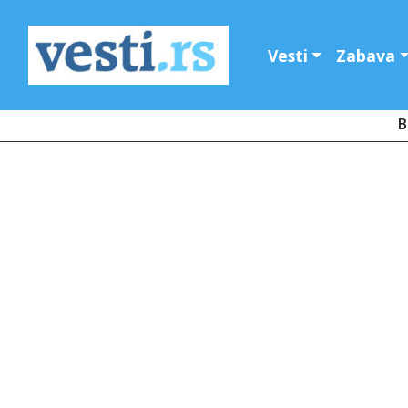
Vesti
Zabava
B