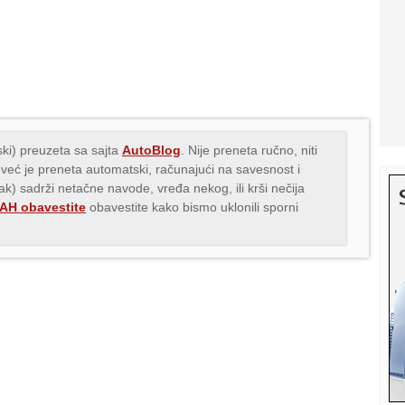
ki) preuzeta sa sajta
AutoBlog
. Nije preneta ručno, niti
 već je preneta automatski, računajući na savesnost i
nak) sadrži netačne navode, vređa nekog, ili krši nečija
H obavestite
obavestite kako bismo uklonili sporni