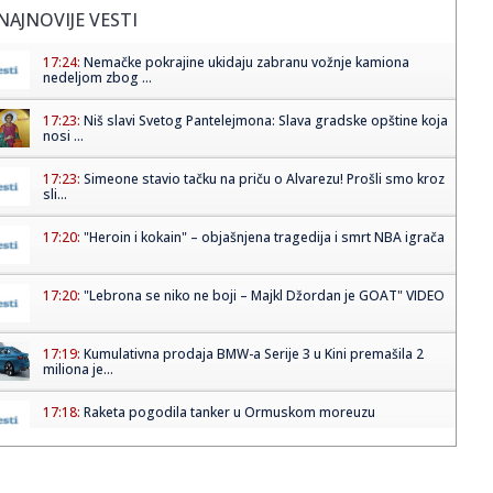
NAJNOVIJE VESTI
17:24:
Nemačke pokrajine ukidaju zabranu vožnje kamiona
nedeljom zbog ...
17:23:
Niš slavi Svetog Pantelejmona: Slava gradske opštine koja
nosi ...
17:23:
Simeone stavio tačku na priču o Alvarezu! Prošli smo kroz
sli...
17:20:
"Heroin i kokain" – objašnjena tragedija i smrt NBA igrača
17:20:
"Lebrona se niko ne boji – Majkl Džordan je GOAT" VIDEO
17:19:
Kumulativna prodaja BMW-a Serije 3 u Kini premašila 2
miliona je...
17:18:
Raketa pogodila tanker u Ormuskom moreuzu
17:13:
Svet srlja u novi rat?; Primirje pred potpunim krahom