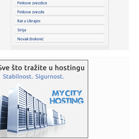
16:48:
Broj žrtava pucnjave u školi na Tajlandu porastao na devet
Pinkove zvezdice
Pinkove zvezde
16:44:
Saša Tomić SRCE Vranje: Troškovi za građane i parking, a
Rat u Ukrajini
bez ...
Sirija
16:43:
Haos kod Omana: Nepoznati projektil pogodio brod
Novak Đoković
FOTO
16:43:
Spoljna politika Srbije
16:43:
Menjaju se pravila za poreze u Srbiji! Predlog već u
Skupštini,...
16:42:
BEŠIKTAŠ NE DOLAZI DA STATIRA: Čelnik otkrio veliki plan,
pa p...
16:36:
SafeJournalists: Hitno identifikovati i kazniti osobe koje
prete ...
16:36:
Pavlović odigrao poluvreme – Stanković dobio pola sata
protiv...
16:32:
Fudbal: Radnik na teškom iskušenju u Novom Sadu