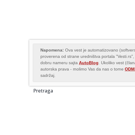
Napomena:
Ova vest je automatizovano (softvers
proverena od strane uredništva portala "Vesti.rs",
dobru nameru sajta
AutoBlog
. Ukoliko vest (čla
autorska prava - molimo Vas da nas o tome
ODMA
sadržaj.
Pretraga