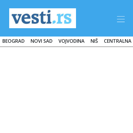
BEOGRAD
NOVI SAD
VOJVODINA
NIŠ
CENTRALNA 