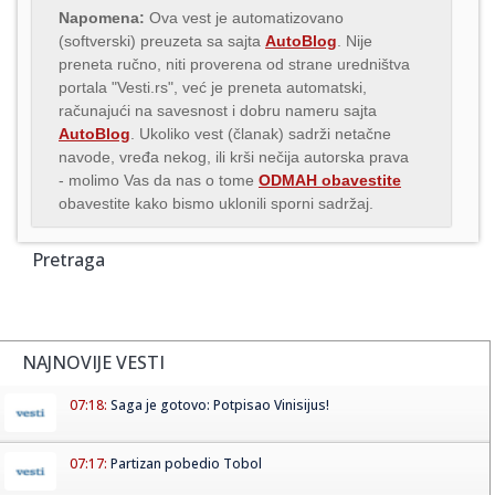
Napomena:
Ova vest je automatizovano
(softverski) preuzeta sa sajta
AutoBlog
. Nije
preneta ručno, niti proverena od strane uredništva
portala "Vesti.rs", već je preneta automatski,
računajući na savesnost i dobru nameru sajta
AutoBlog
. Ukoliko vest (članak) sadrži netačne
navode, vređa nekog, ili krši nečija autorska prava
- molimo Vas da nas o tome
ODMAH obavestite
obavestite kako bismo uklonili sporni sadržaj.
Pretraga
NAJNOVIJE VESTI
07:18:
Saga je gotovo: Potpisao Vinisijus!
07:17:
Partizan pobedio Tobol