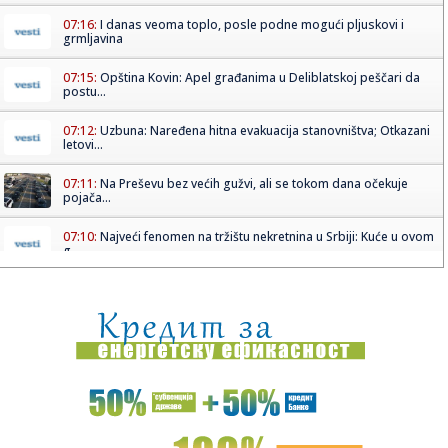
07:16:
I danas veoma toplo, posle podne mogući pljuskovi i
grmljavina
07:15:
Opština Kovin: Apel građanima u Deliblatskoj peščari da
postu...
07:12:
Uzbuna: Naređena hitna evakuacija stanovništva; Otkazani
letovi...
07:11:
Na Preševu bez većih gužvi, ali se tokom dana očekuje
pojača...
07:10:
Najveći fenomen na tržištu nekretnina u Srbiji: Kuće u ovom
g...
07:10:
[PLAĆENI PIČ?] MILKA NEGROVIĆ,
Homepage.Creative.Digital: „M...
07:05:
Данас се мало лакше дише у Новом ...
07:05:
Radari već postavljeni: Šta se dešava u saobraćaju