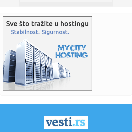
06:01:
Streljaštvo: Pančevac Aleksa Rakonjac osvojio zlato i
srebro na...
05:05:
Рецепт дана: Паста са фета сиром и ...
01:21:
Mercedes-AMG GT 53 4-Door Coupe
00:44:
Dogodilo se na današnji datum, 7. avgust
00:44:
Zvezda nastavlja tradiciju, opet časti najmlađe navijače
(FOTO...
00:34:
Nissan Qashqai e-Power prešao 1980 km s jednim
rezervoarom goriv...
00:29:
Evropa gori! Još jedan toplotni talas, cela Italija pod
crvenim ...
00:16:
Zelenski smenio ambasadore u još četiri države