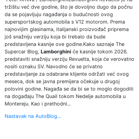
tržištu već dve godine, što je dovoljno dugo da počnu
da se pojavljuju nagađanja o budućnosti ovog
supersportskog automobila s V12 motorom. Prema
najnovijim glasinama, italijanski proizvođač priprema
još snažniju verziju koja bi trebalo da bude
predstavljena kasnije ove godine.Kako saznaje The
Supercar Blog,
Lamborghini
će kasnije tokom 2026.
predstaviti snažniju verziju Revuelta, koja će verovatno
nositi oznaku SV. Navodno će se privatno
predstavljanje za odabrane klijente održati već ovog
meseca, dok se javna premijera očekuje u drugoj
polovini godine. Nagađa se da bi se to moglo dogoditi
na događaju The Quail tokom Nedelje automobila u
Montereju. Kao i prethodni...
Nastavak na AutoBlog...