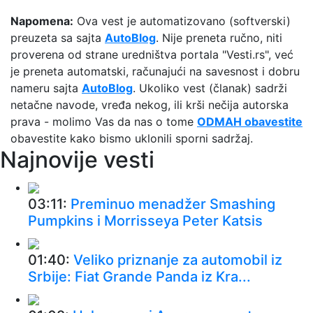
Napomena:
Ova vest je automatizovano (softverski)
preuzeta sa sajta
AutoBlog
. Nije preneta ručno, niti
proverena od strane uredništva portala "Vesti.rs", već
je preneta automatski, računajući na savesnost i dobru
nameru sajta
AutoBlog
. Ukoliko vest (članak) sadrži
netačne navode, vređa nekog, ili krši nečija autorska
prava - molimo Vas da nas o tome
ODMAH obavestite
obavestite kako bismo uklonili sporni sadržaj.
Najnovije vesti
03:11:
Preminuo menadžer Smashing
Pumpkins i Morrisseya Peter Katsis
01:40:
Veliko priznanje za automobil iz
Srbije: Fiat Grande Panda iz Kra...