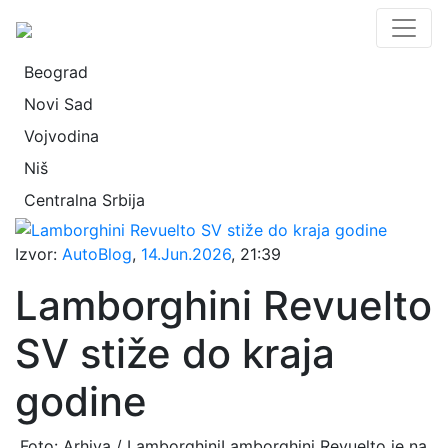
Beograd
Novi Sad
Vojvodina
Niš
Centralna Srbija
Izvor:
AutoBlog
,
14.Jun.2026
, 21:39
Lamborghini Revuelto
SV stiže do kraja
godine
Foto: Arhiva / LamborghiniLamborghini Revuelto je na