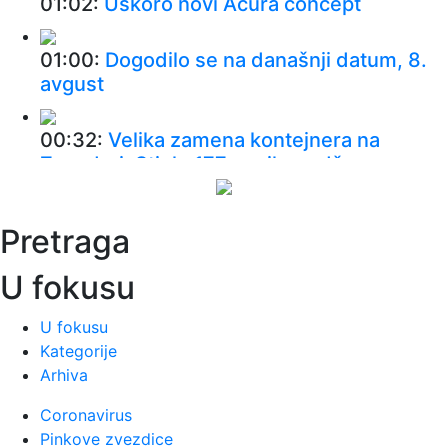
01:02:
Uskoro novi Acura concept
01:00:
Dogodilo se na današnji datum, 8.
avgust
00:32:
Velika zamena kontejnera na
Zvezdari: Stiglo 177 novih, a „dža...
00:16:
Singapur ima plan za borbu protiv
Pretraga
paklenih vrućina: Ovako hoće ...
U fokusu
00:03:
Na današnji dan, 8. avgust
U fokusu
Kategorije
00:03:
Volkswagen menja poslovnu
Arhiva
strategiju u SAD
Coronavirus
23:51:
PARTIZAN TRLJA RUKE: Transfer
Pinkove zvezdice