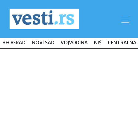
BEOGRAD
NOVI SAD
VOJVODINA
NIŠ
CENTRALNA 