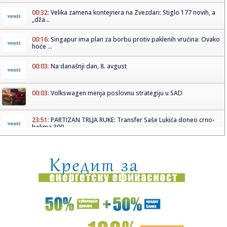
00:32:
Velika zamena kontejnera na Zvezdari: Stiglo 177 novih, a
„dža...
00:16:
Singapur ima plan za borbu protiv paklenih vrućina: Ovako
hoće ...
00:03:
Na današnji dan, 8. avgust
00:03:
Volkswagen menja poslovnu strategiju u SAD
23:51:
PARTIZAN TRLJA RUKE: Transfer Saše Lukića doneo crno-
belima 300...
23:48:
Otišao iz Arsenala pre nego što su podigli trofej – vratio
se...
23:47:
Srpkinje pronašle novčanik u Čanju, pa uradile nešto što je
...
23:46:
Detalji drame na nemačkom aerodromu: Vozač nogom
izbacio dron s...