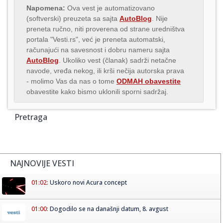
Napomena:
Ova vest je automatizovano
(softverski) preuzeta sa sajta
AutoBlog
. Nije
preneta ručno, niti proverena od strane uredništva
portala "Vesti.rs", već je preneta automatski,
računajući na savesnost i dobru nameru sajta
AutoBlog
. Ukoliko vest (članak) sadrži netačne
navode, vređa nekog, ili krši nečija autorska prava
- molimo Vas da nas o tome
ODMAH obavestite
obavestite kako bismo uklonili sporni sadržaj.
Pretraga
NAJNOVIJE VESTI
01:02:
Uskoro novi Acura concept
01:00:
Dogodilo se na današnji datum, 8. avgust