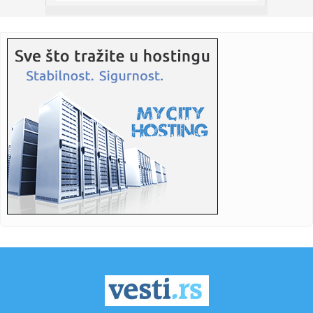
23:21:
Nestao nakit vrijedan 10.000 evra: Snimak otkrio krajnje
neobičn...
23:21:
Krvoproliće u Gracu: Turčin izbo muškarca iz BiH i još
dvojic...
23:21:
Španija od subote uvodi kontrole za putnike iz Italije: Evo
šta...
23:21:
Pucano na vilu bogatog srpskog trgovca nekretninama u
Minhenu
23:21:
Ako vam nije do vježbanja, ova dvominutna aktivnost može
biti o...
23:21:
Teška saobraćajka u Prijedoru: Povrijeđen vozač motora
23:21:
U Zvorniku nastupali guslari iz Srbije, Crne Gore i Republike
Srp...
23:21:
Burna noć u Vitezu i Novom Travniku: Eksplozivna naprava
bačena...