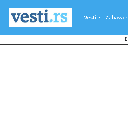
Vesti
Zabava
B