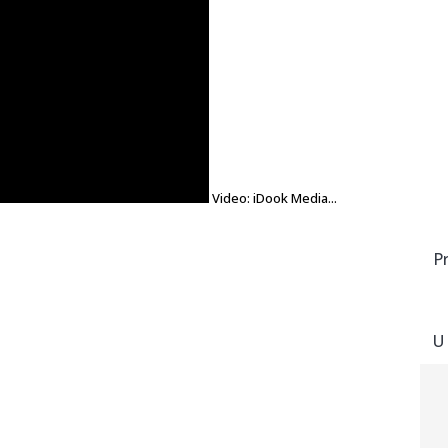
Video: iDook Media...
P
U