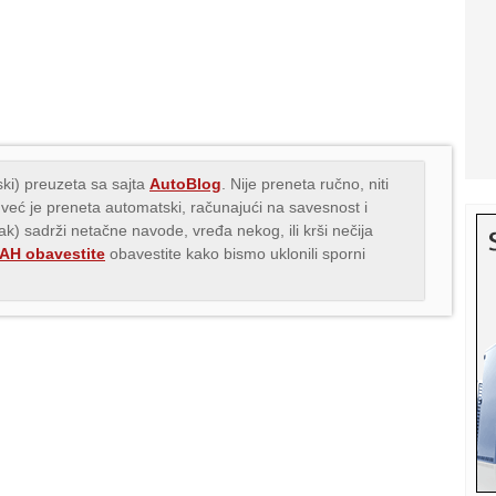
ki) preuzeta sa sajta
AutoBlog
. Nije preneta ručno, niti
 već je preneta automatski, računajući na savesnost i
nak) sadrži netačne navode, vređa nekog, ili krši nečija
H obavestite
obavestite kako bismo uklonili sporni