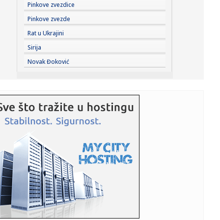
16:06:
Duge kolone na pojedim graničnim prelazima
Pinkove zvezdice
Pinkove zvezde
16:03:
Evropski odgovor na Starlink: Stiže IRIS² satelitski internet
Rat u Ukrajini
Sirija
16:02:
Ne krećite na put dok ovo ne proverite: Zbog nekoliko
Novak Đoković
hiljada di...
16:01:
Treba vam savršena atlet majica? Pronašli smo 5 modela
vrednih ...
16:00:
Kaucija za limenke stiže u Srbiju? Novi model povraćaja
mogao b...
15:57:
Savršena serija za vikend; Osam epizoda koje ćete
odgledati u j...
15:55:
"Peković radi seriju od 25 zgibova, nisam smeo da mu
priđem" VI...
15:52:
Градоначелник Мићин најавио нове ...
15:52:
Otkriveno je: Zbog ovoga su blokaderi "precrtali" Gagija
Jovanovi...