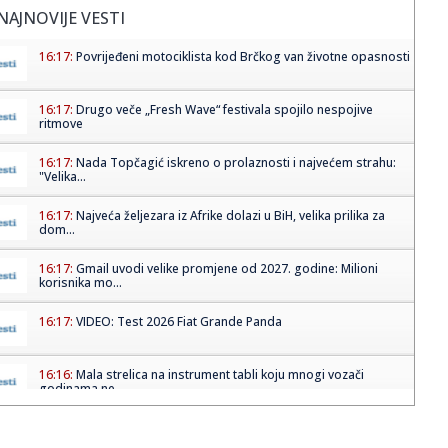
NAJNOVIJE VESTI
16:17:
Povrijeđeni motociklista kod Brčkog van životne opasnosti
16:17:
Drugo veče „Fresh Wave“ festivala spojilo nespojive
ritmove
16:17:
Nada Topčagić iskreno o prolaznosti i najvećem strahu:
"Velika...
16:17:
Najveća željezara iz Afrike dolazi u BiH, velika prilika za
dom...
16:17:
Gmail uvodi velike promjene od 2027. godine: Milioni
korisnika mo...
16:17:
VIDEO: Test 2026 Fiat Grande Panda
16:16:
Mala strelica na instrument tabli koju mnogi vozači
godinama ne ...
16:15:
Američka firma donela opremu za bušenje bez dozvole:
Grenland i...