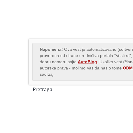
Napomena:
Ova vest je automatizovano (softvers
proverena od strane uredništva portala "Vesti.rs",
dobru nameru sajta
AutoBlog
. Ukoliko vest (čla
autorska prava - molimo Vas da nas o tome
ODMA
sadržaj.
Pretraga