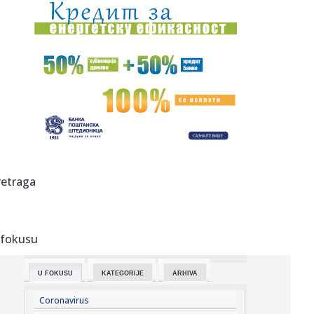
16:12:
Turska ograničava pomorski saobraćaj ka Crnom moru
16:12:
U Mađarskoj oboren rekord najviše minimalne
temperature
16:11:
Mediji: Blokaderi "otpisali" i Bodirogu – čitav spisak
zamerki
16:10:
PARTIZAN GA JE ŽELEO, ALI JE ON IZABRAO DRUGI PUT:
Miletić otkr...
16:09:
Preokret: Bolomboj veran Asvelu
retraga
16:09:
Novosadski studenti prikupljaju pomoć za one koji gase
požar u ...
 fokusu
16:05:
Редовна конзумација ових ...
U FOKUSU
KATEGORIJE
ARHIVA
16:06:
Uznemirujući prizor: Pronađene kosti na isušenom dnu
Save, aso...
Coronavirus