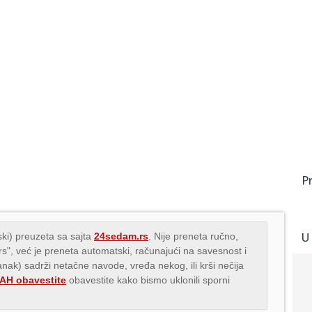
P
U
ki) preuzeta sa sajta
24sedam.rs
. Nije preneta ručno,
.rs", već je preneta automatski, računajući na savesnost i
lanak) sadrži netačne navode, vređa nekog, ili krši nečija
H obavestite
obavestite kako bismo uklonili sporni