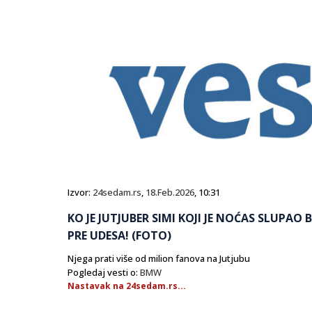
Izvor:
24sedam.rs
,
18.Feb.2026
, 10:31
KO JE JUTJUBER SIMI KOJI JE NOĆAS SLUPAO
PRE UDESA! (FOTO)
Njega prati više od milion fanova na Jutjubu
Pogledaj vesti o:
BMW
Nastavak na 24sedam.rs...