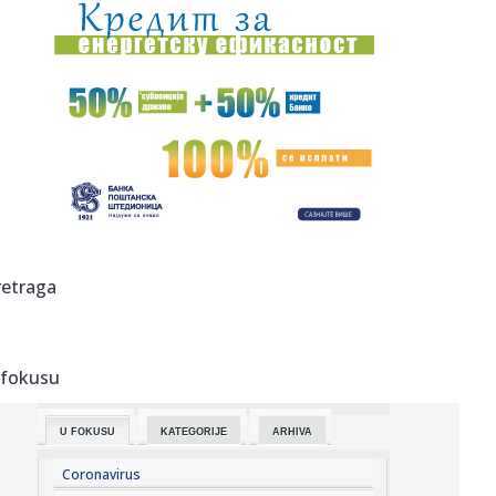
00:03:
Volkswagen menja poslovnu strategiju u SAD
23:51:
PARTIZAN TRLJA RUKE: Transfer Saše Lukića doneo crno-
belima 300...
23:48:
Otišao iz Arsenala pre nego što su podigli trofej – vratio
se...
23:47:
Srpkinje pronašle novčanik u Čanju, pa uradile nešto što je
...
23:46:
Detalji drame na nemačkom aerodromu: Vozač nogom
retraga
izbacio dron s...
23:42:
Kraj za Aleksandru i Anu: Eliminisane već na startu
 fokusu
23:35:
"Nema lakih utakmica, ali mi smo Vojvodina"
U FOKUSU
KATEGORIJE
ARHIVA
23:33:
Ribakina sigurna u Torontu
Coronavirus