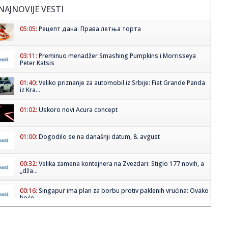
NAJNOVIJE VESTI
05:05:
Рецепт дана: Права летња торта
03:11:
Preminuo menadžer Smashing Pumpkins i Morrisseya
Peter Katsis
01:40:
Veliko priznanje za automobil iz Srbije: Fiat Grande Panda
iz Kra...
01:02:
Uskoro novi Acura concept
01:00:
Dogodilo se na današnji datum, 8. avgust
00:32:
Velika zamena kontejnera na Zvezdari: Stiglo 177 novih, a
„dža...
00:16:
Singapur ima plan za borbu protiv paklenih vrućina: Ovako
hoće ...
00:03:
Na današnji dan, 8. avgust