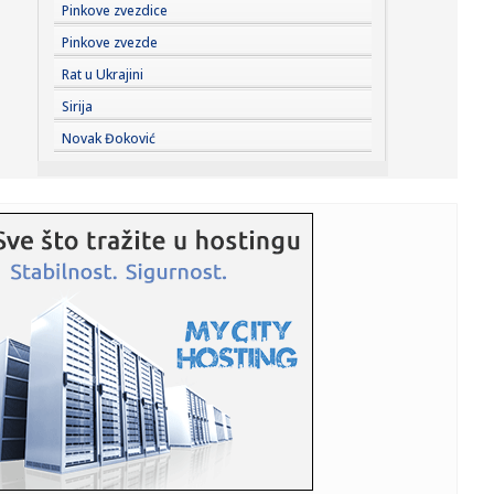
23:32:
Brenin potez posle pada razbesneo javnost: Devojka joj
Pinkove zvezdice
pružila r...
Pinkove zvezde
23:29:
Američki Senat usvojio zakon o sankcijama Rusiji usmjeren
Rat u Ukrajini
na ene...
Sirija
23:27:
Hitno se oglasili Rusi: "Provokacija!"
Novak Đoković
23:25:
MUP: Aktivna četiri veća požara, najveći izbio u mestu
Šumar...
23:24:
Ako ste planirali da kupite polovan automobil u Nemačkoj,
pogled...
23:22:
KAKVA PORUKA PRED NASTAVAK SEZONE: Srbija nadigrala
Rusiju posle ...
23:21:
Nestao nakit vrijedan 10.000 evra: Snimak otkrio krajnje
neobičn...
23:21:
Krvoproliće u Gracu: Turčin izbo muškarca iz BiH i još
dvojic...
23:21:
Španija od subote uvodi kontrole za putnike iz Italije: Evo
šta...