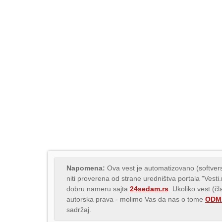
Napomena:
Ova vest je automatizovano (softvers
niti proverena od strane uredništva portala "Vesti
dobru nameru sajta
24sedam.rs
. Ukoliko vest (č
autorska prava - molimo Vas da nas o tome
ODMA
sadržaj.