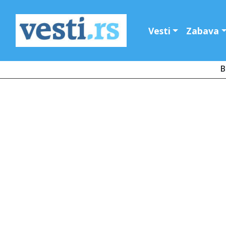
Vesti
Zabava
B