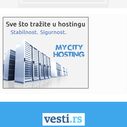
10:54:
PARTIZAN APELUJE NA NAVIJAČE: „Podrži klub, nemoj mu
nanositi...
10:51:
Ostavljeni su na cedilu; "Razaranje je strašno" VIDEO
10:51:
Telekom gradi dve nove zgrade na KiM: Lučić otkrio
planove
10:50:
Nemce brine dron sa eksplozivom na aerodromu Lajpcig
10:50:
Izmena trasa gradskih autobusa zbog proslave Svetog
Pantelejmona
10:49:
Svađe u Zvezdama Granda su iscenirane! Miša Mijatović
progovor...
10:49:
Muzej u Čereviću ne radi dve godine nakon renoviranja:
građani...
10:48:
Spektakl na nebu 12. avgusta 2026: Pomračenje Sunca i pik
letnje...