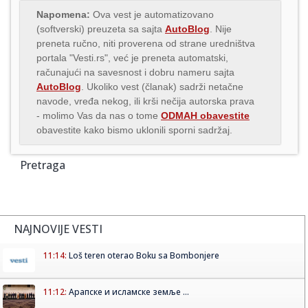
Napomena:
Ova vest je automatizovano
(softverski) preuzeta sa sajta
AutoBlog
. Nije
preneta ručno, niti proverena od strane uredništva
portala "Vesti.rs", već je preneta automatski,
računajući na savesnost i dobru nameru sajta
AutoBlog
. Ukoliko vest (članak) sadrži netačne
navode, vređa nekog, ili krši nečija autorska prava
- molimo Vas da nas o tome
ODMAH obavestite
obavestite kako bismo uklonili sporni sadržaj.
Pretraga
NAJNOVIJE VESTI
11:14:
Loš teren oterao Boku sa Bombonjere
11:12:
Арапске и исламске земље ...