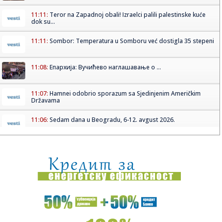
11:11:
Teror na Zapadnoj obali! Izraelci palili palestinske kuće
dok su...
11:11:
Sombor: Temperatura u Somboru već dostigla 35 stepeni
11:08:
Епархија: Вучићево наглашавање о ...
11:07:
Hamnei odobrio sporazum sa Sjedinjenim Američkim
Državama
11:06:
Sedam dana u Beogradu, 6-12. avgust 2026.
11:06:
Sombor: Mališani u somborskoj biblioteci kroz priču i igru
„o...
11:06:
"Siner je iznad svih, ali Novak može da pomrsi račune"
11:06:
Pakao u Deliblatskoj peščari: Hitno se oglasio MUP (VIDEO)