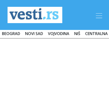
BEOGRAD
NOVI SAD
VOJVODINA
NIŠ
CENTRALNA 