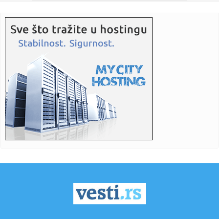
21:53:
Štand "Studenti pobeđuju" na Novosadskom noćnom
bazaru, pored ...
21:45:
Jokić čeka Vembanjamu, znaju se i cene karata za
košarkaški s...
21:42:
Ana Nikolić na korak od suda sa Slobinom ženom? Njegov
advokat ...
21:41:
Veliki preokret Srbije – Rusija pala posle pet setova
21:41:
Srbija sa Hrvatskom u Zagrebu za finale Svetskog
prvenstva!
21:36:
NOVI PAZAR BEZ STRAHA NA MARAKANI: Pandurović ističe
– „Cil...
21:34:
Ferrari testira novu verziju modela Purosangue
21:34:
Knežević: "Prva odluka koju ću doneti kao premijer biće
otpri...
21:32:
MUP apelovao na posetioce Sabora trubača u Guči: Ne
vozite pija...