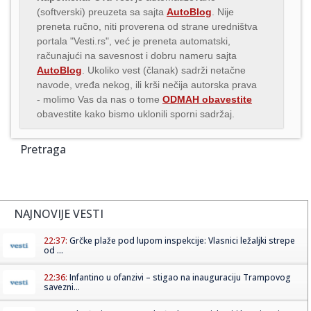
(softverski) preuzeta sa sajta
AutoBlog
. Nije
preneta ručno, niti proverena od strane uredništva
portala "Vesti.rs", već je preneta automatski,
računajući na savesnost i dobru nameru sajta
AutoBlog
. Ukoliko vest (članak) sadrži netačne
navode, vređa nekog, ili krši nečija autorska prava
- molimo Vas da nas o tome
ODMAH obavestite
obavestite kako bismo uklonili sporni sadržaj.
Pretraga
NAJNOVIJE VESTI
22:37:
Grčke plaže pod lupom inspekcije: Vlasnici ležaljki strepe
od ...
22:36:
Infantino u ofanzivi – stigao na inauguraciju Trampovog
savezni...