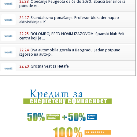
22:33:
Obećanje Peugeota da će do 2030. izbaciti benzince iz
ponude vi...
22:27:
Skandalozno ponašanje: Profesor blokader napao
aktivistkinje u K...
22:25:
BOLOMBOJ PRED NOVIM IZAZOVOM: Španski klub želi
centra koji je ...
22:24:
Dva automobila gorela u Beogradu: Jedan potpuno
izgoreo na auto-p...
22:20:
Grozna vest za Hetafe
22:17:
Novi DSS osuđuje uvredljive komentare i govor mržnje
22:14:
Nakon borbe za život iz bolničkog kreveta poslao poruku:
"Srbij...
22:13:
Večera za Zelenskog, a šta će sutra biti "na stolu": Đukić n...
22:09:
Bolomboj ne ide u Asvel – iskusni centar se seli u Španiju