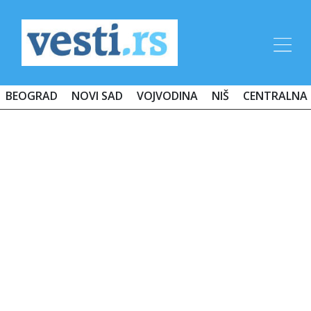
BEOGRAD
NOVI SAD
VOJVODINA
NIŠ
CENTRALNA 