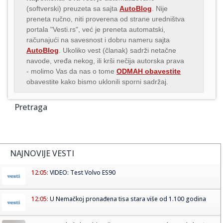
(softverski) preuzeta sa sajta
AutoBlog
. Nije
preneta ručno, niti proverena od strane uredništva
portala "Vesti.rs", već je preneta automatski,
računajući na savesnost i dobru nameru sajta
AutoBlog
. Ukoliko vest (članak) sadrži netačne
navode, vređa nekog, ili krši nečija autorska prava
- molimo Vas da nas o tome
ODMAH obavestite
obavestite kako bismo uklonili sporni sadržaj.
Pretraga
NAJNOVIJE VESTI
12:05:
VIDEO: Test Volvo ES90
12:05:
U Nemačkoj pronađena tisa stara više od 1.100 godina