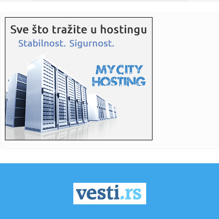
11:45:
Dron eksplodirao u Moldaviji; "Znamo ko je agresor"
11:45:
Skandalozna izjava predsednika DS: Milivojević najavio
koncerte ...
11:44:
Naučnici usavršili novi instrument za posmatranje
pomračenja S...
11:44:
Uhapšen zbog krađe novca od posjetilaca bazena
11:44:
Pojačan saobraćaj na izlazu iz BiH: Gužve na više graničnih
...
11:44:
ERS pozvao građane da racionalno troše struju: Posebno
istakli ...
11:44:
Šestorka napala muškarca u Laktašima, troje povrijeđeno u
suk...
11:44:
Ðani ostao bez zuba, oglasio se iz lifta: "Ode kec"
11:44:
Pronađeno tijelo muškarca u Zenici