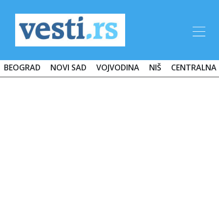
BEOGRAD
NOVI SAD
VOJVODINA
NIŠ
CENTRALNA 