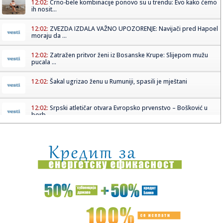
12:02:
Crno-bele kombinacije ponovo su u trendu: Evo kako ćemo
ih nosit...
12:02:
ZVEZDA IZDALA VAŽNO UPOZORENJE: Navijači pred Hapoel
moraju da ...
12:02:
Zatražen pritvor ženi iz Bosanske Krupe: Slijepom mužu
pucala ...
12:02:
Šakal ugrizao ženu u Rumuniji, spasili je mještani
12:02:
Srpski atletičar otvara Evropsko prvenstvo – Bošković u
borb...
12:00:
Tajna ormara Šarliz Teron i šta je u njemu pronašao
Kristofer ...
12:00:
Vučić: Preko 100 prijava na portalu „Ko si bre, ti“ za Prij...
11:58:
Kultni kvart najposećenijeg grada u Evropi postao je
"zombi zona...
11:56:
"Dvaput smo ga ubili": Mitić je bio četvrta žrtva Belivukovog
...