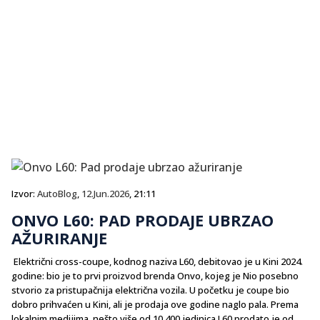
Izvor:
AutoBlog
,
12.Jun.2026
, 21:11
ONVO L60: PAD PRODAJE UBRZAO
AŽURIRANJE
Električni cross-coupe, kodnog naziva L60, debitovao je u Kini 2024.
godine: bio je to prvi proizvod brenda Onvo, kojeg je Nio posebno
stvorio za pristupačnija električna vozila. U početku je coupe bio
dobro prihvaćen u Kini, ali je prodaja ove godine naglo pala. Prema
lokalnim medijima, nešto više od 10.400 jedinica L60 prodato je od