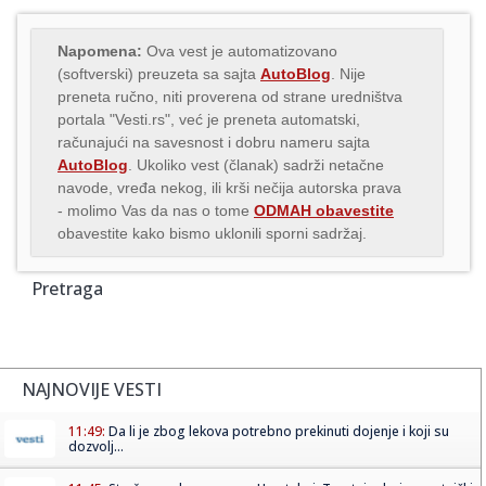
Napomena:
Ova vest je automatizovano
(softverski) preuzeta sa sajta
AutoBlog
. Nije
preneta ručno, niti proverena od strane uredništva
portala "Vesti.rs", već je preneta automatski,
računajući na savesnost i dobru nameru sajta
AutoBlog
. Ukoliko vest (članak) sadrži netačne
navode, vređa nekog, ili krši nečija autorska prava
- molimo Vas da nas o tome
ODMAH obavestite
obavestite kako bismo uklonili sporni sadržaj.
Pretraga
NAJNOVIJE VESTI
11:49:
Da li je zbog lekova potrebno prekinuti dojenje i koji su
dozvolj...