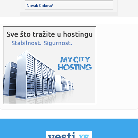
11:26:
Astronomi prvi put ispratili eksplozivnu smrt ogromne
Novak Đoković
zvijezde go...
11:26:
Katić nakon pucnjava: Ljudi su s pravom zabrinuti, i ja sam
kao ...
11:25:
Vučević srušio laži o "Sarajevo safariju"; Poslao poruku:
"Vu...
11:22:
Amerikanci očekuju skoro razrešenje: Dogovor o
Ormuskom moreuzu...
11:19:
Vučić dočekao Zelenskog: Prijem uz najviše počasti ispred
Pa...
11:19:
Nastavak konstitutivne sednice Skupštine Kosova i nakon
isteka u...
11:15:
Neil Young objavio naslovnu pesmu sa novog albuma
‘Second Song...
11:15:
Šok otkriće u stanu Saše Vidića: Pronađen rukopis knjige
koj...
11:10:
Lozano na pozajmici u Galaksiju