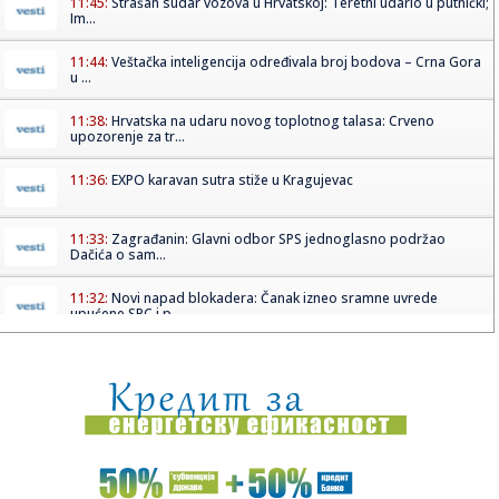
11:45:
Strašan sudar vozova u Hrvatskoj: Teretni udario u putnički;
Im...
11:44:
Veštačka inteligencija određivala broj bodova – Crna Gora
u ...
11:38:
Hrvatska na udaru novog toplotnog talasa: Crveno
upozorenje za tr...
11:36:
EXPO karavan sutra stiže u Kragujevac
11:33:
Zagrađanin: Glavni odbor SPS jednoglasno podržao
Dačića o sam...
11:32:
Novi napad blokadera: Čanak izneo sramne uvrede
upućene SPC i p...
11:32:
Buna u FIFA sve veća: "Poverenje je izgubljeno"
11:31:
Denver kao da radi protiv Jokića: Nikola ostao bez velike
podr...
11:31:
TRAGEDIJA KOJA JE POTRESLA NBA: Poznat uzrok smrti NBA
košarka...