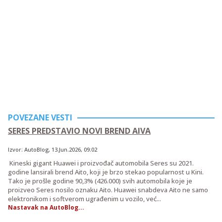
POVEZANE VESTI
SERES PREDSTAVIO NOVI BREND AIVA
Izvor:
AutoBlog
,
13.Jun.2026
, 09:02
Kineski gigant Huawei i proizvođač automobila Seres su 2021.
godine lansirali brend Aito, koji je brzo stekao popularnost u Kini.
Tako je prošle godine 90,3% (426.000) svih automobila koje je
proizveo Seres nosilo oznaku Aito. Huawei snabdeva Aito ne samo
elektronikom i softverom ugrađenim u vozilo, već...
Nastavak na AutoBlog...