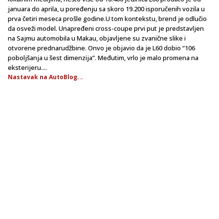
januara do aprila, u poređenju sa skoro 19.200 isporučenih vozila u
prva četiri meseca prošle godine.U tom kontekstu, brend je odlučio
da osveži model. Unapređeni cross-coupe prvi put je predstavljen
na Sajmu automobila u Makau, objavljene su zvanične slike i
otvorene prednarudžbine. Onvo je objavio da je L60 dobio “106
poboljšanja u šest dimenzija”. Međutim, vrlo je malo promena na
eksterijeru....
Nastavak na AutoBlog...