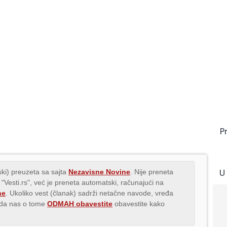
P
U
ki) preuzeta sa sajta
Nezavisne Novine
. Nije preneta
 "Vesti.rs", već je preneta automatski, računajući na
ne
. Ukoliko vest (članak) sadrži netačne navode, vređa
s da nas o tome
ODMAH obavestite
obavestite kako