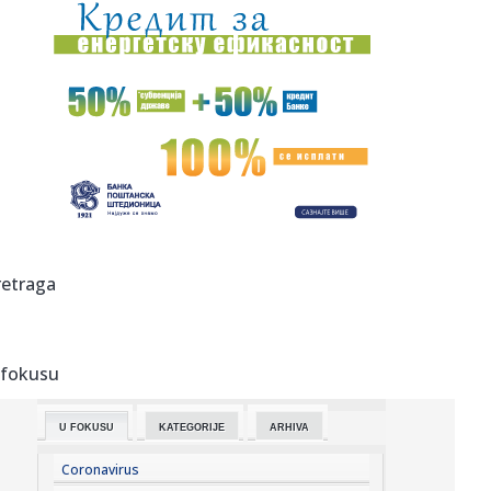
21:31:
Da li je ovo najbizarniji film godine?; "Pljušte" reakcije na
dr...
21:29:
Protest povodom pozivanja Zelenskog u zvaničnu posetu
Srbiji
21:27:
Studenti u Pančevu prikupljaju pomoć za vatrogasce i
dobrovoljc...
21:22:
Pacovi iz Belgije otkrivaju mine, tuberkulozu i preživele
posle ...
21:17:
Procurile informacije: Objavljeno kad stiže iPhone 18?
retraga
21:15:
Električni automobili izgubili zamah: Šta je zaustavilo
najve...
 fokusu
21:15:
SUDIJE SPREMNE ZA NOVU SEZONU: Održan seminar
Srpske lige „Ist...
U FOKUSU
KATEGORIJE
ARHIVA
21:13:
Први случајеви грознице Западног ...
Coronavirus