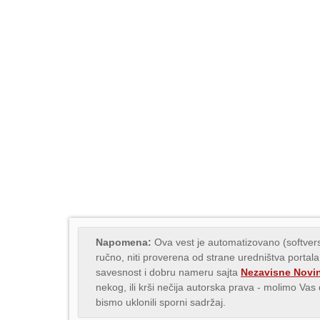
Napomena:
Ova vest je automatizovano (softvers
ručno, niti proverena od strane uredništva portala
savesnost i dobru nameru sajta
Nezavisne Novi
nekog, ili krši nečija autorska prava - molimo Va
bismo uklonili sporni sadržaj.