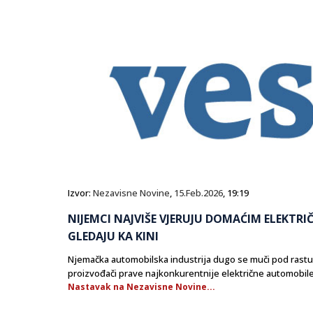
Izvor:
Nezavisne Novine
,
15.Feb.2026
, 19:19
NIJEMCI NAJVIŠE VJERUJU DOMAĆIM ELEKTRI
GLEDAJU KA KINI
Njemačka automobilska industrija dugo se muči pod rastući
proizvođači prave najkonkurentnije električne automobile
Nastavak na Nezavisne Novine...