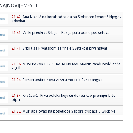
NAJNOVIJE VESTI
21:42:
Ana Nikolić na korak od suda sa Slobinom ženom? Njegov
advokat ...
21:41:
Veliki preokret Srbije – Rusija pala posle pet setova
21:41:
Srbija sa Hrvatskom za finale Svetskog prvenstva!
21:36:
NOVI PAZAR BEZ STRAHA NA MARAKANI: Pandurović ističe
– „Cil...
21:34:
Ferrari testira novu verziju modela Purosangue
21:34:
Knežević: "Prva odluka koju ću doneti kao premijer biće
otpri...
21:32:
MUP apelovao na posetioce Sabora trubača u Guči: Ne
vozite pija...
21:31:
Litvanija srušila Srbiju na startu Evrobasketa – dominirao
Ša...