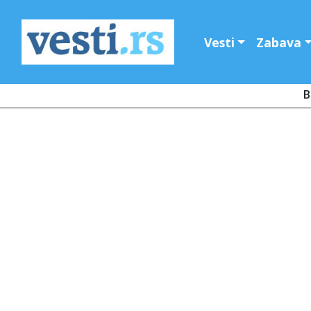
Vesti
Zabava
B