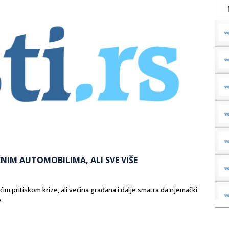
ČNIM AUTOMOBILIMA, ALI SVE VIŠE
m pritiskom krize, ali većina građana i dalje smatra da njemački
.