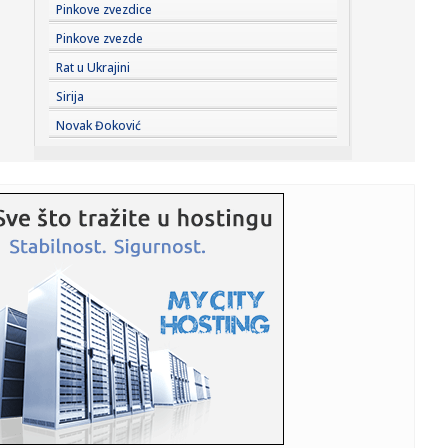
21:15:
Ekspresan rasplet slučaja "Odželej" – poznato gde
Pinkove zvezdice
nastavlja k...
Pinkove zvezde
21:14:
Veliki potez Saudijske Arabije, Turske i Pakistana: Iran
Rat u Ukrajini
odmah od...
Sirija
21:10:
Станковић: Даћемо максимум против ...
Novak Đoković
21:07:
Slovenija suočena sa sušom, građani pozvani da štede
vodu
21:07:
OpenAI ukida ograničenje tekstualnih poruka za besplatni
ChatGPT
21:07:
Vic dana: Iskren kandidat za posao
21:07:
Pljeskavice od tikvica i feta sira
21:07:
Vučić priredio večeru u čast Zelenskog: Ovo su teme
razgovora...
21:07:
Toplotni talas u Italiji ne popušta: Temperature i do 48
stepeni