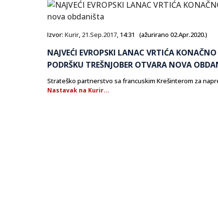
Izvor:
Kurir
,
21.Sep.2017
, 14:31 (ažurirano 02.Apr.2020.)
NAJVEĆI EVROPSKI LANAC VRTIĆA KONAČNO I
PODRŠKU TREŠNJOBER OTVARA NOVA OBDA
Strateško partnerstvo sa francuskim Krešinterom za napr
Nastavak na Kurir...