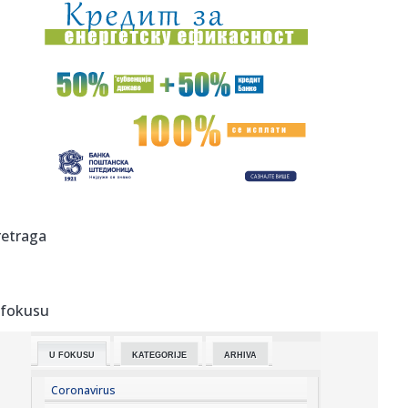
00:09:
Humska konačno videla konkretan Partizan! Pogledajte
hajlajtse p...
00:05:
Roganović ne pomišlja na opuštanje: Uvek ima mesta za
napredak...
00:04:
Vukotić ne zna ko je Baba: "Vidim da ga svi hvale"
00:01:
Na današnji dan, 7. avgust
23:59:
U predgrađu Damaska podignut autobus u vazduh, dve
retraga
osobe poginul...
23:55:
ROMAŠČENKO POSLE POTOPA U HUMSKOJ: Jedna stvar
posebno ga je ra...
 fokusu
23:54:
Aleksić: "Nemamo čega da se plašimo u Kazahstanu"
VIDEO
U FOKUSU
KATEGORIJE
ARHIVA
23:48:
Trener Tobola: "Hteli smo da Partizan napada po krilu"
Coronavirus