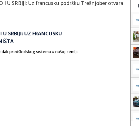
 U SRBIJI: UZ FRANCUSKU
NIŠTA
edak predškolskog sistema u našoj zemlji.