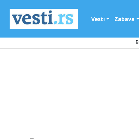
Vesti
Zabava
B