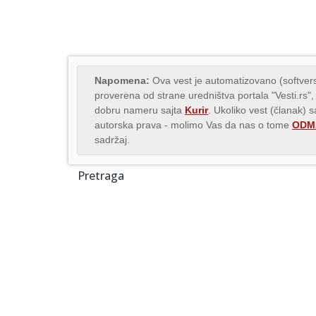
Napomena:
Ova vest je automatizovano (softvers
proverena od strane uredništva portala "Vesti.rs",
dobru nameru sajta
Kurir
. Ukoliko vest (članak) s
autorska prava - molimo Vas da nas o tome
ODMA
sadržaj.
Pretraga