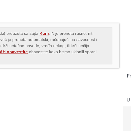
ki) preuzeta sa sajta
Kurir
. Nije preneta ručno, niti
 već je preneta automatski, računajući na savesnost i
adrži netačne navode, vređa nekog, ili krši nečija
H obavestite
obavestite kako bismo uklonili sporni
P
U