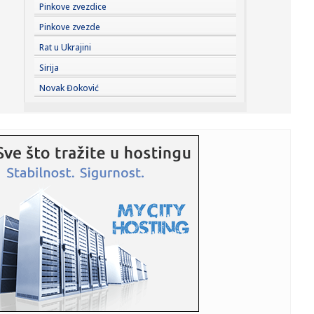
23:47:
Škoda Peaq u serijskoj proizvodnji
Pinkove zvezdice
Pinkove zvezde
23:44:
"Mesi bi bio Pikaso" VIDEO
Rat u Ukrajini
Sirija
23:41:
Marinović nakon pobjede: Zaslužili smo još koji gol, ali
Novak Đoković
svaka...
23:41:
Može li ljetna avantura ipak nekako prerasti u ozbiljnu
vezu?
23:38:
Partizan demolirao Tobol, Ilić konačno zadovoljan: Na
momente j...
23:36:
U Minhenu krenula serijska proizvodnja potpuno
električnog BMW-a...
23:35:
Otkriveni detalji pucnjave na američki konzulat; Iza svega
stoji...
23:34:
PRE PAR MESECI SANJALI TITULU, SADA IH SVI DEMOLIRAJU:
Benfika si...
23:33:
Težak udes žene iz BiH: Bmw-om se „zakucala“ u zid, na
nju ...