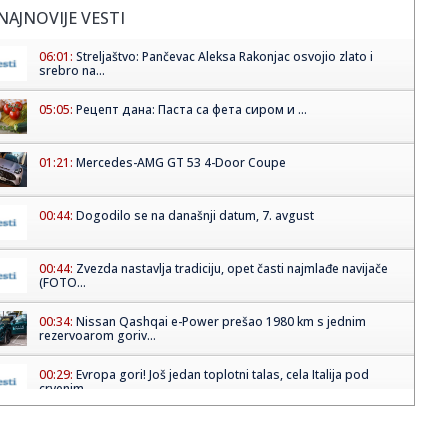
NAJNOVIJE VESTI
06:01:
Streljaštvo: Pančevac Aleksa Rakonjac osvojio zlato i
srebro na...
05:05:
Рецепт дана: Паста са фета сиром и ...
01:21:
Mercedes-AMG GT 53 4-Door Coupe
00:44:
Dogodilo se na današnji datum, 7. avgust
00:44:
Zvezda nastavlja tradiciju, opet časti najmlađe navijače
(FOTO...
00:34:
Nissan Qashqai e-Power prešao 1980 km s jednim
rezervoarom goriv...
00:29:
Evropa gori! Još jedan toplotni talas, cela Italija pod
crvenim ...
00:16:
Zelenski smenio ambasadore u još četiri države