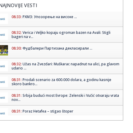
NAJNOVIJE VESTI
08:33:
РХМЗ: Упозорење на високе ...
08:32:
Verica i Veljko kopaju ogroman bazen na Avali: Stigli
bageri na v...
08:30:
Фудбалери Партизана декласирали ...
08:32:
Užas na Zvezdari: Muškarac napadnut na ulici, pa glavom
udario ...
08:31:
Prodali scenario za 600.000 dolara, a godinu kasnije
skoro bankro...
08:31:
Srbija budući most Evrope: Zelenski i Vučić otvaraju vrata
nov...
08:31:
Poraz Hetafea – stigao štoper
08:28:
Analitičar naklonjen blokaderima: "Vučić prvo ide na
parlament...