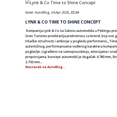
Izvor:
AutoBlog
,
24.Apr.2026
, 22:34
LYNK & CO TIME TO SHINE CONCEPT
Kompanija Lynk & Co na Salonu automobila u Pekingu pred
Gran Turismo predstavlja prekretnicu za brend, koji ove go
trkačke stručnosti i ambicije u pogledu performansi.„Time t
autentičnog, performansama vođenog karaktera kompanij
poglavlje, izgrađeno na samopouzdanju, emocijama i snažn
proporcijama, koncept automobil je dugačak 4.780 mm, ši
2.750 mm...
Nastavak na AutoBlog...