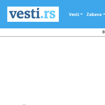
Vesti
Zabava
B