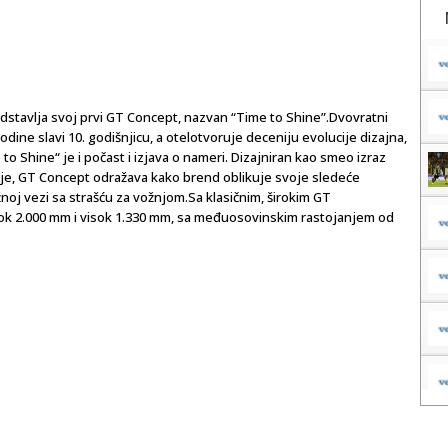
stavlja svoj prvi GT Concept, nazvan “Time to Shine”.Dvovratni
dine slavi 10. godišnjicu, a otelotvoruje deceniju evolucije dizajna,
o Shine“ je i počast i izjava o nameri. Dizajniran kao smeo izraz
e, GT Concept odražava kako brend oblikuje svoje sledeće
oj vezi sa strašću za vožnjom.Sa klasičnim, širokim GT
rok 2.000 mm i visok 1.330 mm, sa međuosovinskim rastojanjem od