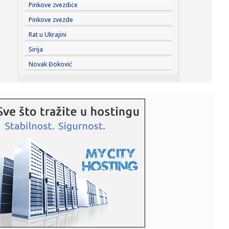
08:18:
Požari u Srbiji i dalje bukte; Evo gde je najteža situacija
Pinkove zvezdice
FOT...
Pinkove zvezde
08:16:
HETAFE SPREMA BOMBU PRED PARTIZAN: U Madrid stiže
Rat u Ukrajini
vezista plaće...
Sirija
08:14:
Изложба Наде Кажић „Врт за моју ...
Novak Đoković
08:13:
U Deliblatskoj peščari jutros bolja situacija, na Žaračkoj
pl...
08:12:
Kasnio sa igrom, pa napravio drugu gde ga igrači bizarno
kažnja...
08:11:
Vrelo od ranog jutra, a tek će da prži: RHMZ izdao hitno
upozor...
08:11:
Kineski obaveštajci: Evo ko stoji iza krize u Seuti
08:10:
Ovaj električni Nissan prešao je skoro 2.000 km sa jednim
rezer...
08:09:
Stigli gastarbajteri: Trubači, veselje i pune ulice – romska
n...