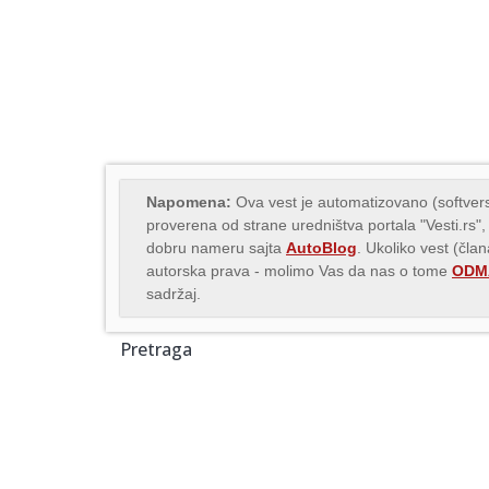
Napomena:
Ova vest je automatizovano (softvers
proverena od strane uredništva portala "Vesti.rs",
dobru nameru sajta
AutoBlog
. Ukoliko vest (čla
autorska prava - molimo Vas da nas o tome
ODMA
sadržaj.
Pretraga