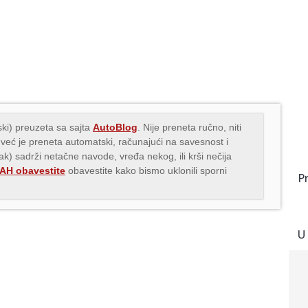
ki) preuzeta sa sajta
AutoBlog
. Nije preneta ručno, niti
 već je preneta automatski, računajući na savesnost i
nak) sadrži netačne navode, vređa nekog, ili krši nečija
H obavestite
obavestite kako bismo uklonili sporni
P
U