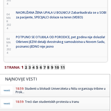
202
4
NAORUŽANA ŽENA UPALA U BOLNICU! Zabarikadirala se u SOBI
04
za pacijente, SPECIJALCI dolaze na teren (VIDEO)
MA
R
202
4
POTPUNO SE OTUĐILA OD PORODICE, pet godina nije dolazila!
04
Otkriveni JEZIVI detalji dvostrukog samoubistva u Novom Sadu,
MA
R
poznanici JEDNO nije jasno
202
4
STRANA:
1
2
3
4
5
6
7
8
9
10
11
NAJNOVIJE VESTI
18:59:
Studenti u blokadi Univerziteta u Nišu organizuju tribine u
Prok...
18:59:
Treći dan studentskih protesta u Iranu