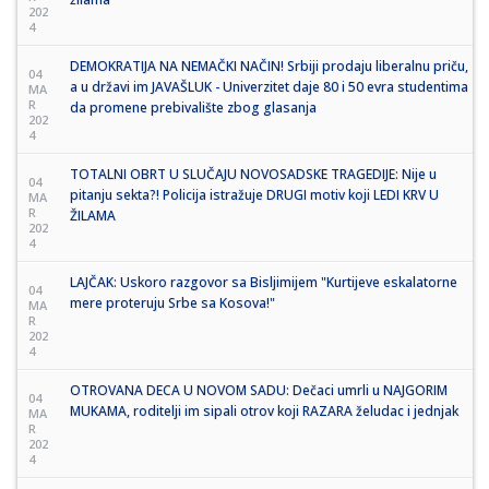
202
4
DEMOKRATIJA NA NEMAČKI NAČIN! Srbiji prodaju liberalnu priču,
04
a u državi im JAVAŠLUK - Univerzitet daje 80 i 50 evra studentima
MA
R
da promene prebivalište zbog glasanja
202
4
TOTALNI OBRT U SLUČAJU NOVOSADSKE TRAGEDIJE: Nije u
04
pitanju sekta?! Policija istražuje DRUGI motiv koji LEDI KRV U
MA
R
ŽILAMA
202
4
LAJČAK: Uskoro razgovor sa Bisljimijem "Kurtijeve eskalatorne
04
mere proteruju Srbe sa Kosova!"
MA
R
202
4
OTROVANA DECA U NOVOM SADU: Dečaci umrli u NAJGORIM
04
MUKAMA, roditelji im sipali otrov koji RAZARA želudac i jednjak
MA
R
202
4