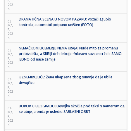
R
202
4
DRAMATIČNA SCENA U NOVOM PAZARU: Vozač izgubio
05
kontrolu, automobil potpuno uništen (FOTO)
MA
R
202
4
NEMAČKOM LICEMERJU NEMA KRAJA! Nude mito za promenu
05
prebivališta, a SRBIJI drže lekcije: Đilasovi saveznici žele SAMO
MA
R
JEDNO od naše zemlje
202
4
UZNEMIRUJUĆE: Žena uhapšena zbog sumnje da je ubila
04
devojčicu
MA
R
202
4
HOROR U BEOGRADU! Devojka skočila pod taksi s namerom da
04
se ubije, a onda je usledio SABLASNI OBRT
MA
R
202
4