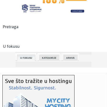
kursom!
18:37:
Počinje zamena 15km vodovodne mreže u Kuli: Država
izdvaja vi...
18:36:
VIDEO: Na Jahorini spasena devojčica koja je visila sa
Pretraga
sedišta ...
18:36:
Borbena obuka u helikopterskim jedinicama Vojske Srbije
U fokusu
18:35:
[ISTAKNUTI KOMUNIKACIJSKI PROJEKTI] STUDIO SONDA:
Piquentum Brut ...
U FOKUSU
KATEGORIJE
ARHIVA
18:31:
"On ima devojku? Nije mi rekao!" Karleuša priznala da se
čuje s...
18:31:
Sovjetski plan za preusmeravanje sibirskih reka
'mirnodopskom nuk...
18:27:
Đurić u Vašingtonu: Glavni cilj posete da izborimo podršku
SA...
18:27:
Ovusu i Enem: Uživali smo u derbiju, potrebna nam je
podrška i ...