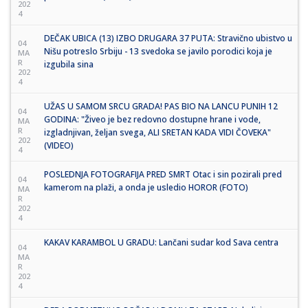
202
4
DEČAK UBICA (13) IZBO DRUGARA 37 PUTA: Stravično ubistvo u
04
Nišu potreslo Srbiju - 13 svedoka se javilo porodici koja je
MA
R
izgubila sina
202
4
UŽAS U SAMOM SRCU GRADA! PAS BIO NA LANCU PUNIH 12
04
GODINA: "Živeo je bez redovno dostupne hrane i vode,
MA
R
izgladnjivan, željan svega, ALI SRETAN KADA VIDI ČOVEKA"
202
(VIDEO)
4
POSLEDNJA FOTOGRAFIJA PRED SMRT Otac i sin pozirali pred
04
kamerom na plaži, a onda je usledio HOROR (FOTO)
MA
R
202
4
KAKAV KARAMBOL U GRADU: Lančani sudar kod Sava centra
04
MA
R
202
4