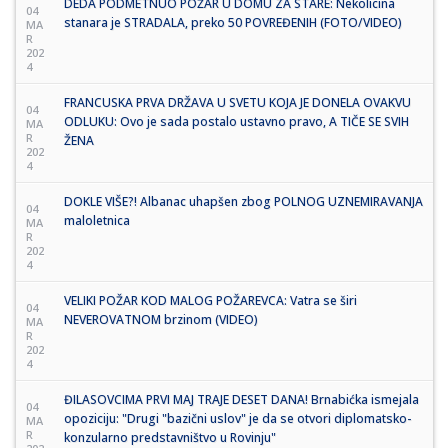
DEDA PODMETNUO POŽAR U DOMU ZA STARE: Nekolicina
04
stanara je STRADALA, preko 50 POVREĐENIH (FOTO/VIDEO)
MA
R
202
4
FRANCUSKA PRVA DRŽAVA U SVETU KOJA JE DONELA OVAKVU
04
ODLUKU: Ovo je sada postalo ustavno pravo, A TIČE SE SVIH
MA
R
ŽENA
202
4
DOKLE VIŠE?! Albanac uhapšen zbog POLNOG UZNEMIRAVANJA
04
maloletnica
MA
R
202
4
VELIKI POŽAR KOD MALOG POŽAREVCA: Vatra se širi
04
NEVEROVATNOM brzinom (VIDEO)
MA
R
202
4
ĐILASOVCIMA PRVI MAJ TRAJE DESET DANA! Brnabićka ismejala
04
opoziciju: "Drugi "bazični uslov" je da se otvori diplomatsko-
MA
R
konzularno predstavništvo u Rovinju"