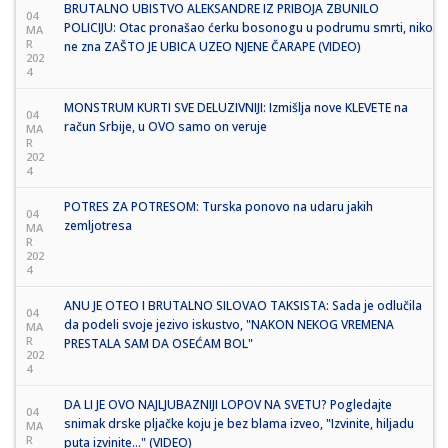
BRUTALNO UBISTVO ALEKSANDRE IZ PRIBOJA ZBUNILO
04
POLICIJU: Otac pronašao ćerku bosonogu u podrumu smrti, niko
MA
R
ne zna ZAŠTO JE UBICA UZEO NJENE ČARAPE (VIDEO)
202
4
MONSTRUM KURTI SVE DELUZIVNIJI: Izmišlja nove KLEVETE na
04
račun Srbije, u OVO samo on veruje
MA
R
202
4
POTRES ZA POTRESOM: Turska ponovo na udaru jakih
04
zemljotresa
MA
R
202
4
ANU JE OTEO I BRUTALNO SILOVAO TAKSISTA: Sada je odlučila
04
da podeli svoje jezivo iskustvo, "NAKON NEKOG VREMENA
MA
R
PRESTALA SAM DA OSEĆAM BOL"
202
4
DA LI JE OVO NAJLJUBAZNIJI LOPOV NA SVETU? Pogledajte
04
snimak drske pljačke koju je bez blama izveo, "Izvinite, hiljadu
MA
R
puta izvinite..." (VIDEO)