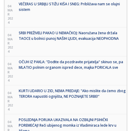
VEČERAS U SRBIJU STIŽU KIŠA I SNEG: Približava nam se olujni
04
sistem
MA
R
202
4
SRBI PREŽIVELI PAKAO U NEMAČKOJ: Naoružana žena držala
04
TAOCE u bolnici punoj NAŠIH LJUDI, evakuacija NEOPHODNA
MA
R
202
4
OČUH IZ PAKLA: "Dođite da pozdravite prijatelja" skinuo se, pa
04
MLATIO polnim organom ispred dece, majka PORICALA sve
MA
R
202
4
KURTI UDARIO U ZID, NEMA PREDAJE: "Ako mislite da ćemo zbog
04
TERORA napustiti ognjišta, NE POZNAJETE SRBE!"
MA
R
202
4
POSLEDNJA PORUKA UKAZIVALA NA OZBILJNI PSIHIČKI
04
POREMEĆAJ! Reči ubijenog momka iz Vladimiraca lede krv u
MA
R
žilama