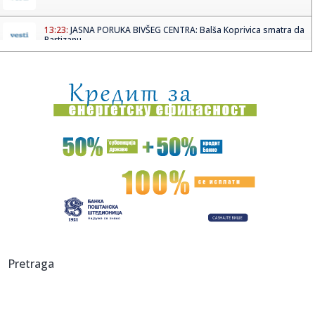
13:23:
JASNA PORUKA BIVŠEG CENTRA: Balša Koprivica smatra da
Partizanu...
13:23:
Vozili smo: Geely Starray EM-i – "super hibrid" na našem
testu
13:22:
Spremite se: Sledeće godine nas čeka poseban iPhone?
13:22:
Opljačkan muzej Žaka Širaka
13:18:
Pavlović: Posle 15 godina Niš dobija studentski dom sa
500 mest...
13:17:
Tramp dolazi u Srbiju?
13:17:
Isplivali uznemirujući podaci iz jedne od najmoćnijih
Pretraga
evropskih...
13:17:
Ko posle Vokera? Pet NBA imena koja bi mogla da pojačaju
Partiza...