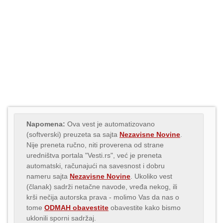
Napomena:
Ova vest je automatizovano
(softverski) preuzeta sa sajta
Nezavisne Novine
.
Nije preneta ručno, niti proverena od strane
uredništva portala "Vesti.rs", već je preneta
automatski, računajući na savesnost i dobru
nameru sajta
Nezavisne Novine
. Ukoliko vest
(članak) sadrži netačne navode, vređa nekog, ili
krši nečija autorska prava - molimo Vas da nas o
tome
ODMAH obavestite
obavestite kako bismo
uklonili sporni sadržaj.