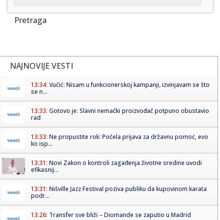
Pretraga
NAJNOVIJE VESTI
13:34:
Vučić: Nisam u funkcionerskoj kampanji, izvinjavam se što
se n...
13:33:
Gotovo je: Slavni nemački proizvođač potpuno obustavio
rad
13:33:
Ne propustite rok: Počela prijava za državnu pomoć, evo
ko isp...
13:31:
Novi Zakon o kontroli zagađenja životne sredine uvodi
efikasnij...
13:31:
Nišville Jazz Festival poziva publiku da kupovinom karata
podr...
13:26:
Transfer sve bliži – Diomande se zaputio u Madrid