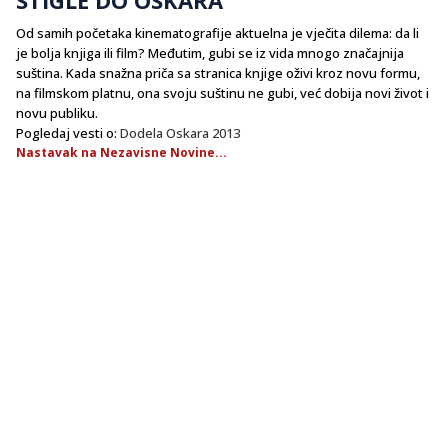
Od samih početaka kinematografije aktuelna je vječita dilema: da li
je bolja knjiga ili film? Međutim, gubi se iz vida mnogo značajnija
suština. Kada snažna priča sa stranica knjige oživi kroz novu formu,
na filmskom platnu, ona svoju suštinu ne gubi, već dobija novi život i
novu publiku.
Pogledaj vesti o:
Dodela Oskara 2013
Nastavak na Nezavisne Novine...