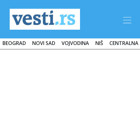
BEOGRAD
NOVI SAD
VOJVODINA
NIŠ
CENTRALNA 