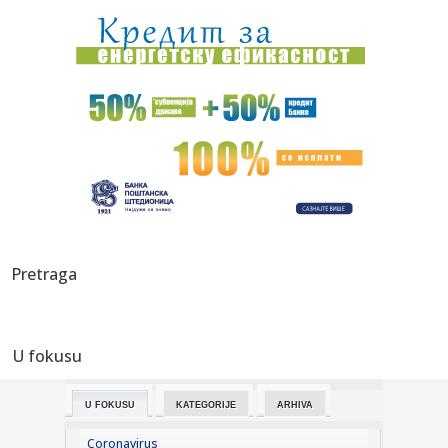
se...
23:47:
Srpkinje pronašle novčanik u Čanju, pa uradile nešto što je
...
23:46:
Detalji drame na nemačkom aerodromu: Vozač nogom
izbacio dron s...
23:42:
Kraj za Aleksandru i Anu: Eliminisane već na startu
23:35:
"Nema lakih utakmica, ali mi smo Vojvodina"
23:33:
Ribakina sigurna u Torontu
Pretraga
23:32:
Brenin potez posle pada razbesneo javnost: Devojka joj
pružila r...
U fokusu
23:29:
Američki Senat usvojio zakon o sankcijama Rusiji usmjeren
na ene...
U FOKUSU
KATEGORIJE
ARHIVA
23:27:
Hitno se oglasili Rusi: "Provokacija!"
Coronavirus