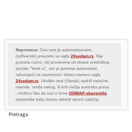
Napomena:
Ova vest je automatizovano
(softverski) preuzeta sa sajta
24sedam.rs
. Nije
preneta ručno, niti proverena od strane uredništva
portala "Vesti.rs", već je preneta automatski,
računajući na savesnost i dobru nameru sajta
24sedam.rs
. Ukoliko vest (članak) sadrži netačne
navode, vređa nekog, ili krši nečija autorska prava
- molimo Vas da nas o tome
ODMAH obavestite
obavestite kako bismo uklonili sporni sadržaj.
Pretraga