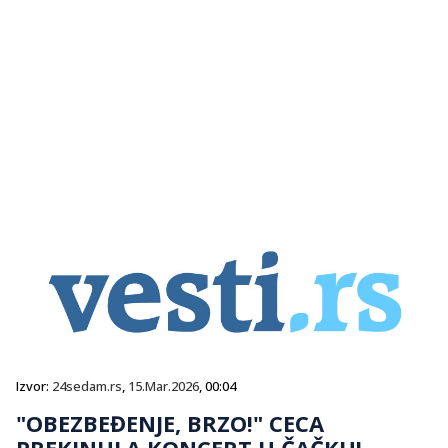
Izvor:
24sedam.rs
,
15.Mar.2026
, 00:04
"OBEZBEĐENJE, BRZO!" CECA
PREKINULA KONCERT U ČAČKU!