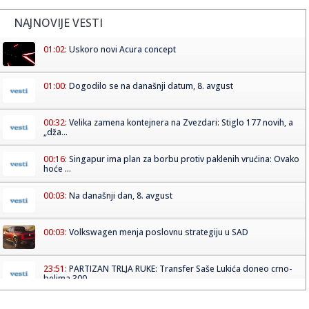
NAJNOVIJE VESTI
01:02:
Uskoro novi Acura concept
01:00:
Dogodilo se na današnji datum, 8. avgust
00:32:
Velika zamena kontejnera na Zvezdari: Stiglo 177 novih, a
„dža...
00:16:
Singapur ima plan za borbu protiv paklenih vrućina: Ovako
hoće ...
00:03:
Na današnji dan, 8. avgust
00:03:
Volkswagen menja poslovnu strategiju u SAD
23:51:
PARTIZAN TRLJA RUKE: Transfer Saše Lukića doneo crno-
belima 300...
23:48:
Otišao iz Arsenala pre nego što su podigli trofej – vratio