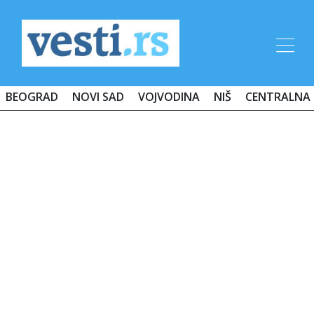
BEOGRAD
NOVI SAD
VOJVODINA
NIŠ
CENTRALNA 