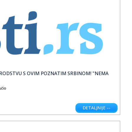
U SRODSTVU S OVIM POZNATIM SRBINOM! "NEMA
učio
DETALJNIJE
>>