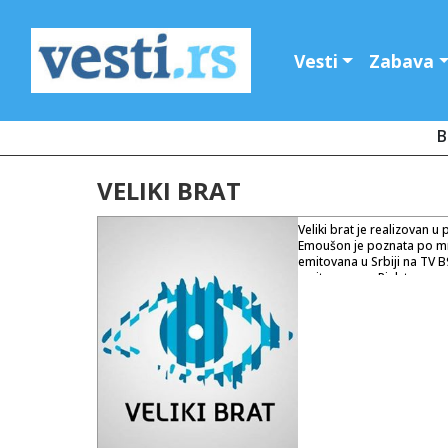
Vesti
Zabava
B
VELIKI BRAT
Veliki brat je realizovan 
Emoušon je poznata po mn
emitovana u Srbiji na TV B
emitovana na Pink tv, u sar
Četvrta i peta sezona rađen
program stalno u Hrvatsko
emitovana generalna prob
klavira i muzike. 2007. go
2007. godine druga sezona
Stevan Zečević Zeka, Zorica
su u teškoj saobraćajnoj
odlučili da promene scenar