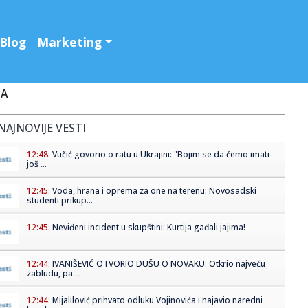
Blog
Marketing
JA
NAJNOVIJE VESTI
12:48:
Vučić govorio o ratu u Ukrajini: "Bojim se da ćemo imati
još ...
12:45:
Voda, hrana i oprema za one na terenu: Novosadski
studenti prikup...
12:45:
Neviđeni incident u skupštini: Kurtija gađali jajima!
12:44:
IVANIŠEVIĆ OTVORIO DUŠU O NOVAKU: Otkrio najveću
zabludu, pa ...
12:44:
Mijalilović prihvato odluku Vojinovića i najavio naredni