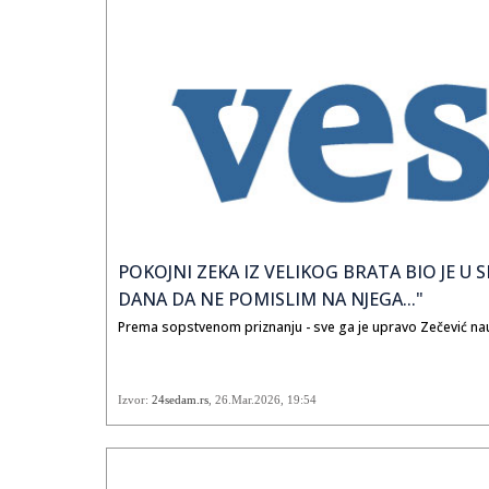
POKOJNI ZEKA IZ VELIKOG BRATA BIO JE 
DANA DA NE POMISLIM NA NJEGA..."
Prema sopstvenom priznanju - sve ga je upravo Zečević na
Izvor:
24sedam.rs
,
26.Mar.2026
, 19:54