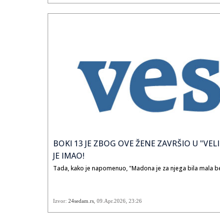
BOKI 13 JE ZBOG OVE ŽENE ZAVRŠIO U "VE
JE IMAO!
Tada, kako je napomenuo, "Madona je za njega bila mala beb
Izvor:
24sedam.rs
,
09.Apr.2026
, 23:26