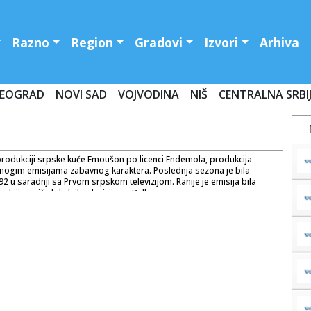
Razno
Region
Gradovi
Izvori
Arhiva
EOGRAD
NOVI SAD
VOJVODINA
NIŠ
CENTRALNA SRBI
u produkciji srpske kuće Emoušon po licenci Endemola, produkcija
ogim emisijama zabavnog karaktera. Poslednja sezona je bila
92 u saradnji sa Prvom srpskom televizijom. Ranije je emisija bila
adnji sa više lokalnih televizija na Balkanu.
a je u koprodukciji i saradnji sa RTL televizijom koja je prikazivala
j. Do sada je emitovano 11 serijala i sezona, 2006. godine je
a a zatim i prva sezona gde je pobedu odneo Ivan Ljuba profesor
dine u VIP sezoni pobedu je odneo bivši fudbaler Saša Ćurčić Đani.
 je prekinuta decembra zbog tragične pogibije troje učesnika,
 Lazić i Elmir Kuduzović, bivši učesnici serijala Velikog brata poginuli
 nesreći na putu Obrenovac Šabac kod mesta Ušće. Emoušon i B92 su
io završetka serijala i prekinu sa emitovanjem serijala. Tragedija je