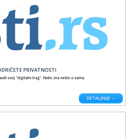
 ODRIČETE PRIVATNOSTI
ili svoj "digitalni trag". Neko zna nešto o vama.
DETALJNIJE
>>