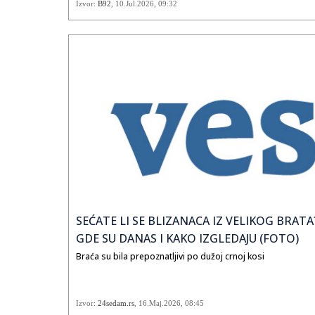
Izvor:
B92
,
10.Jul.2026
, 09:32
Sledeća sezona Velikog bra
imena.
SEĆATE LI SE BLIZANACA IZ VELIKOG BRA
GDE SU DANAS I KAKO IZGLEDAJU (FOTO)
Braća su bila prepoznatljivi po dužoj crnoj kosi
Izvor:
24sedam.rs
,
16.Maj.2026
, 08:45