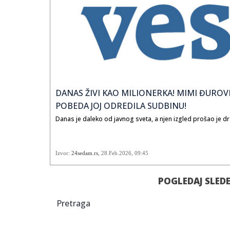
DANAS ŽIVI KAO MILIONERKA! MIMI ĐUROVIĆ
POBEDA JOJ ODREDILA SUDBINU!
Danas je daleko od javnog sveta, a njen izgled prošao je dr
Izvor:
24sedam.rs
,
28.Feb.2026
, 09:45
POGLEDAJ SLED
Pretraga