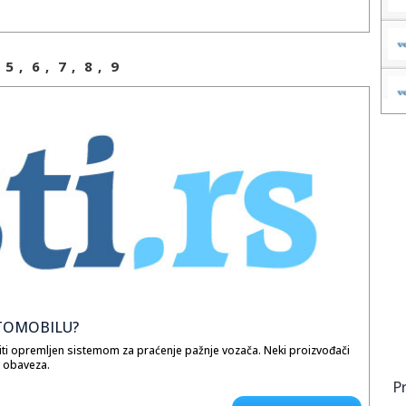
veta i žalilo se za mladim životima. 2008. godine Vip pobednica bila
09. godine u VIP starsu pobednik je bio Miroslav Đuričić Miki, u trećoj
Vladimir Arsić, u VIP 4. sezoni Milan Marić je odneo pobedu, 2011.
e radovala prvom mestu, 2013. godine VIP 5. pobednik je bio Žarko
joj sezoni 2015. godine Darko Petkovski je osvojio nagradu i prvo
5
,
6
,
7
,
8
,
9
je dizajnirana tako da izgleda oskudno i izolovano, ukućani velikog
o bi osvojili nagrade i hranu, i samim tim učestvuju u kreiranju
rata ukućanima se na dodir otvaraju vrata gde provode naredna tri
ntralni deo zauzima velika dnevna soba sa zlatnim nameštajem, tu je i
ja, dvorište za dnevne zadatke, kao i bazen i specijalna soba sa
. Šou se emituje velikom mrežom na Balkanu, na RTL Hrvatska, TV
ercegovini, Prvoj Cg u Crnoj Gori, i TV Sitel u Makedoniji. Osim što je
to se emituje u bivšim jugoslovenskim republikama, napredak je taj
rat u Srbiji bio emitovan na dve televizije s nacionalnom frekvencijom
ake večeri emituje dnevni pregled iz kuće kao i izbacivanje takmičara.
na uživo uključuje u kuću Velikog brata.
 šou u Srbiji, uređen po inostranoj licenci čiji je koncept da kamere 24
koje borave u kući Velikog brata sto dana. Šou je u narednim
dardnog i VIP izdanje a emitovanje se proširilo i na zemlje regiona
i i pobednici. Voditelji su: Ana Mihajlovski, Marijana Mićić, Skaj Vikler.
UTOMOBILU?
i šou program u Srbiji koji se emituje od 2006. godine urađen po svetskim
iti opremljen sistemom za praćenje pažnje vozača. Neki proizvođači
 brata i pete sezone iz 2015. godine jeste Darko Petkovski iz
a obaveza.
om, trenirao je gimnastiku, atletiku, rukomet, košarku. Iako se ne
i, putem društvenih mreža se oglašava svojim fanovima i deli mišljenja
P