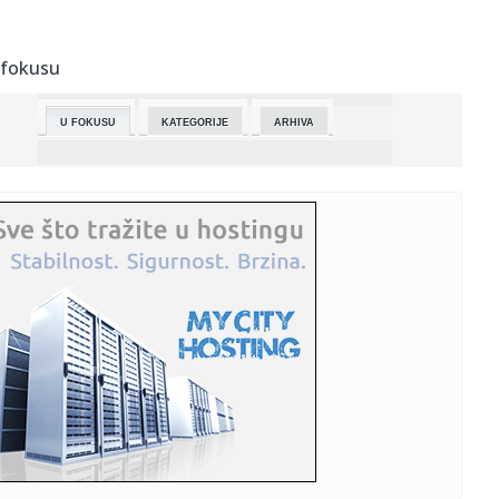
12:28:
Vraćaju li se baterije na telefonima koje sami možete
zamijenit...
 fokusu
12:25:
Uklonjene tri velike i više malih divljih deponija
U FOKUSU
KATEGORIJE
ARHIVA
12:25:
Posle požara zabrana gradnje 30 godina? Akademski
plenum traži ...
12:24:
Najmirisniji novitet leta: Gisou hair & body mist
12:21:
Oglasio se MUP: Građanima Srbije upućen apel
12:21:
Od BMW-a do Volkswagena: Ko zapravo kontroliše
svjetske automobi...
12:21:
Vučić i Zelenski se obraćaju medijima
12:20:
Ukrajinski mediji o poseti Zelenskog Beogradu: Ovo je
šamar Rusi...
12:20:
Danas je Sveta Petka Trnova - praznik posvećen