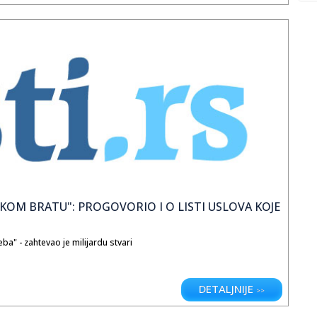
LIKOM BRATU": PROGOVORIO I O LISTI USLOVA KOJE
a" - zahtevao je milijardu stvari
DETALJNIJE
>>