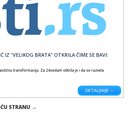
 IZ "VELIKOG BRATA" OTKRILA ČIME SE BAVI:
astičnu transformaciju. Za 24sedam otkrila je i da se razvela
DETALJNIJE
>>
EĆU STRANU →