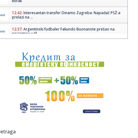
korak
12:42:
Interesantan transfer Dinamo Zagreba: Napadač PSŽ-a
prelazi na ...
12:37:
Argentinski fudbaler Fakundo Buonanote prešao na
pozajmicu u El...
12:36:
Tramp srećan zbog izbora novog predsednika Kolumbije:
Šalje mu ...
12:34:
Cvijanovićeva: Prošla su vremena uvođenja sankcija
12:34:
Srednjovjekovni festival "Vitezovi Tvrdimića" okupio
brojne mali...
12:33:
Gužve na granici: Na Preševu čeka se oko sat vremena,
Gradina ...
12:32:
Uvećana trgovinska razmena između Srbije i Ukrajine:
Vučić i ...
12:29:
Mediji otkrivaju: Evo zašto su blokaderi udarili veto na
retraga
Jasminu...