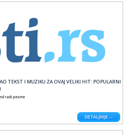
O TEKST I MUZIKU ZA OVAJ VELIKI HIT: POPULARNI
!
bend radi pesme
DETALJNIJE
>>