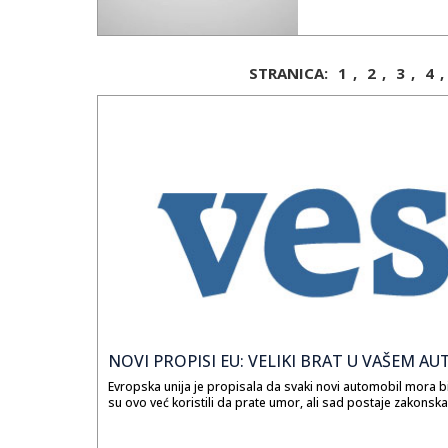
pogodila sve ljude širom s
je Mirjana Đurović Mimi, 20
sezoni pobednik je postao 
godine Marijana Čvrljak s
Stojanović, dok u posledn
STRANICA:
1
,
2
,
3
,
4
,
mesto. Kuća velikog brata 
brata dobijaju zadatke kak
zabavnog programa.
Na ulazu u kuću velikog b
meseca do izbacivanja. Ce
kuhinja za jutarnja ćaskan
kamerama i ispovedaonica
B92 Srbija, OBN u Bosni i H
regionalnog karaktera i š
što je ove godine Veliki b
Prva i B92. Na Prvoj se sv
B92 se više puta u toku da
Veliki brat je prvi rijaliti
sata prate desetak osoba 
godinama dobio pored stan
iz kojih su dolazili učesnic
NOVI PROPISI EU: VELIKI BRAT U VAŠEM A
Veliki brat je prvi rijalit
Evropska unija je propisala da svaki novi automobil mora b
merilima. Pobednik velikog
su ovo već koristili da prate umor, ali sad postaje zakonsk
Makedonije i bavi se sport
pojavljuje često u javnost
sa njima.