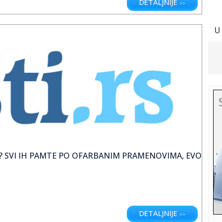
DETALJNIJE
>>
ta u pripremi je za 2017. godinu i priprema se ulazak velikih i zvučnih
U
TA? SVI IH PAMTE PO OFARBANIM PRAMENOVIMA, EVO
DETALJNIJE
>>