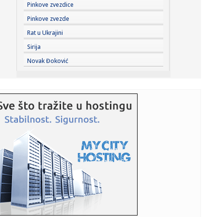
00:01:
Na današnji dan, 7. avgust
Pinkove zvezdice
Pinkove zvezde
23:59:
U predgrađu Damaska podignut autobus u vazduh, dve
Rat u Ukrajini
osobe poginul...
Sirija
23:55:
ROMAŠČENKO POSLE POTOPA U HUMSKOJ: Jedna stvar
Novak Đoković
posebno ga je ra...
23:54:
Aleksić: "Nemamo čega da se plašimo u Kazahstanu"
VIDEO
23:48:
Trener Tobola: "Hteli smo da Partizan napada po krilu"
23:47:
Škoda Peaq u serijskoj proizvodnji
23:44:
"Mesi bi bio Pikaso" VIDEO
23:41:
Marinović nakon pobjede: Zaslužili smo još koji gol, ali
svaka...
23:41:
Može li ljetna avantura ipak nekako prerasti u ozbiljnu
vezu?