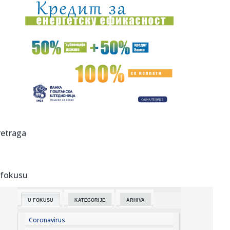
00:44:
Dogodilo se na današnji datum, 7. avgust
00:44:
Zvezda nastavlja tradiciju, opet časti najmlađe navijače
(FOTO...
00:34:
Nissan Qashqai e-Power prešao 1980 km s jednim
rezervoarom goriv...
00:29:
Evropa gori! Još jedan toplotni talas, cela Italija pod
crvenim ...
00:16:
Zelenski smenio ambasadore u još četiri države
retraga
00:09:
Humska konačno videla konkretan Partizan! Pogledajte
hajlajtse p...
 fokusu
00:05:
Roganović ne pomišlja na opuštanje: Uvek ima mesta za
napredak...
U FOKUSU
KATEGORIJE
ARHIVA
00:04:
Vukotić ne zna ko je Baba: "Vidim da ga svi hvale"
Coronavirus