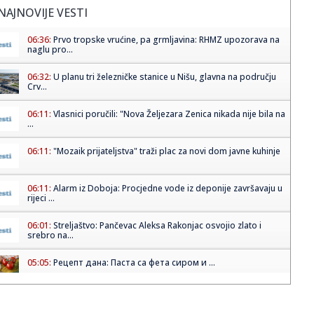
NAJNOVIJE VESTI
06:36:
Prvo tropske vrućine, pa grmljavina: RHMZ upozorava na
naglu pro...
06:32:
U planu tri železničke stanice u Nišu, glavna na području
Crv...
06:11:
Vlasnici poručili: "Nova Željezara Zenica nikada nije bila na
...
06:11:
"Mozaik prijateljstva" traži plac za novi dom javne kuhinje
06:11:
Alarm iz Doboja: Procjedne vode iz deponije završavaju u
rijeci ...
06:01:
Streljaštvo: Pančevac Aleksa Rakonjac osvojio zlato i
srebro na...
05:05:
Рецепт дана: Паста са фета сиром и ...
01:21:
Mercedes-AMG GT 53 4-Door Coupe