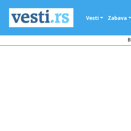
Vesti
Zabava
B