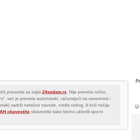
P
ki) preuzeta sa sajta
24sedam.rs
. Nije preneta ručno,
.rs", već je preneta automatski, računajući na savesnost i
lanak) sadrži netačne navode, vređa nekog, ili krši nečija
U
H obavestite
obavestite kako bismo uklonili sporni