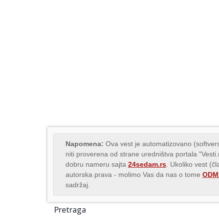
Napomena:
Ova vest je automatizovano (softvers
niti proverena od strane uredništva portala "Vesti
dobru nameru sajta
24sedam.rs
. Ukoliko vest (č
autorska prava - molimo Vas da nas o tome
ODMA
sadržaj.
Pretraga