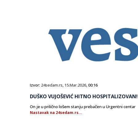
Izvor:
24sedam.rs
,
15.Mar.2026
, 00:16
DUŠKO VUJOŠEVIĆ HITNO HOSPITALIZOVAN!
On je u prilično lošem stanju prebačen u Urgentni centar
Nastavak na 24sedam.rs...