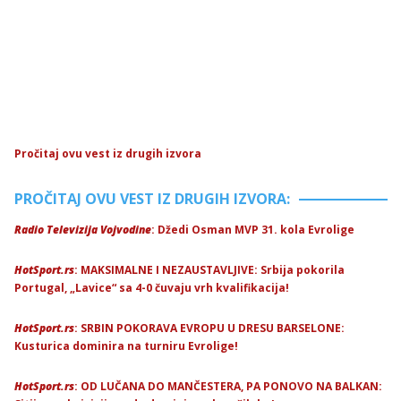
Pročitaj ovu vest iz drugih izvora
PROČITAJ OVU VEST IZ DRUGIH IZVORA:
Radio Televizija Vojvodine
: Džedi Osman MVP 31. kola Evrolige
HotSport.rs
: MAKSIMALNE I NEZAUSTAVLJIVE: Srbija pokorila
Portugal, „Lavice“ sa 4-0 čuvaju vrh kvalifikacija!
HotSport.rs
: SRBIN POKORAVA EVROPU U DRESU BARSELONE:
Kusturica dominira na turniru Evrolige!
HotSport.rs
: OD LUČANA DO MANČESTERA, PA PONOVO NA BALKAN: