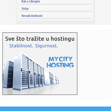
Rat u Ukrajini
Dragačev...
Sirija
11:48:
Vučić najavio povećanje plata i penzija: "Za 20-ak dana
Novak Đoković
poklon...
11:45:
Dron eksplodirao u Moldaviji; "Znamo ko je agresor"
11:45:
Skandalozna izjava predsednika DS: Milivojević najavio
koncerte ...
11:44:
Naučnici usavršili novi instrument za posmatranje
pomračenja S...
11:44:
Uhapšen zbog krađe novca od posjetilaca bazena
11:44:
Pojačan saobraćaj na izlazu iz BiH: Gužve na više graničnih
...
11:44:
ERS pozvao građane da racionalno troše struju: Posebno
istakli ...
11:44:
Šestorka napala muškarca u Laktašima, troje povrijeđeno u
suk...