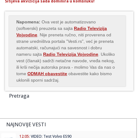
Sitijeva akvizicija sada dominira u komšiluku!
Napomena:
Ova vest je automatizovano
(softverski) preuzeta sa sajta
Radio Televizija
Vojvodine
. Nije preneta ručno, niti proverena od
strane uredništva portala "Vesti.rs", već je preneta
automatski, računajući na savesnost i dobru
nameru sajta
Radio Televizija Vojvodine
. Ukoliko
vest (članak) sadrži netačne navode, vređa nekog,
ili krši nečija autorska prava - molimo Vas da nas o
tome
ODMAH obavestite
obavestite kako bismo
uklonili sporni sadržaj.
Pretraga
NAJNOVIJE VESTI
12:05:
VIDEO: Test Volvo ES90