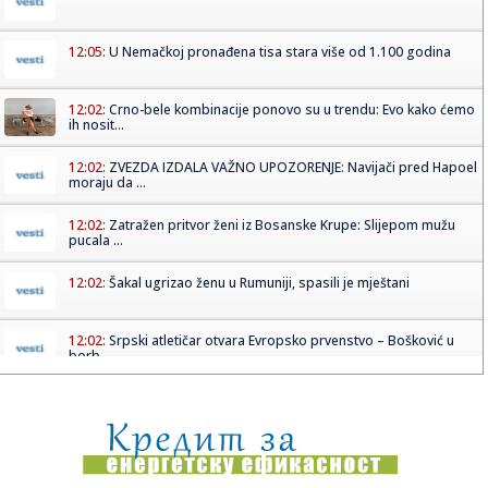
12:05:
U Nemačkoj pronađena tisa stara više od 1.100 godina
12:02:
Crno-bele kombinacije ponovo su u trendu: Evo kako ćemo
ih nosit...
12:02:
ZVEZDA IZDALA VAŽNO UPOZORENJE: Navijači pred Hapoel
moraju da ...
12:02:
Zatražen pritvor ženi iz Bosanske Krupe: Slijepom mužu
pucala ...
12:02:
Šakal ugrizao ženu u Rumuniji, spasili je mještani
12:02:
Srpski atletičar otvara Evropsko prvenstvo – Bošković u
borb...
12:00:
Tajna ormara Šarliz Teron i šta je u njemu pronašao
Kristofer ...
12:00:
Vučić: Preko 100 prijava na portalu „Ko si bre, ti“ za Prij...