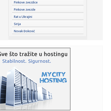
14:51:
Tuga u porodici Mesi: Preminuo otac slavnog
Pinkove zvezdice
argentinskog fudbaler...
Pinkove zvezde
14:50:
Otvorena izložba “Iluzije treba čuvati na sobnoj
Rat u Ukrajini
temperaturi...
Sirija
14:49:
Dubai u centru kripto-afere od četiri milijarde dolara: SAD
Novak Đoković
tvrd...
14:47:
VELIKA TUGA U PORODICI MESI: Preminuo čovek koji je bio
uz Lea o...
14:45:
Humanitarni ponedeljak na Štrandu 10. avgusta: Posetioci
će mo...
14:45:
Veliki zaokret u Mađarskoj: Tisa za predsednika
kandidovala čov...
14:43:
Stiže fabrika dronova u Srbiju: Vučić otkrio kada će biti
otv...
14:43:
MUP izdao važno upozorenje građanima Srbije: Jedna
mala nepažn...
14:42:
Martinu pol na "Silverstounu"