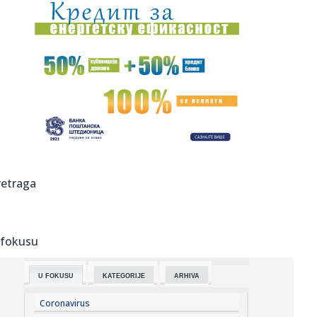
15:04:
Vučić: U septembru otvaramo fabriku dronova sa
Izraelcima
15:04:
"Magla band" puni dvorane širom regiona: U Sarajevu
publika bira...
15:01:
Šta je sassy voda i zašto je ovog leta među
najpretraživaniji...
14:59:
Dejan Stanković Kralj danas "staje na ludi kamen": Drago
mi je ...
14:58:
Užas u školi: Broj žrtava pucnjave na Tajlandu porastao na
retraga
dev...
14:56:
"Sahranio sam dedu, pa sam dao koš za pobedu
Partizana"
 fokusu
14:52:
Nafta vredna bilion dolara pokrenula novu dramu na
Grenlandu: Vla...
U FOKUSU
KATEGORIJE
ARHIVA
14:52:
Preminuo otac Lionela Mesija
Coronavirus