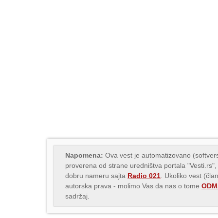
Napomena:
Ova vest je automatizovano (softvers
proverena od strane uredništva portala "Vesti.rs",
dobru nameru sajta
Radio 021
. Ukoliko vest (čla
autorska prava - molimo Vas da nas o tome
ODMA
sadržaj.