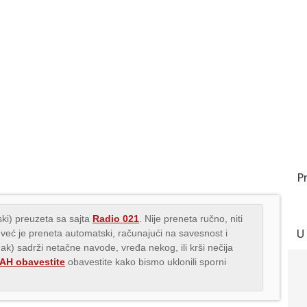
P
ki) preuzeta sa sajta
Radio 021
. Nije preneta ručno, niti
U
 već je preneta automatski, računajući na savesnost i
nak) sadrži netačne navode, vređa nekog, ili krši nečija
H obavestite
obavestite kako bismo uklonili sporni