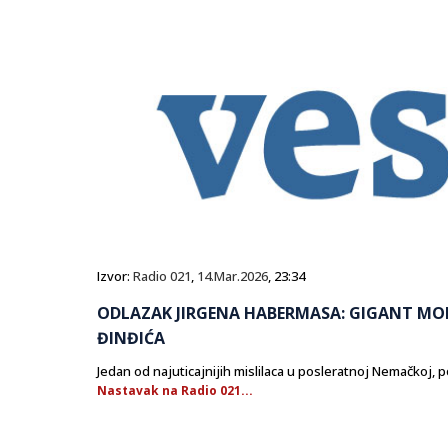
Izvor:
Radio 021
,
14.Mar.2026
, 23:34
ODLAZAK JIRGENA HABERMASA: GIGANT MOD
ĐINĐIĆA
Jedan od najuticajnijih mislilaca u posleratnoj Nemačkoj, p
Nastavak na Radio 021...