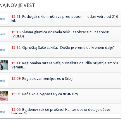
NAJNOVIJE VESTI
15:21:
Podivljali ciklon ruši sve pred sobom – udari vetra od 216
kil...
15:18:
Slavna glumica doživela tešku saobraćajnu nesreću!
(VIDEO)
15:12:
Oproštaj Saše Lukića: "Došlo je vreme da krenem dalje"
15:11:
Regionalna mreža SafeJournalists osudila prijetnje smrću
Veranu...
15:09:
Registrovan zemljotres u Srbiji
15:05:
Бебе које одрастају са псима су ...
15:06:
Bajdenov rak se proširio! Hanter otkrio detalje očeve
borbe: Ni...
15:04:
Subotica: U požaru kod nekadašnje „Zorke” izgorelo oko
20 h...