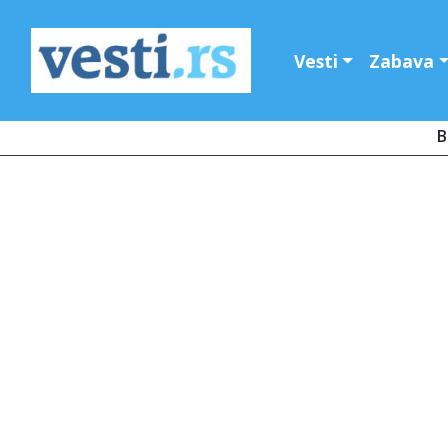
Vesti
Zabava
B