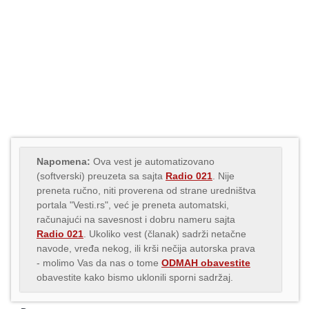
Napomena:
Ova vest je automatizovano
(softverski) preuzeta sa sajta
Radio 021
. Nije
preneta ručno, niti proverena od strane uredništva
portala "Vesti.rs", već je preneta automatski,
računajući na savesnost i dobru nameru sajta
Radio 021
. Ukoliko vest (članak) sadrži netačne
navode, vređa nekog, ili krši nečija autorska prava
- molimo Vas da nas o tome
ODMAH obavestite
obavestite kako bismo uklonili sporni sadržaj.