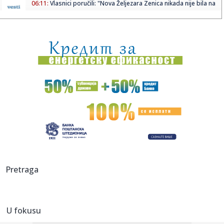
06:11:
Vlasnici poručili: "Nova Željezara Zenica nikada nije bila na
...
06:11:
"Mozaik prijateljstva" traži plac za novi dom javne kuhinje
06:11:
Alarm iz Doboja: Procjedne vode iz deponije završavaju u
rijeci ...
06:01:
Streljaštvo: Pančevac Aleksa Rakonjac osvojio zlato i
srebro na...
05:05:
Рецепт дана: Паста са фета сиром и ...
01:21:
Mercedes-AMG GT 53 4-Door Coupe
00:44:
Dogodilo se na današnji datum, 7. avgust
Pretraga
00:44:
Zvezda nastavlja tradiciju, opet časti najmlađe navijače
(FOTO...
U fokusu
00:34:
Nissan Qashqai e-Power prešao 1980 km s jednim
rezervoarom goriv...