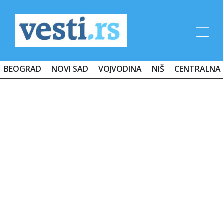
BEOGRAD
NOVI SAD
VOJVODINA
NIŠ
CENTRALNA 