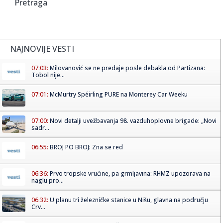
Pretraga
NAJNOVIJE VESTI
07:03:
Milovanović se ne predaje posle debakla od Partizana:
Tobol nije...
07:01:
McMurtry Spéirling PURE na Monterey Car Weeku
07:00:
Novi detalji uvežbavanja 98. vazduhoplovne brigade: „Novi
sadr...
06:55:
BROJ PO BROJ: Zna se red
06:36:
Prvo tropske vrućine, pa grmljavina: RHMZ upozorava na
naglu pro...
06:32:
U planu tri železničke stanice u Nišu, glavna na području
Crv...