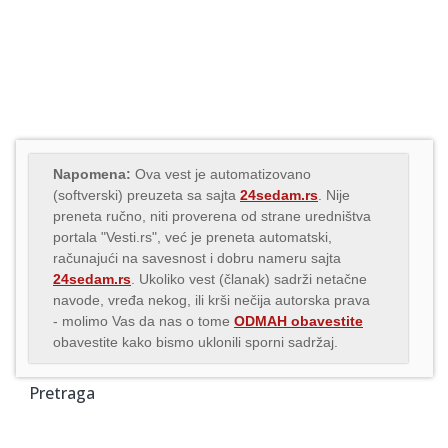
Napomena:
Ova vest je automatizovano
(softverski) preuzeta sa sajta
24sedam.rs
. Nije
preneta ručno, niti proverena od strane uredništva
portala "Vesti.rs", već je preneta automatski,
računajući na savesnost i dobru nameru sajta
24sedam.rs
. Ukoliko vest (članak) sadrži netačne
navode, vređa nekog, ili krši nečija autorska prava
- molimo Vas da nas o tome
ODMAH obavestite
obavestite kako bismo uklonili sporni sadržaj.
Pretraga