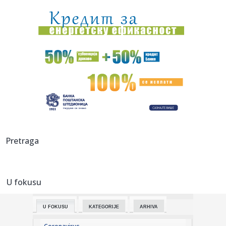
00:24:
Džeko u centru spektakla: Šalke okupio više hiljada navijača
00:24:
Bez golova u Hercegovini: Široki i Sloga, Sarajevo i Radnik
remi...
00:20:
Đura Đ. Trajković br. 26: Plejlista za sivu zonu (Fontaines
D....
00:17:
Velika akcija tokom noći i ranog jutra u Beogradu: Ekipe
izlaze ...
00:02:
Na današnji dan, 9. avgust
Pretraga
23:54:
TEŽAK UDARAC ZA HETAFE PRED EVROPU: Važan igrač
završio sezon...
U fokusu
23:46:
Bivši igrač Barselone ide u Los Anđeles
U FOKUSU
KATEGORIJE
ARHIVA
23:45:
Izgubili ste pasoš usred odmora? Ne paničite: Ovo su
koraci koj...