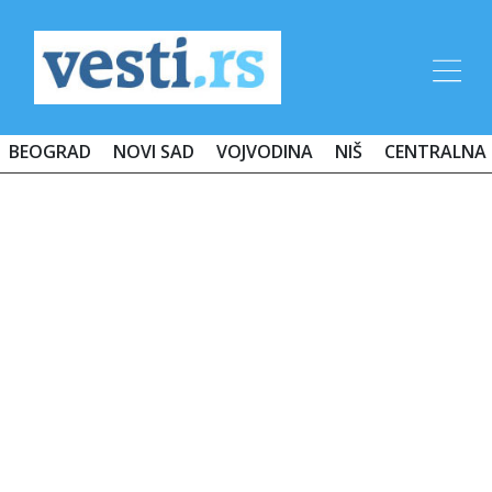
BEOGRAD
NOVI SAD
VOJVODINA
NIŠ
CENTRALNA 