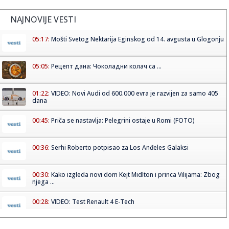
NAJNOVIJE VESTI
05:17:
Mošti Svetog Nektarija Eginskog od 14. avgusta u Glogonju
05:05:
Рецепт дана: Чоколадни колач са ...
01:22:
VIDEO: Novi Audi od 600.000 evra je razvijen za samo 405
dana
00:45:
Priča se nastavlja: Pelegrini ostaje u Romi (FOTO)
00:36:
Serhi Roberto potpisao za Los Anđeles Galaksi
00:30:
Kako izgleda novi dom Kejt Midlton i princa Vilijama: Zbog
njega ...
00:28:
VIDEO: Test Renault 4 E-Tech
00:24:
Dogodilo se na današnji datum, 9. avgust