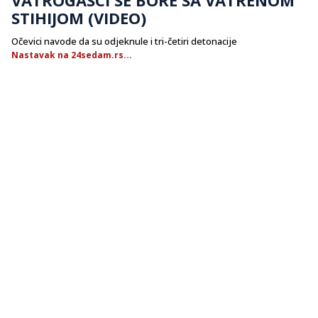
STIHIJOM (VIDEO)
Očevici navode da su odjeknule i tri-četiri detonacije
Nastavak na 24sedam.rs...