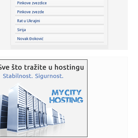
16:25:
Cirkus – Kanter i Vajt hoće u WNBA: "Demonizacija grupe
Pinkove zvezdice
ljudi....
Pinkove zvezde
16:20:
Бар: Два света у једном граду
Rat u Ukrajini
Sirija
16:22:
Dvojica radnika povređena u fabrici u Kikindi
Novak Đoković
16:20:
Srpkinjama evropska bronza: Emilija, Natalija i Marija
"upucale" ...
16:17:
Povrijeđeni motociklista kod Brčkog van životne opasnosti
16:17:
Drugo veče „Fresh Wave“ festivala spojilo nespojive
ritmove
16:17:
Nada Topčagić iskreno o prolaznosti i najvećem strahu:
"Velika...
16:17:
Najveća željezara iz Afrike dolazi u BiH, velika prilika za
dom...
16:17:
Gmail uvodi velike promjene od 2027. godine: Milioni
korisnika mo...