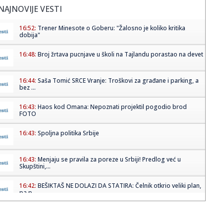
NAJNOVIJE VESTI
16:52:
Trener Minesote o Goberu: "Žalosno je koliko kritika
dobija"
16:48:
Broj žrtava pucnjave u školi na Tajlandu porastao na devet
16:44:
Saša Tomić SRCE Vranje: Troškovi za građane i parking, a
bez ...
16:43:
Haos kod Omana: Nepoznati projektil pogodio brod
FOTO
16:43:
Spoljna politika Srbije
16:43:
Menjaju se pravila za poreze u Srbiji! Predlog već u
Skupštini,...
16:42:
BEŠIKTAŠ NE DOLAZI DA STATIRA: Čelnik otkrio veliki plan,
pa p...
16:36:
SafeJournalists: Hitno identifikovati i kazniti osobe koje
prete ...