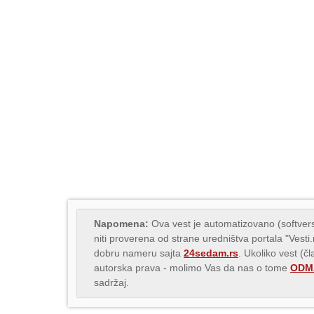
Napomena:
Ova vest je automatizovano (softvers
niti proverena od strane uredništva portala "Vesti
dobru nameru sajta
24sedam.rs
. Ukoliko vest (č
autorska prava - molimo Vas da nas o tome
ODMA
sadržaj.