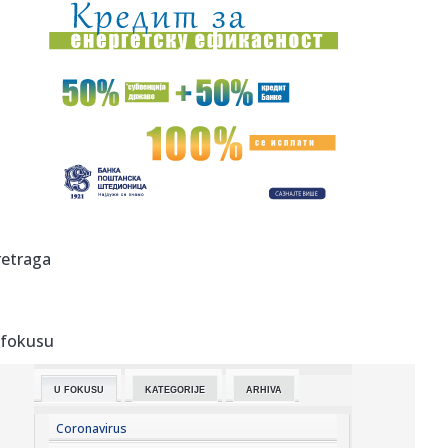
16:36:
Pavlović odigrao poluvreme – Stanković dobio pola sata
protiv...
16:32:
Fudbal: Radnik na teškom iskušenju u Novom Sadu
16:31:
Bivša Gučijeva žena hitno hospitalizovana; Pozlilo joj na
odmo...
16:30:
Mitropolit niški Arsenije na proslavi Preobraženja
Gospodnjeg u...
16:30:
„Zlatni puž“ praznik animacije u Vranju
retraga
16:29:
Preminuo William Orbit, legendarni britanski producent
 fokusu
16:27:
Grčka diže ""Apače; dva moćna helikoptera lete ka
Emiratima F...
U FOKUSU
KATEGORIJE
ARHIVA
16:26:
Brena i Boba izdaju luks jahtu vrednu šest miliona evra:
Ispliva...
Coronavirus