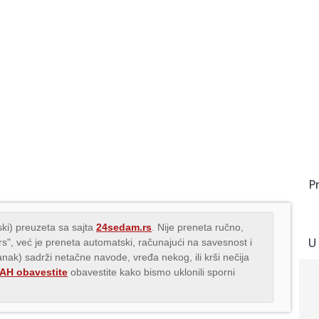
P
ki) preuzeta sa sajta
24sedam.rs
. Nije preneta ručno,
U
.rs", već je preneta automatski, računajući na savesnost i
lanak) sadrži netačne navode, vređa nekog, ili krši nečija
H obavestite
obavestite kako bismo uklonili sporni