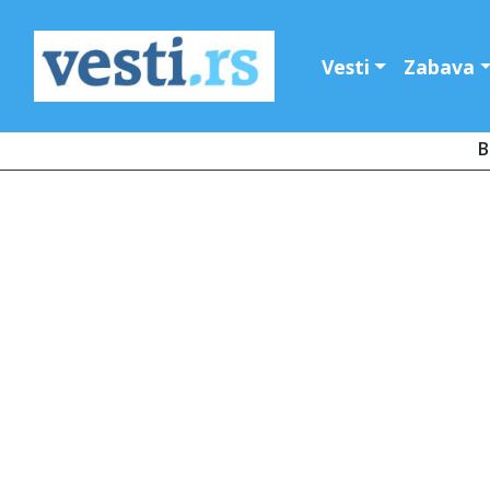
Vesti
Zabava
B