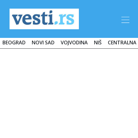
BEOGRAD
NOVI SAD
VOJVODINA
NIŠ
CENTRALNA 