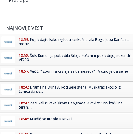
Pretraga
NAJNOVIJE VESTI
18:59:
Pogledajte kako izgleda raskošna vila Bogoljuba Karića na
moru:...
18:58:
Šok: Rumunija pobedila Srbiju košem u poslednjoj sekundi!
VIDEO
18:57:
Vučić: "Izbori najkasnije za tri meseca"; "Važno je da se ne
i...
18:50:
Drama na Dunavu kod Bele stene: Muškarac skočio iz
čamca da se...
18:50:
Zasukali rukave širom Beograda: Aktivisti SNS izašli na
teren, ...
18:48:
Mladić se utopio u Krivaji