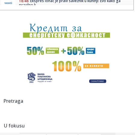
18:48:
Ekspres lonac je pravi saveznik u kuhinji: Evo kako ga
pravilno k...
18:48:
Ko su najbogatije estradne zvijezde u Srbiji: Godinama
zarađuju ...
18:48:
Bečki robot srpskog naučnika donosi revoluciju: Metalne
dijelov...
18:48:
Poljoprivrednicima potrebne milijarde evra pomoći
18:48:
Ribolovački kapitalac uhvaćena na Bilećkom jezeru,
dugačak 2 ...
18:48:
Crvena, žuta, zelena ili plava: Šta znače lampice na
instrumen...
18:46:
Vučić najavio povećanja primanja građana: "Penzije će da
Pretraga
pra...
18:46:
NJUELS SE OPROSTIO OD MESIJEVOG OCA: Emotivna poruka
iz Rosarija ...
U fokusu
18:45:
Sudar vozova u Hrvatskoj, nikom od povređenih nije
ugrožen živ...