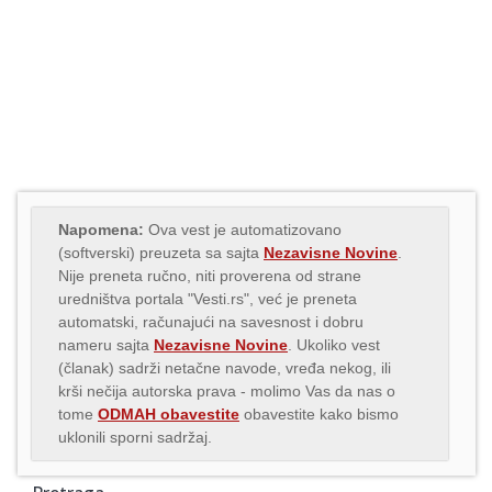
Napomena:
Ova vest je automatizovano
(softverski) preuzeta sa sajta
Nezavisne Novine
.
Nije preneta ručno, niti proverena od strane
uredništva portala "Vesti.rs", već je preneta
automatski, računajući na savesnost i dobru
nameru sajta
Nezavisne Novine
. Ukoliko vest
(članak) sadrži netačne navode, vređa nekog, ili
krši nečija autorska prava - molimo Vas da nas o
tome
ODMAH obavestite
obavestite kako bismo
uklonili sporni sadržaj.