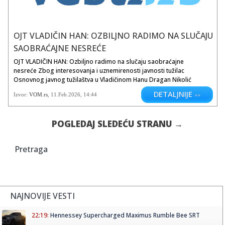
OJT VLADIČIN HAN: OZBILJNO RADIMO NA SLUČAJU
SAOBRAĆAJNE NESREĆE
OJT VLADIČIN HAN: Ozbiljno radimo na slučaju saobraćajne
nesreće Zbog interesovanja i uznemirenosti javnosti tužilac
Osnovnog javnog tužilaštva u Vladičinom Hanu Dragan Nikolić
saopštio je detalje iz aktuelne istrage...
DETALJNIJE
Izvor:
VOM.rs
,
11.Feb.2026
, 14:44
>>
POGLEDAJ SLEDEĆU STRANU →
Pretraga
NAJNOVIJE VESTI
22:19:
Hennessey Supercharged Maximus Rumble Bee SRT