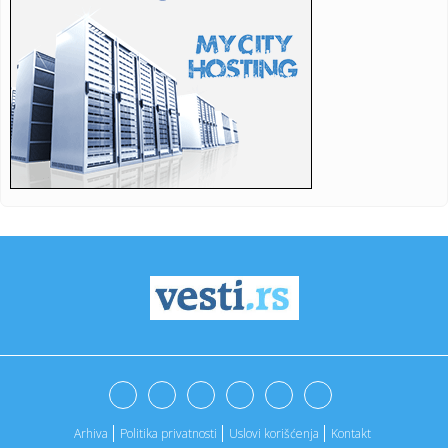
21:41:
Evropa u plamenu; Vatra se otela kontroli, evakuacije širom
kont...
21:38:
Jedna kašičica u kafi može promijeniti njeno djelovanje na
cri...
21:38:
Dok drugi spavaju, oni su već na planini: Djeca beru
borovnice, ...
21:38:
Misteriozni muškarac živi u bilbordu usred Los Anđelesa:
Prola...
21:33:
Nemačke pokrajine ukinule zabranu za kamione nedeljom
21:29:
!Prošle godine sam rekao da je nemoguće da potpišem za
Partiza...
21:23:
Novine: "Srbi na meti starih verskih mržnji"; "Sačuvaćemo
stab...
21:21:
Preminuo Borislav Miodanić: Pred smrt svjedočio
američkim istr...
Arhiva
Politika privatnosti
Uslovi korišćenja
Kontakt