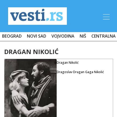
BEOGRAD
NOVI SAD
VOJVODINA
NIŠ
CENTRALNA 
DRAGAN NIKOLIĆ
Dragan Nikolić
Dragoslav Dragan Gaga Nikolić
rođen je u Beogradu 20. avgusta
1943. godine, jedan od najboljih
jugoslovensko-srpskih glumaca
svih vremena. Preminuo je 11.
marta 2016 godine, i preselio se
među velikane nebeskog filma i
pozorišta. Sahranjen je u aleji
zaslužnih građana, danima je
oplakivan širom naše zemlje,