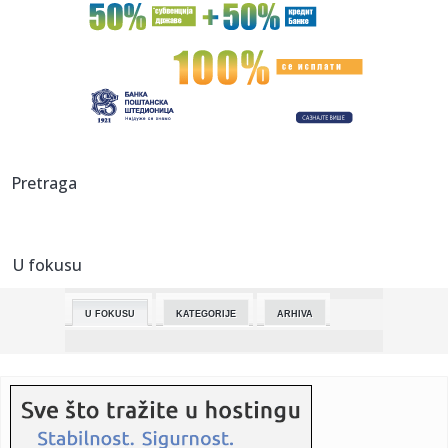
21:58:
Muškarac iz BiH ukrao kamion pa pucali na njega: Htio sam
samo d...
21:58:
Dejan Petrović nakon incidenta ne odvaja se od kćerke:
Poveo je...
21:57:
Eksplozija gasa na festivalu Taubertalu u Nemačkoj; Ima
povređe...
21:56:
Mega poražena na Mikonosu, ali je biser srpske košarke
Pretraga
zablista...
21:56:
Drugo veče „Freshwave“ festivala spojilo nespojive
ritmove
U fokusu
21:52:
Visoke temperature dodatno opterećuju gume: Evo kada
vožnja mo...
U FOKUSU
KATEGORIJE
ARHIVA
21:52:
Iran poslao važnu poruku Americi! Vens otkrio šta je
Teheran ob...
21:49:
"Nikada neću zaboraviti šta su mi uradili" Edita tek izašla
iz...
21:46:
Poseta Zelenskog: "Beograd šalje poruku Briselu,
ukrcavanje u ki...