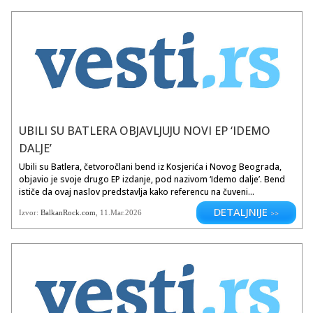
UBILI SU BATLERA OBJAVLJUJU NOVI EP ‘IDEMO
DALJE’
Ubili su Batlera, četvoročlani bend iz Kosjerića i Novog Beograda,
objavio je svoje drugo EP izdanje, pod nazivom ‘Idemo dalje’. Bend
ističe da ovaj naslov predstavlja kako referencu na čuveni...
DETALJNIJE
Izvor:
BalkanRock.com
, 11.Mar.2026
>>