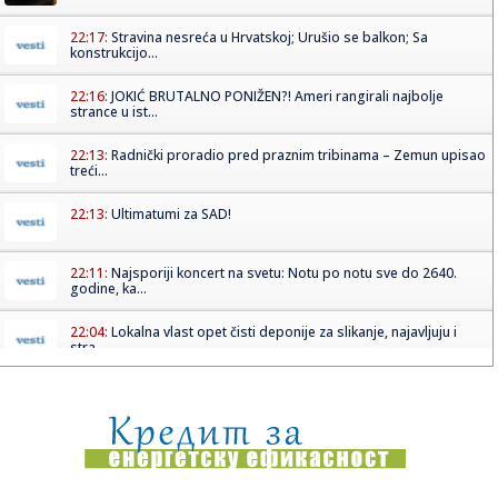
22:17:
Stravina nesreća u Hrvatskoj; Urušio se balkon; Sa
konstrukcijo...
22:16:
JOKIĆ BRUTALNO PONIŽEN?! Ameri rangirali najbolje
strance u ist...
22:13:
Radnički proradio pred praznim tribinama – Zemun upisao
treći...
22:13:
Ultimatumi za SAD!
22:11:
Najsporiji koncert na svetu: Notu po notu sve do 2640.
godine, ka...
22:04:
Lokalna vlast opet čisti deponije za slikanje, najavljuju i
stra...
22:03:
ZVEZDA SA DESETORICOM SAČUVALA POBEDU: Katai i
Enem srušili Nov...
22:01:
VIDEO: Divlja svinja zalutala u metro stanicu u Budimpešti