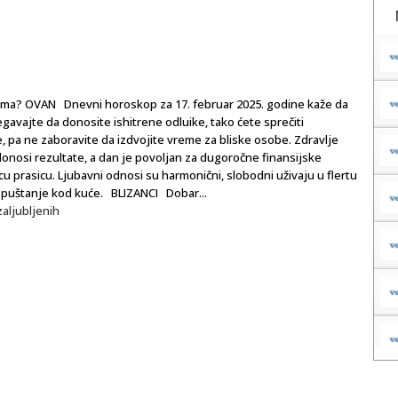
a vama? OVAN Dnevni horoskop za 17. februar 2025. godine kaže da
gavajte da donosite ishitrene odluike, tako ćete sprečiti
e, pa ne zaboravite da izdvojite vreme za bliske osobe. Zdravlje
donosi rezultate, a dan je povoljan za dugoročne finansijske
 prasicu. Ljubavni odnosi su harmonični, slobodni uživaju u flertu
 opuštanje kod kuće. BLIZANCI Dobar...
aljubljenih