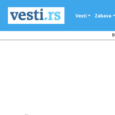
Vesti
Zabava
B