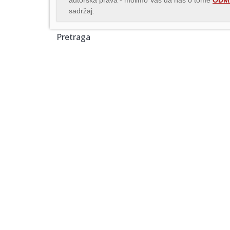
autorska prava - molimo Vas da nas o tome
ODMA
sadržaj.
Pretraga