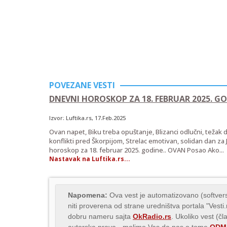
POVEZANE VESTI
DNEVNI HOROSKOP ZA 18. FEBRUAR 2025. G
Izvor:
Luftika.rs
, 17.Feb.2025
Ovan napet, Biku treba opuštanje, Blizanci odlučni, težak 
konflikti pred Škorpijom, Strelac emotivan, solidan dan za
horoskop za 18. februar 2025. godine.. OVAN Posao Ako...
Nastavak na Luftika.rs...
Napomena:
Ova vest je automatizovano (softvers
niti proverena od strane uredništva portala "Vesti
dobru nameru sajta
OkRadio.rs
. Ukoliko vest (čl