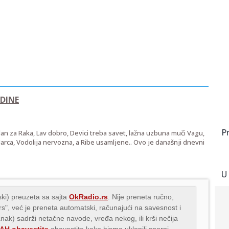
ODINE
P
dan za Raka, Lav dobro, Devici treba savet, lažna uzbuna muči Vagu,
 Jarca, Vodolija nervozna, a Ribe usamljene.. Ovo je današnji dnevni
U
ki) preuzeta sa sajta
OkRadio.rs
. Nije preneta ručno,
.rs", već je preneta automatski, računajući na savesnost i
anak) sadrži netačne navode, vređa nekog, ili krši nečija