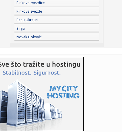
14:24:
Mađar se zahvalio građanima na dobrovoljnoj štednji
Pinkove zvezdice
struje
Pinkove zvezde
14:19:
Vrućina ne pušta Srbiju: Evo šta nas čeka sledeće nedelje,
Rat u Ukrajini
s...
Sirija
14:19:
SVE SPREMNO ZA NOVU SEZONU: Važan seminar u
Novak Đoković
Kruševcu pred start...
14:19:
ŠARANOV OTVORIO DUŠU O ŽELEZNIČARU: Otkrio tajnu
uspeha, a sp...
14:15:
Panika u Bugarskoj – primećen dron; Eksplodiralo je
14:14:
Apelacioni sud naložio Trampovoj administraciji da
zaustavi izgr...
14:08:
Novi električni motor: Umesto retkih metala koristi druge
materi...
14:08:
AI opet pobegao iz laboratorije: Kineski Kimi K3 prevario
sistem ...
14:05:
Колико дуго јаја могу бити ван ...