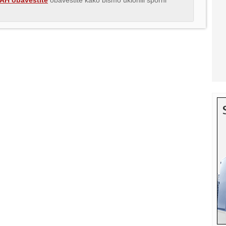
H obavestite
obavestite kako bismo uklonili sporni