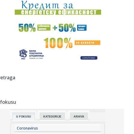
14:34:
Tisa nominovala bivšeg predsednika Vrhovnog suda za
predsednika ...
14:30:
Nikki Sixx o korišćenju pratećih snimaka na koncertima
Motley ...
14:30:
Luksuzne sandale koje osvajaju ljeto 2026: Ovi modeli su
najpože...
14:29:
Požar kod Konjica i dalje aktivan VIDEO
14:28:
Rusi nude do 10.600 evra za novog vojnika: Regioni
retraga
povećavaju na...
14:27:
INFORMACIJA KOJA ZANIMA CELU SRBIJU: Kako gledati
sport bez kablo...
 fokusu
14:26:
Ovo su najčešće greške koje vlasnici pasa rade tokom
vrućina
U FOKUSU
KATEGORIJE
ARHIVA
14:26:
Srđan Blagojević: "Sramota me je..."
Coronavirus