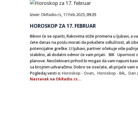
Izvor:
OkRadio.rs
,
17.Feb.2025
, 09:25
HOROSKOP ZA 17. FEBRUAR
Bikovi će se opariti, Rakovima stiže promena u ljubavi, 
ćete danas na poslu morati da pokažete odlučnost, ali izbe
potencijalne greške. U ljubavi, partner očekuje više pažnj
stabilno, ali dodatni odmor će vam prijati. BIK Upornost 
planove. Neočekivani prihod bi mogao da vam napuni kasicu
sa brojnim udvaračima. Dobro se osećate, ali prijaće vam
Pogledaj vesti o:
Horoskop - Ovan
,
Horoskop - Bik
,
Dan z
Nastavak na OkRadio.rs...