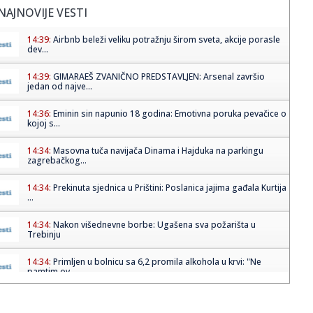
NAJNOVIJE VESTI
14:39:
Airbnb beleži veliku potražnju širom sveta, akcije porasle
dev...
14:39:
GIMARAEŠ ZVANIČNO PREDSTAVLJEN: Arsenal završio
jedan od najve...
14:36:
Eminin sin napunio 18 godina: Emotivna poruka pevačice o
kojoj s...
14:34:
Masovna tuča navijača Dinama i Hajduka na parkingu
zagrebačkog...
14:34:
Prekinuta sjednica u Prištini: Poslanica jajima gađala Kurtija
...
14:34:
Nakon višednevne borbe: Ugašena sva požarišta u
Trebinju
14:34:
Primljen u bolnicu sa 6,2 promila alkohola u krvi: "Ne
pamtim ov...
14:34:
Vučić nakon sastanka sa Zelenskim: Srbija podržava
teritorijal...