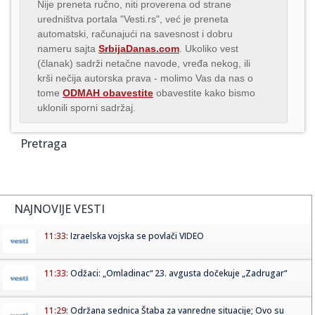
Nije preneta ručno, niti proverena od strane
uredništva portala "Vesti.rs", već je preneta
automatski, računajući na savesnost i dobru
nameru sajta
SrbijaDanas.com
. Ukoliko vest
(članak) sadrži netačne navode, vređa nekog, ili
krši nečija autorska prava - molimo Vas da nas o
tome
ODMAH obavestite
obavestite kako bismo
uklonili sporni sadržaj.
Pretraga
NAJNOVIJE VESTI
11:33:
Izraelska vojska se povlači VIDEO
11:33:
Odžaci: „Omladinac“ 23. avgusta dočekuje „Zadrugar“
11:29:
Održana sednica Štaba za vanredne situacije; Ovo su