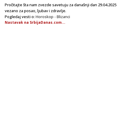
Pročitajte šta nam zvezde savetuju za današnji dan 29.04.2025
vezano za posao, ljubav i zdravlje.
Pogledaj vesti o:
Horoskop - Blizanci
Nastavak na SrbijaDanas.com...