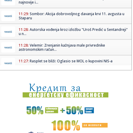
najnovije i...
11:29:
Sombor: Akcija dobrovoljnog davanja krvi 11. avgusta u
Staparu
11:28:
Autorska vođenja kroz izložbu "Uroš Predić u Sentandreji"
u n...
11:28:
Velemir: Zrenjanin kažnjava male privrednike
astronomskim račun...
11:27:
Rasplet se bliži: Oglasio se MOL o kupovini NIS-a
11:27:
Nastavlja se Superliga: Zvezda na popravnom posle
Hapoela, Partiz...
11:25:
Belgija šalje vojnike na Grenland
11:25:
"Otkinuću ti glavu": Trebinjac ženu polio sokom, ona mu
pocijep...
11:25:
"Stara dama" šampion neukusa (FOTO)