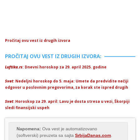
Pročitaj ovu vest iz drugih izvora
PROČITAJ OVU VEST IZ DRUGIH IZVORA:
Luftika.rs
: Dnevni horoskop za 29. april 2025. godine
Svet
: Nedeljni horoskop do 5. maja: Umete da predvidite nečiji
odgovor u poslovnim pregovorima, za korak ste ispred drugih
Svet
: Horoskop za 29. april: Lavu je dosta stresa u vezi, Škorpiji
sledi finansijski uspeh
Napomena:
Ova vest je automatizovano
(softverski) preuzeta sa sajta
SrbijaDanas.com
.