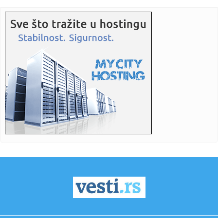
Meksiku: K...
11:25:
Nova moda na aerodromima: Muškarci imaju zanimljiv cilj
11:25:
Meta mora da plati 567 miliona dolara
11:25:
Libija šalje najveću privrednu delegaciju u BiH: Dolazi i afri...
11:25:
Problemi za "Svijet iz doba Jure": Ključno ime napustilo film
11:24:
ODŽELEJ NAPUŠTA ZVEZDU!? Velikan u napadu na zver
crveno-belih!
11:23:
РАСПОРЕД УТАКМИЦА “МЛАДОСТИ” ...
11:23:
Vreme ističe, nivo Dunava na istorijskom minimumu!
Rumuni opet o...
11:22:
[PREMIJERA] Dokumentarni film povodom 35 godina
postojanja kompan...