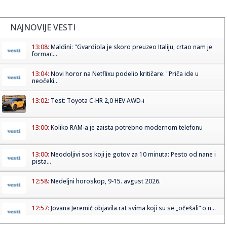
NAJNOVIJE VESTI
13:08:
Maldini: "Gvardiola je skoro preuzeo Italiju, crtao nam je
formac...
13:04:
Novi horor na Netflixu podelio kritičare: "Priča ide u
neočeki...
13:02:
Test: Toyota C-HR 2,0 HEV AWD-i
13:00:
Koliko RAM-a je zaista potrebno modernom telefonu
13:00:
Neodoljivi sos koji je gotov za 10 minuta: Pesto od nane i
pista...
12:58:
Nedeljni horoskop, 9-15. avgust 2026.
12:57:
Jovana Jeremić objavila rat svima koji su se „očešali“ o n...