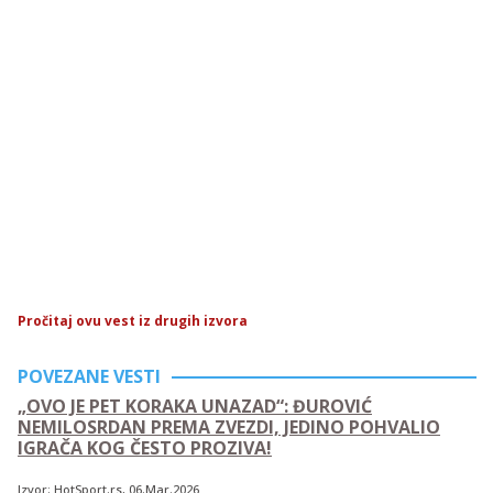
Pročitaj ovu vest iz drugih izvora
POVEZANE VESTI
„OVO JE PET KORAKA UNAZAD“: ĐUROVIĆ
NEMILOSRDAN PREMA ZVEZDI, JEDINO POHVALIO
IGRAČA KOG ČESTO PROZIVA!
Izvor:
HotSport.rs
, 06.Mar.2026