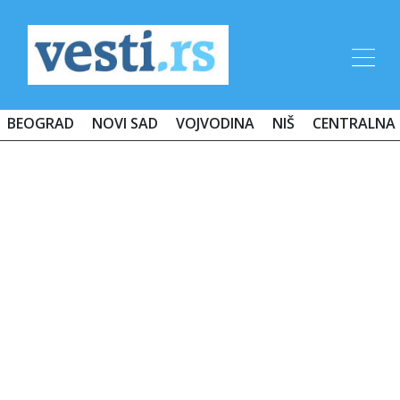
BEOGRAD
NOVI SAD
VOJVODINA
NIŠ
CENTRALNA 