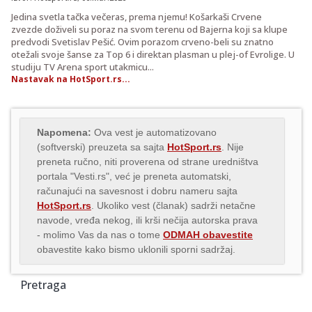
Jedina svetla tačka večeras, prema njemu! Košarkaši Crvene
zvezde doživeli su poraz na svom terenu od Bajerna koji sa klupe
predvodi Svetislav Pešić. Ovim porazom crveno-beli su znatno
otežali svoje šanse za Top 6 i direktan plasman u plej-of Evrolige. U
studiju TV Arena sport utakmicu...
Nastavak na HotSport.rs...
Napomena:
Ova vest je automatizovano
(softverski) preuzeta sa sajta
HotSport.rs
. Nije
preneta ručno, niti proverena od strane uredništva
portala "Vesti.rs", već je preneta automatski,
računajući na savesnost i dobru nameru sajta
HotSport.rs
. Ukoliko vest (članak) sadrži netačne
navode, vređa nekog, ili krši nečija autorska prava
- molimo Vas da nas o tome
ODMAH obavestite
obavestite kako bismo uklonili sporni sadržaj.
Pretraga