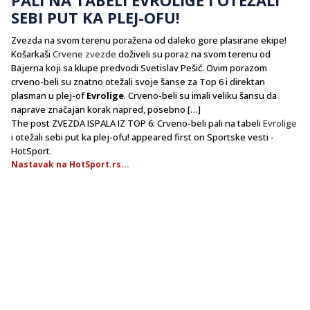
SEBI PUT KA PLEJ-OFU!
Zvezda na svom terenu poražena od daleko gore plasirane ekipe!
Košarkaši
Crvene zvezde
doživeli su poraz na svom terenu od
Bajerna koji sa klupe predvodi Svetislav Pešić. Ovim porazom
crveno-beli su znatno otežali svoje šanse za Top 6 i direktan
plasman u plej-of
Evrolige
. Crveno-beli su imali veliku šansu da
naprave značajan korak napred, posebno […]
The post ZVEZDA ISPALA IZ TOP 6: Crveno-beli pali na tabeli
Evrolige
i otežali sebi put ka plej-ofu! appeared first on Sportske vesti -
HotSport.
Nastavak na HotSport.rs...