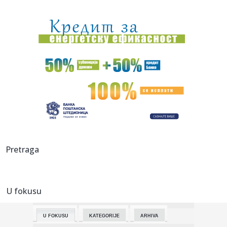
12:56:
Stigao i bek iz NBA lige: Ekipa iz prestonice je sve jača!
12:55:
Vučić: "Radimo sve da olakšamo užasno težak život Srbima
na...
12:51:
Rukometni savez Srbije više ne postoji
12:50:
Avokado svakodnevno "menja pol", a naučnici konačno
znaju kako
12:48:
Amerikanac kog Evroliga ne zanima – održavanje forme do
prvog ...
12:46:
Vučić se oglasio o požarima koji bukte Srbijom: Otkrio gde
Pretraga
jo...
12:46:
VIDEO: Vučić na mostu rekao da nije zadovoljan brzinom
kojom se...
U fokusu
12:45:
O ovom srpskom spektaklu priča planeta: Dejan Petrović
zapalio ...
U FOKUSU
KATEGORIJE
ARHIVA
12:43:
Đedović Handanović o sudbini NIS-a: Realni sam optimista,