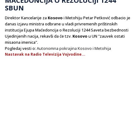
SBUN
Direktor Kancelarije za
Kosovo
i Metohiju Petar Petković odbacio je
danas izjavu ministra odbrane u vladi privremenih prištinskih
institucija Ejupa Maćedoncija o Rezoluciji 1244 Saveta bezbednosti
Ujedinjenih nacija, rekavši da će tzv.
Kosovo
u UN "zauvek ostati
misaona imenica".
Pogledaj vesti o:
Autonomna pokrajina Kosovo i Metohija
Nastavak na Radio Televizija Vojvodine...