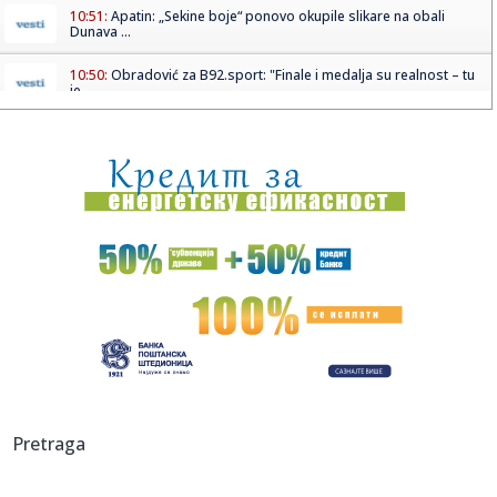
10:51:
Apatin: „Sekine boje“ ponovo okupile slikare na obali
Dunava ...
10:50:
Obradović za B92.sport: "Finale i medalja su realnost – tu
je ...
10:49:
Profesor Radonjić: Ko želi promenu sistema, da podrži
students...
10:47:
Robert Patinson u istinitoj priči koja je šokirala Ameriku:
Sek...
10:47:
Objavljeni superfinalisti Nagrade Milan Mladenović 2026
10:46:
Premijerni singl kolektiva Niprije: ‘Sad gledaš ga’
10:45:
Uhapšen zbog krađe na bazenu u Sijarinskoj Banji
10:45:
Upozorenje Sektora za vanredne situacije MUP Srbije
Pretraga
10:45:
KoiKoi i After Affair predgrupe za koncert The Prodigy