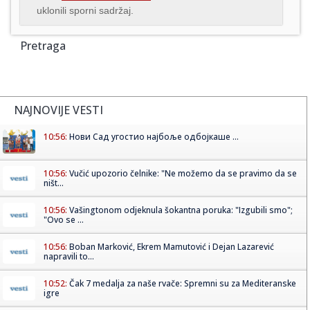
uklonili sporni sadržaj.
Pretraga
NAJNOVIJE VESTI
10:56:
Нови Сад угостио најбоље одбојкаше ...
10:56:
Vučić upozorio čelnike: "Ne možemo da se pravimo da se
ništ...
10:56:
Vašingtonom odjeknula šokantna poruka: "Izgubili smo";
"Ovo se ...
10:56:
Boban Marković, Ekrem Mamutović i Dejan Lazarević
napravili to...
10:52:
Čak 7 medalja za naše rvače: Spremni su za Mediteranske
igre