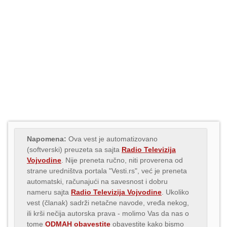
Napomena:
Ova vest je automatizovano
(softverski) preuzeta sa sajta
Radio Televizija
Vojvodine
. Nije preneta ručno, niti proverena od
strane uredništva portala "Vesti.rs", već je preneta
automatski, računajući na savesnost i dobru
nameru sajta
Radio Televizija Vojvodine
. Ukoliko
vest (članak) sadrži netačne navode, vređa nekog,
ili krši nečija autorska prava - molimo Vas da nas o
tome
ODMAH obavestite
obavestite kako bismo