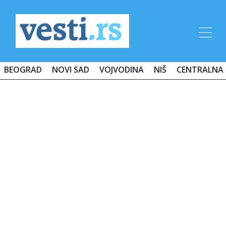
BEOGRAD
NOVI SAD
VOJVODINA
NIŠ
CENTRALNA 