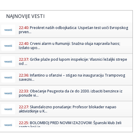
NAJNOVIJE VESTI
22:40:
Preokret naših odbojkašica: Uspešan test uoči Evropskog
prven...
22:40:
Crveni alarm u Rumuniji: Snažna oluja napravila haos;
Izdato upo...
22:37:
Grčke plaže pod lupom inspekcije: Vlasnici ležaljki strepe
od ...
22:36:
Infantino u ofanzivi – stigao na inauguraciju Trampovog
savezni...
22:33:
Obećanje Peugeota da će do 2030. izbaciti benzince iz
ponude vi...
22:27:
Skandalozno ponašanje: Profesor blokader napao
aktivistkinje u K...
22:25:
BOLOMBOJ PRED NOVIM IZAZOVOM: Španski klub želi
centra koji je ...