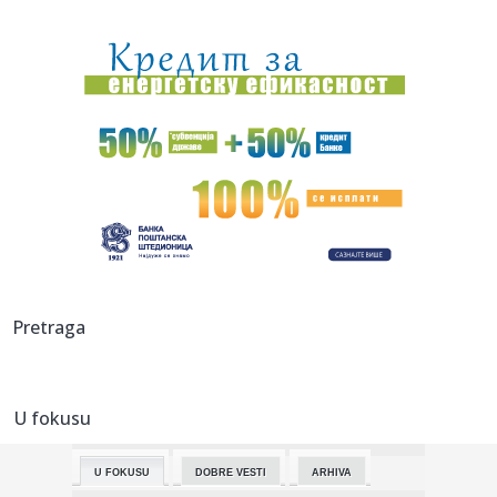
22:24:
Dva automobila gorela u Beogradu: Jedan potpuno
izgoreo na auto-p...
22:20:
Grozna vest za Hetafe
22:17:
Novi DSS osuđuje uvredljive komentare i govor mržnje
22:14:
Nakon borbe za život iz bolničkog kreveta poslao poruku:
"Srbij...
22:13:
Večera za Zelenskog, a šta će sutra biti "na stolu": Đukić n...
22:09:
Bolomboj ne ide u Asvel – iskusni centar se seli u Španiju
Pretraga
22:08:
U Vlasotincu građani traže još jedan referendum protiv
betonsk...
U fokusu
22:08:
Jeziv prizor u pogrebnom zavodu: Pronađeno više od 50
tela u fa...
U FOKUSU
DOBRE VESTI
ARHIVA
22:01:
Vikend horoskop za 8. i 9. avgust 2026: Vrhunac Lavlje