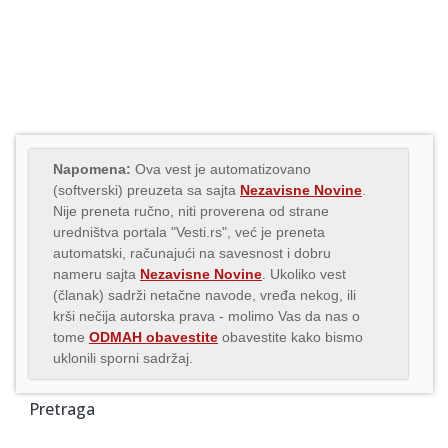
Napomena:
Ova vest je automatizovano
(softverski) preuzeta sa sajta
Nezavisne Novine
.
Nije preneta ručno, niti proverena od strane
uredništva portala "Vesti.rs", već je preneta
automatski, računajući na savesnost i dobru
nameru sajta
Nezavisne Novine
. Ukoliko vest
(članak) sadrži netačne navode, vređa nekog, ili
krši nečija autorska prava - molimo Vas da nas o
tome
ODMAH obavestite
obavestite kako bismo
uklonili sporni sadržaj.
Pretraga