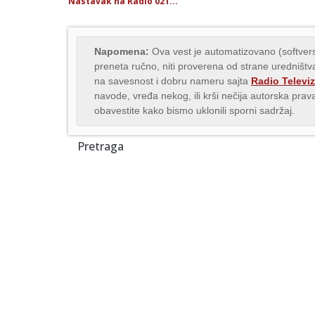
Nastavak na Radio 021...
Napomena:
Ova vest je automatizovano (softvers
preneta ručno, niti proverena od strane uredništva
na savesnost i dobru nameru sajta
Radio Televiz
navode, vređa nekog, ili krši nečija autorska pr
obavestite kako bismo uklonili sporni sadržaj.
Pretraga