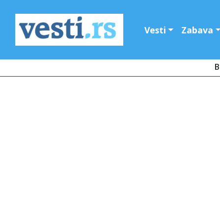
Vesti
Zabava
B