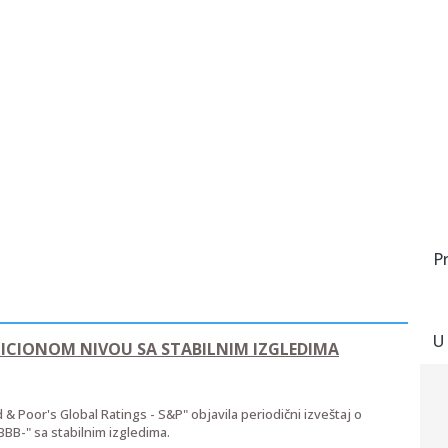
P
U
ESTICIONOM NIVOU SA STABILNIM IZGLEDIMA
& Poor's Global Ratings - S&P" objavila periodični izveštaj o
BBB-" sa stabilnim izgledima.