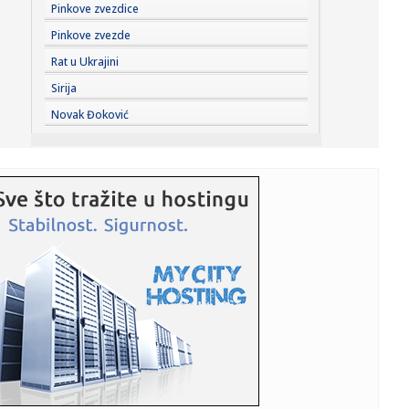
14:51:
Tuga u porodici Mesi: Preminuo otac slavnog
Pinkove zvezdice
argentinskog fudbaler...
Pinkove zvezde
14:50:
Otvorena izložba “Iluzije treba čuvati na sobnoj
Rat u Ukrajini
temperaturi...
Sirija
14:49:
Dubai u centru kripto-afere od četiri milijarde dolara: SAD
Novak Đoković
tvrd...
14:47:
VELIKA TUGA U PORODICI MESI: Preminuo čovek koji je bio
uz Lea o...
14:45:
Humanitarni ponedeljak na Štrandu 10. avgusta: Posetioci
će mo...
14:45:
Veliki zaokret u Mađarskoj: Tisa za predsednika
kandidovala čov...
14:43:
Stiže fabrika dronova u Srbiju: Vučić otkrio kada će biti
otv...
14:43:
MUP izdao važno upozorenje građanima Srbije: Jedna
mala nepažn...
14:42:
Martinu pol na "Silverstounu"