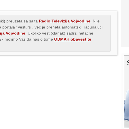
ki) preuzeta sa sajta
Radio Televizija Vojvodine
. Nije
 portala "Vesti.rs", već je preneta automatski, računajući
ija Vojvodine
. Ukoliko vest (članak) sadrži netačne
ava - molimo Vas da nas o tome
ODMAH obavestite