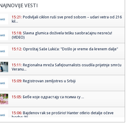
NAJNOVIJE VESTI
15:21:
Podivljali ciklon ruši sve pred sobom – udari vetra od 216
kil...
15:18:
Slavna glumica doživela tešku saobraćajnu nesreću!
(VIDEO)
15:12:
Oproštaj Saše Lukića: "Došlo je vreme da krenem dalje"
15:11:
Regionalna mreža SafeJournalists osudila prijetnje smrću
Veranu...
15:09:
Registrovan zemljotres u Srbiji
15:05:
Бебе које одрастају са псима су ...
15:06:
Bajdenov rak se proširio! Hanter otkrio detalje očeve
borbe: Ni...
15:04:
Subotica: U požaru kod nekadašnje „Zorke” izgorelo oko
20 h...