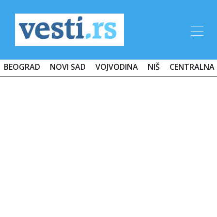
BEOGRAD
NOVI SAD
VOJVODINA
NIŠ
CENTRALNA 