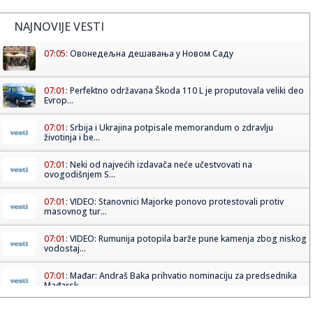
NAJNOVIJE VESTI
07:05:
Овонедељна дешавања у Новом Саду
07:01:
Perfektno održavana Škoda 110 L je proputovala veliki deo
Evrop...
07:01:
Srbija i Ukrajina potpisale memorandum o zdravlju
životinja i be...
07:01:
Neki od najvećih izdavača neće učestvovati na
ovogodišnjem S...
07:01:
VIDEO: Stanovnici Majorke ponovo protestovali protiv
masovnog tur...
07:01:
VIDEO: Rumunija potopila barže pune kamenja zbog niskog
vodostaj...
07:01:
Mađar: Andraš Baka prihvatio nominaciju za predsednika
Mađarsk...
07:01:
Stevan Filipović pita policiju: Kako je moj ukradeni telefon