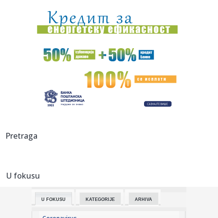
od ...
07:01:
FOTO: Izgoreo deo stana u Kraljevića Marka, nema
povređenih
07:01:
Ni danas odmora od vreline za Novosađane
07:01:
Bivši član pregovaračkog tima Beograda u otvorenom
pismu Vuči...
07:01:
Država se za auto-put Beograd - Zrenjanin - Novi Sad
zadužuje k...
06:50:
BROJ PO BROJ: Idemo u krug
Pretraga
06:37:
Temperaturni rolerkoster u Srbiji: Do 38 stepeni, pa nagli
pad te...
U fokusu
05:17:
Mošti Svetog Nektarija Eginskog od 14. avgusta u Glogonju
U FOKUSU
KATEGORIJE
ARHIVA
05:05:
Рецепт дана: Чоколадни колач са ...