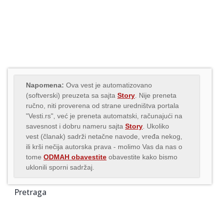
Napomena:
Ova vest je automatizovano
(softverski) preuzeta sa sajta
Story
. Nije preneta
ručno, niti proverena od strane uredništva portala
"Vesti.rs", već je preneta automatski, računajući na
savesnost i dobru nameru sajta
Story
. Ukoliko
vest (članak) sadrži netačne navode, vređa nekog,
ili krši nečija autorska prava - molimo Vas da nas o
tome
ODMAH obavestite
obavestite kako bismo
uklonili sporni sadržaj.
Pretraga