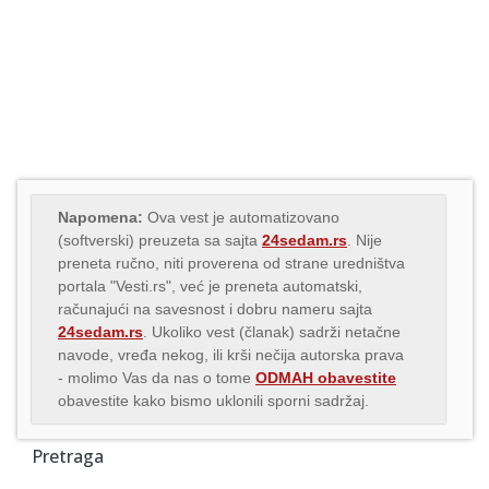
Napomena:
Ova vest je automatizovano
(softverski) preuzeta sa sajta
24sedam.rs
. Nije
preneta ručno, niti proverena od strane uredništva
portala "Vesti.rs", već je preneta automatski,
računajući na savesnost i dobru nameru sajta
24sedam.rs
. Ukoliko vest (članak) sadrži netačne
navode, vređa nekog, ili krši nečija autorska prava
- molimo Vas da nas o tome
ODMAH obavestite
obavestite kako bismo uklonili sporni sadržaj.
Pretraga