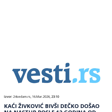
Izvor:
24sedam.rs
,
16.Mar.2026
, 23:10
KAĆI ŽIVKOVIĆ BIVŠI DEČKO DOŠAO
NA NASTUP POSLE 12 GODINA OD