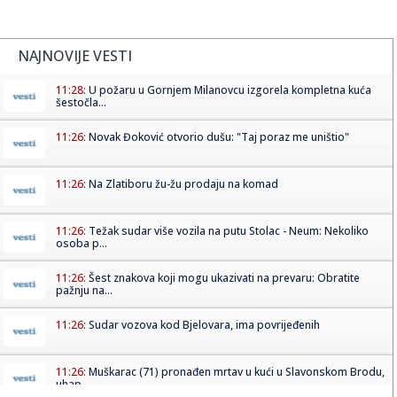
NAJNOVIJE VESTI
11:28:
U požaru u Gornjem Milanovcu izgorela kompletna kuća
šestočla...
11:26:
Novak Đoković otvorio dušu: "Taj poraz me uništio"
11:26:
Na Zlatiboru žu-žu prodaju na komad
11:26:
Težak sudar više vozila na putu Stolac - Neum: Nekoliko
osoba p...
11:26:
Šest znakova koji mogu ukazivati na prevaru: Obratite
pažnju na...
11:26:
Sudar vozova kod Bjelovara, ima povrijeđenih
11:26:
Muškarac (71) pronađen mrtav u kući u Slavonskom Brodu,
uhap...