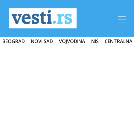
BEOGRAD
NOVI SAD
VOJVODINA
NIŠ
CENTRALNA 