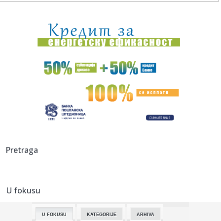
11:26:
Astronomi prvi put ispratili eksplozivnu smrt ogromne
zvijezde go...
11:26:
Katić nakon pucnjava: Ljudi su s pravom zabrinuti, i ja sam
kao ...
11:25:
Vučević srušio laži o "Sarajevo safariju"; Poslao poruku:
"Vu...
11:22:
Amerikanci očekuju skoro razrešenje: Dogovor o
Ormuskom moreuzu...
11:19:
Vučić dočekao Zelenskog: Prijem uz najviše počasti ispred
Pa...
11:19:
Nastavak konstitutivne sednice Skupštine Kosova i nakon
Pretraga
isteka u...
11:15:
Neil Young objavio naslovnu pesmu sa novog albuma
‘Second Song...
U fokusu
11:15:
Šok otkriće u stanu Saše Vidića: Pronađen rukopis knjige
koj...
U FOKUSU
KATEGORIJE
ARHIVA