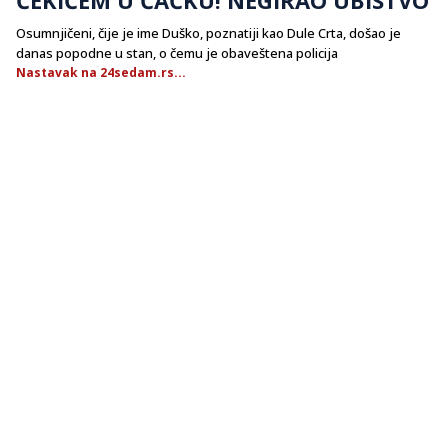
Osumnjičeni, čije je ime Duško, poznatiji kao Dule Crta, došao je
danas popodne u stan, o čemu je obaveštena policija
Nastavak na 24sedam.rs...