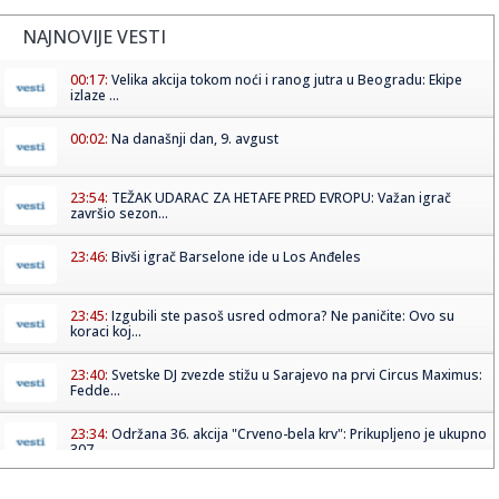
NAJNOVIJE VESTI
00:17:
Velika akcija tokom noći i ranog jutra u Beogradu: Ekipe
izlaze ...
00:02:
Na današnji dan, 9. avgust
23:54:
TEŽAK UDARAC ZA HETAFE PRED EVROPU: Važan igrač
završio sezon...
23:46:
Bivši igrač Barselone ide u Los Anđeles
23:45:
Izgubili ste pasoš usred odmora? Ne paničite: Ovo su
koraci koj...
23:40:
Svetske DJ zvezde stižu u Sarajevo na prvi Circus Maximus:
Fedde...
23:34:
Održana 36. akcija "Crveno-bela krv": Prikupljeno je ukupno
307 ...
23:33:
Sinančević: "Želim u finale"