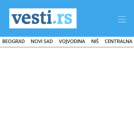
BEOGRAD
NOVI SAD
VOJVODINA
NIŠ
CENTRALNA 