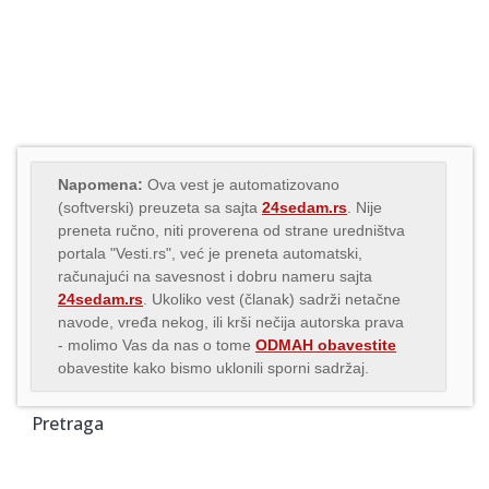
Napomena:
Ova vest je automatizovano
(softverski) preuzeta sa sajta
24sedam.rs
. Nije
preneta ručno, niti proverena od strane uredništva
portala "Vesti.rs", već je preneta automatski,
računajući na savesnost i dobru nameru sajta
24sedam.rs
. Ukoliko vest (članak) sadrži netačne
navode, vređa nekog, ili krši nečija autorska prava
- molimo Vas da nas o tome
ODMAH obavestite
obavestite kako bismo uklonili sporni sadržaj.
Pretraga