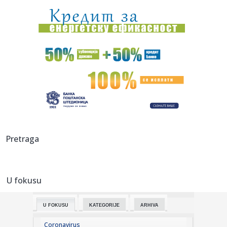
23:31:
U julu u Sloveniji prodato 12,4 posto više automobila
23:30:
Nada Obrić otvoreno o razvodima: Bivšima sam sve
ostavljala, a ...
23:21:
ZVEZDA SPREMA POJAČANJE: Igrač Real Madrida na korak
od Malog K...
23:21:
Izrael pravi plan bez Trampa
23:16:
Heroji sa Olimpa! Srbi sat vremena vodili borbu za život na
Pretraga
opas...
23:16:
Bruno Gimaraeš prešao iz Njukasla u Arsenal
U fokusu
23:16:
Drama se nastavlja: "Samo igračice koje su žene mogu u
WNBA, al...
U FOKUSU
KATEGORIJE
ARHIVA
23:06:
Jovanovića čeka ogroman posao – Teleoptik ponovo
poražen
Coronavirus