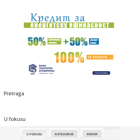
01:21:
Mercedes-AMG GT 53 4-Door Coupe
00:44:
Dogodilo se na današnji datum, 7. avgust
00:44:
Zvezda nastavlja tradiciju, opet časti najmlađe navijače
(FOTO...
00:34:
Nissan Qashqai e-Power prešao 1980 km s jednim
rezervoarom goriv...
00:29:
Evropa gori! Još jedan toplotni talas, cela Italija pod
crvenim ...
00:16:
Zelenski smenio ambasadore u još četiri države
Pretraga
00:09:
Humska konačno videla konkretan Partizan! Pogledajte
hajlajtse p...
U fokusu
00:05:
Roganović ne pomišlja na opuštanje: Uvek ima mesta za
napredak...
U FOKUSU
KATEGORIJE
ARHIVA
00:04:
Vukotić ne zna ko je Baba: "Vidim da ga svi hvale"