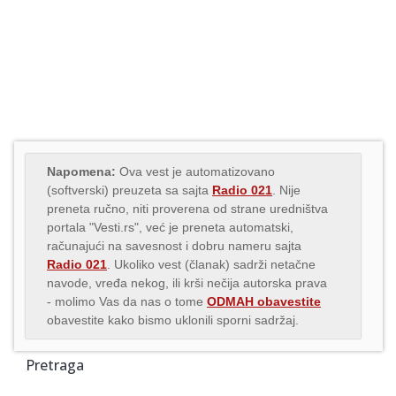
Napomena:
Ova vest je automatizovano
(softverski) preuzeta sa sajta
Radio 021
. Nije
preneta ručno, niti proverena od strane uredništva
portala "Vesti.rs", već je preneta automatski,
računajući na savesnost i dobru nameru sajta
Radio 021
. Ukoliko vest (članak) sadrži netačne
navode, vređa nekog, ili krši nečija autorska prava
- molimo Vas da nas o tome
ODMAH obavestite
obavestite kako bismo uklonili sporni sadržaj.
Pretraga