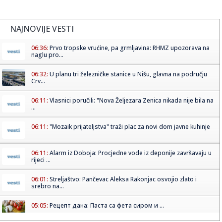
NAJNOVIJE VESTI
06:36:
Prvo tropske vrućine, pa grmljavina: RHMZ upozorava na
naglu pro...
06:32:
U planu tri železničke stanice u Nišu, glavna na području
Crv...
06:11:
Vlasnici poručili: "Nova Željezara Zenica nikada nije bila na
...
06:11:
"Mozaik prijateljstva" traži plac za novi dom javne kuhinje
06:11:
Alarm iz Doboja: Procjedne vode iz deponije završavaju u
rijeci ...
06:01:
Streljaštvo: Pančevac Aleksa Rakonjac osvojio zlato i
srebro na...
05:05:
Рецепт дана: Паста са фета сиром и ...