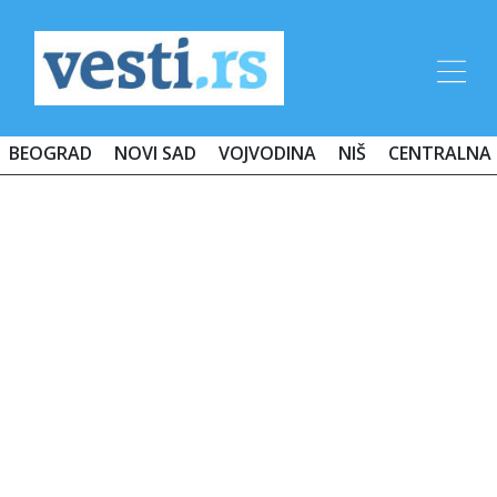
BEOGRAD
NOVI SAD
VOJVODINA
NIŠ
CENTRALNA 