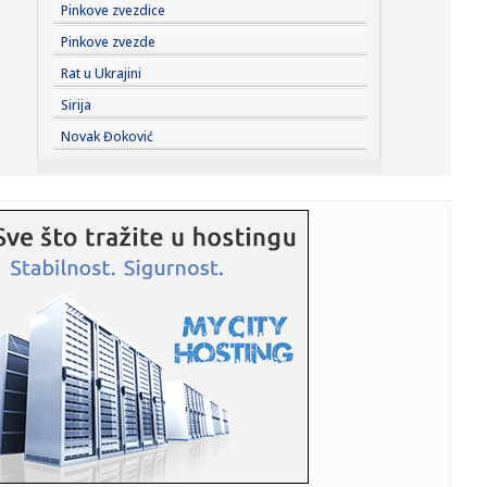
08:31:
Poraz Hetafea – stigao štoper
Pinkove zvezdice
Pinkove zvezde
08:28:
Analitičar naklonjen blokaderima: "Vučić prvo ide na
Rat u Ukrajini
parlament...
Sirija
08:28:
Detalji drame Luke Dončića i Anamarije: Bivša ga udarila
Novak Đoković
gde n...
08:27:
Preokret u FIFA: Argentina javno podržala Infantina!
08:26:
Смањен бродски саобраћај кроз ...
08:25:
U većem delu Srbije bez restrikcija vode
08:24:
Радосне вести из Бетаније, Нови Сад ...
08:20:
Размена уџбеника у суботу, 8. ...
08:18:
Вучић: Људи разумеју колико је неко ...