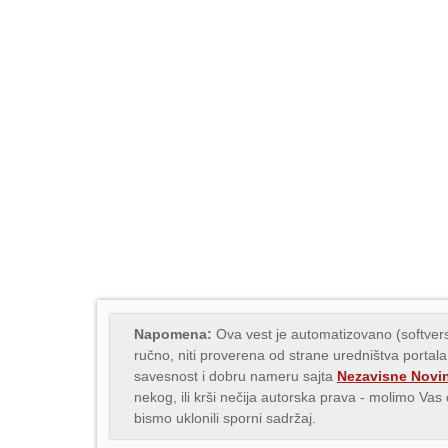
Napomena:
Ova vest je automatizovano (softvers
ručno, niti proverena od strane uredništva portala
savesnost i dobru nameru sajta
Nezavisne Novi
nekog, ili krši nečija autorska prava - molimo Va
bismo uklonili sporni sadržaj.