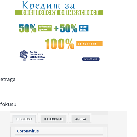
08:37:
“IranWire”: Ајатолах Моџтаба Хамнеи ...
08:37:
TOBOL JURI POVRATAK: Milovanović poslao jasnu poruku
nakon poraz...
08:33:
РХМЗ: Упозорење на високе ...
08:32:
Verica i Veljko kopaju ogroman bazen na Avali: Stigli
bageri na v...
08:30:
Фудбалери Партизана декласирали ...
retraga
08:32:
Užas na Zvezdari: Muškarac napadnut na ulici, pa glavom
udario ...
 fokusu
08:31:
Prodali scenario za 600.000 dolara, a godinu kasnije
skoro bankro...
U FOKUSU
KATEGORIJE
ARHIVA
08:31:
Srbija budući most Evrope: Zelenski i Vučić otvaraju vrata
nov...
Coronavirus