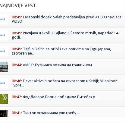
NAJNOVIJE VESTI
08:49:
Faraonski doček: Salah predstavljen pred 41.000 navijača
VIDEO
08:49:
Pucnjava u školi u Tajlandu: Šestoro mrtvih, napadač 14-
godi...
08:49:
Tajfun Delfin se približava ostrvima na jugu Japana,
zatvoren ae...
08:44:
АМСС: Путничка возила на граничном ...
08:46:
Devet aktivnih požara na otvorenom u Srbiji; Milenković:
"Spre...
08:42:
Фудбалери Борца победили Витебск у ...
08:41:
Тикток ограничава употребу ...
08:39:
Blokaderi krše Ustav Srbije; Ukidaju slobodu i uvode
strahovladu...