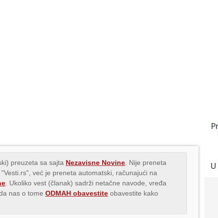
P
ki) preuzeta sa sajta
Nezavisne Novine
. Nije preneta
U
 "Vesti.rs", već je preneta automatski, računajući na
ne
. Ukoliko vest (članak) sadrži netačne navode, vređa
s da nas o tome
ODMAH obavestite
obavestite kako