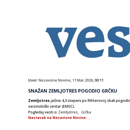
Izvor:
Nezavisne Novine
,
17.Mar.2026
, 00:11
SNAŽAN ZEMLJOTRES POGODIO GRČKU
Zemljotres
jačine 4,3 stepeni po Rihterovoj skali pogodi
seizmološki centar (EMSC).
Pogledaj vesti o:
Zemljotres
,
Grčka
Nastavak na Nezavisne Novine...