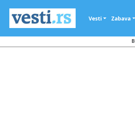
Vesti
Zabava
B