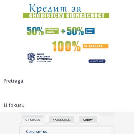
09:08:
АМСС: На граничном прелазу ...
09:09:
Na Batrovcima se od jutros čeka oko četiri sata
09:08:
Rutina Šeltona
09:08:
AdmiralBet ABA liga ostala bez direktora: Milija Vojinović
iznen...
09:07:
Ukrajina menja pravila igre: Obećala da neće napadati
Pretraga
tankere s...
09:07:
Er Srbija širi mrežu letova: Iz Beograda do više od 100
destin...
U fokusu
09:05:
Kinezi najviše profitiraju od nemačkih subvencija za e-
automobi...
U FOKUSU
KATEGORIJE
ARHIVA
09:01:
Журка Југословенка у Беер Гарден-у ...
Coronavirus