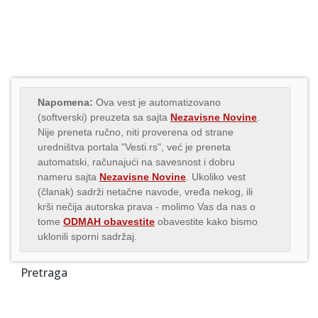
Napomena:
Ova vest je automatizovano
(softverski) preuzeta sa sajta
Nezavisne Novine
.
Nije preneta ručno, niti proverena od strane
uredništva portala "Vesti.rs", već je preneta
automatski, računajući na savesnost i dobru
nameru sajta
Nezavisne Novine
. Ukoliko vest
(članak) sadrži netačne navode, vređa nekog, ili
krši nečija autorska prava - molimo Vas da nas o
tome
ODMAH obavestite
obavestite kako bismo
uklonili sporni sadržaj.
Pretraga