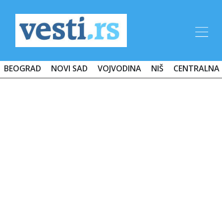
BEOGRAD
NOVI SAD
VOJVODINA
NIŠ
CENTRALNA 