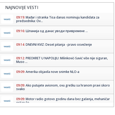
NAJNOVIJE VESTI
09:19:
Mađar i stranka Tisa danas nominuju kandidata za
predsednika: Ov...
09:16:
Шпанија од данас уводи привремене ...
09:14:
DNEVNI KVIZ: Deset pitanja - pravo osveženje
09:12:
PREOKRET U NAPOLIJU: Milinković-Savić više nije siguran,
Muso ...
09:09:
Amerika objavila nove snimke NLO-a
09:09:
Ako putujete avionom, ovu grešku sa hranom pravi skoro
svako
09:09:
Motor radio gotovo godinu dana bez gašenja, mehaničar
ostao šo...
09:09:
Tri znaka ulaze u period kada novac dolazi lakše nego ikad