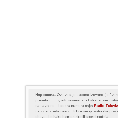
Napomena:
Ova vest je automatizovano (softvers
preneta ručno, niti proverena od strane uredništva
na savesnost i dobru nameru sajta
Radio Televiz
navode, vređa nekog, ili krši nečija autorska pr
obavestite kako bismo uklonili sporni sadržaj.