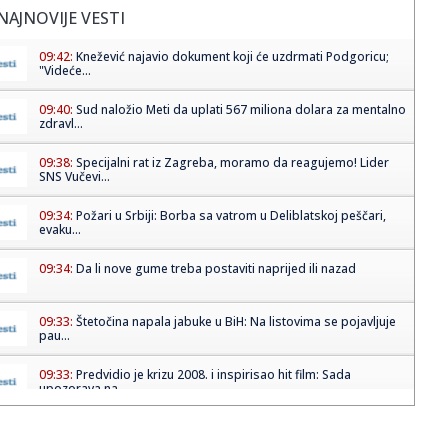
NAJNOVIJE VESTI
09:42:
Knežević najavio dokument koji će uzdrmati Podgoricu;
"Videće...
09:40:
Sud naložio Meti da uplati 567 miliona dolara za mentalno
zdravl...
09:38:
Specijalni rat iz Zagreba, moramo da reagujemo! Lider
SNS Vučevi...
09:34:
Požari u Srbiji: Borba sa vatrom u Deliblatskoj peščari,
evaku...
09:34:
Da li nove gume treba postaviti naprijed ili nazad
09:33:
Štetočina napala jabuke u BiH: Na listovima se pojavljuje
pau...
09:33:
Predvidio je krizu 2008. i inspirisao hit film: Sada
upozorava na...
09:32:
Povređeni vozač saniteta van životne opasnosti