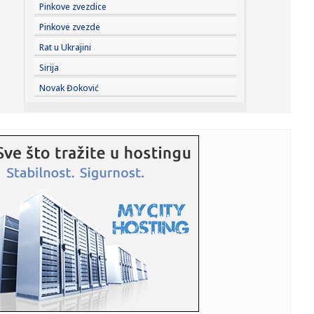
09:23:
Brat Anđeline Džoli priznao da je gej: Oglasio se pismom
Pinkove zvezdice
sa biv...
Pinkove zvezde
09:23:
KOSTOV NA IZLAZNIM VRATIMA: Velikan baš zagrizao za
Rat u Ukrajini
Zvezdinog bi...
Sirija
09:21:
Без воде Петроварадинска тврђава
Novak Đoković
09:20:
SRCE Vranje: Sport u istorijskoj krizi
09:19:
Bez vode Petrovardinska tvrđava
09:19:
Usporava rast cena nekretnina u Nemačkoj – evo gde su
stanovi...
09:19:
Španci stižu u pomoć Bugarskoj i Rumuniji
09:16:
КК “АПАТИН” СЕ ПОЈАЧАВА! АРНАУТ ...
09:18:
Srbija budući most Evrope: Zelenski i Vučić otvaraju vrata
nov...