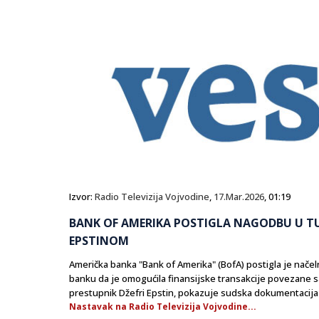
Izvor:
Radio Televizija Vojvodine
,
17.Mar.2026
, 01:19
BANK OF AMERIKA POSTIGLA NAGODBU U TUŽ
EPSTINOM
Američka banka "Bank of Amerika" (BofA) postigla je nač
banku da je omogućila finansijske transakcije povezane s
prestupnik Džefri Epstin, pokazuje sudska dokumentacija
Nastavak na Radio Televizija Vojvodine...