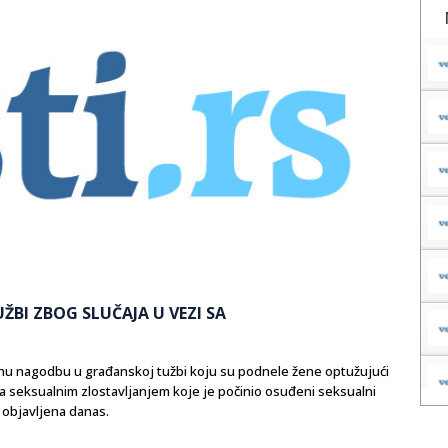
BI ZBOG SLUČAJA U VEZI SA
elnu nagodbu u građanskoj tužbi koju su podnele žene optužujući
a seksualnim zlostavljanjem koje je počinio osuđeni seksualni
 objavljena danas.