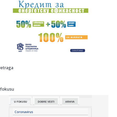
09:32:
Kurti, ističe ti rok?
09:27:
Argentina uz Infantina: Da li neko ovo nije očekivao?
09:27:
Ništa od Arsenala: Vinisijus produžio ugovor sa Realom
09:26:
Argentina podržala Infantina: Niko nije iznenađen ovim
potezom!
09:25:
"Interesantno – baš Đoković predlaže da se skrate
retraga
mečevi"
09:25:
Špansko čudo ponovo "uzelo meru" Muzetiju VIDEO
 fokusu
09:25:
BIRODI: Vučićeva najava potvrđuje potrebu za
razdvajanjem pred...
U FOKUSU
DOBRE VESTI
ARHIVA
09:24:
Filipine pogodio zemljotres jačine 5,8 stepeni
Coronavirus