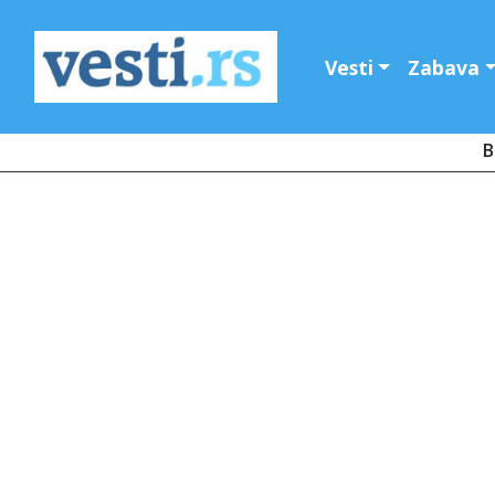
Vesti
Zabava
B