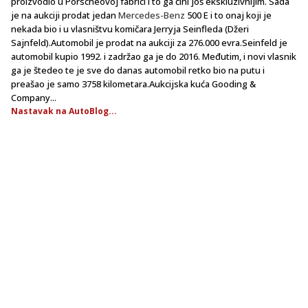
proizvodio u Porscheovoj fabrici i to ga čini još ekskluzivnijim. Sada
je na aukciji prodat jedan
Mercedes-Benz
500 E i to onaj koji je
nekada bio i u vlasništvu komičara Jerryja Seinfleda (Džeri
Sajnfeld).Automobil je prodat na aukciji za 276.000 evra.Seinfeld je
automobil kupio 1992. i zadržao ga je do 2016. Međutim, i novi vlasnik
ga je štedeo te je sve do danas automobil retko bio na putu i
preašao je samo 3758 kilometara.Aukcijska kuća Gooding &
Company...
Nastavak na AutoBlog...