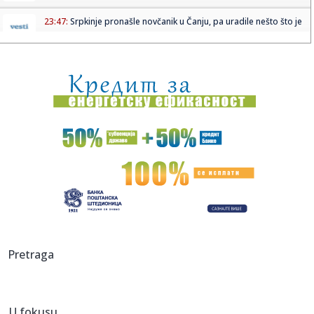
23:47:
Srpkinje pronašle novčanik u Čanju, pa uradile nešto što je
...
23:46:
Detalji drame na nemačkom aerodromu: Vozač nogom
izbacio dron s...
23:42:
Kraj za Aleksandru i Anu: Eliminisane već na startu
23:35:
"Nema lakih utakmica, ali mi smo Vojvodina"
23:33:
Ribakina sigurna u Torontu
23:32:
Brenin potez posle pada razbesneo javnost: Devojka joj
pružila r...
23:29:
Američki Senat usvojio zakon o sankcijama Rusiji usmjeren
Pretraga
na ene...
23:27:
Hitno se oglasili Rusi: "Provokacija!"
U fokusu