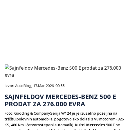
Izvor:
AutoBlog
,
17.Mar.2026
, 00:55
SAJNFELDOV MERCEDES-BENZ 500 E
PRODAT ZA 276.000 EVRA
Foto: Gooding & CompanySerija W124 je je izuzetno poželjna na
tržištu polovnih automobila, pogotovo ako dolazi s V8 motorom (326
KS, 480 Nm i četvorostepeni automatik). Kultni
Mercedes
500 E se