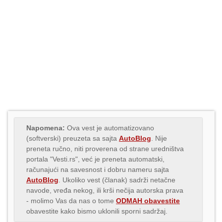
Napomena:
Ova vest je automatizovano
(softverski) preuzeta sa sajta
AutoBlog
. Nije
preneta ručno, niti proverena od strane uredništva
portala "Vesti.rs", već je preneta automatski,
računajući na savesnost i dobru nameru sajta
AutoBlog
. Ukoliko vest (članak) sadrži netačne
navode, vređa nekog, ili krši nečija autorska prava
- molimo Vas da nas o tome
ODMAH obavestite
obavestite kako bismo uklonili sporni sadržaj.