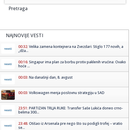
Pretraga
NAJNOVIJE VESTI
00:32:
Velika zamena kontejnera na Zvezdari: Stiglo 177 novih, a
„dža...
00:16:
Singapur ima plan za borbu protiv paklenih vrućina: Ovako
hoće ...
00:03:
Na današnji dan, 8. avgust
00:03:
Volkswagen menja poslovnu strategiju u SAD
23:51:
PARTIZAN TRLJA RUKE: Transfer Saše Lukića doneo crno-
belima 300...
23:48:
Otišao iz Arsenala pre nego što su podigli trofej – vratio
se...