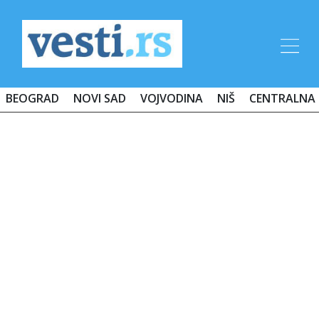
BEOGRAD
NOVI SAD
VOJVODINA
NIŠ
CENTRALNA 