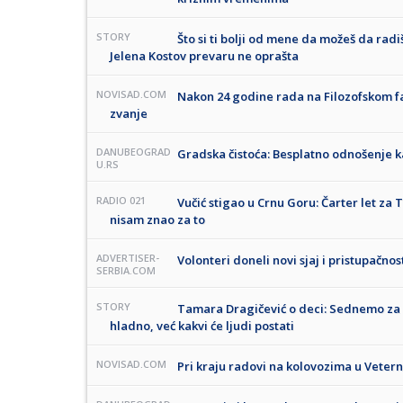
STORY
Što si ti bolji od mene da možeš da radiš
Jelena Kostov prevaru ne oprašta
NOVISAD.COM
Nakon 24 godine rada na Filozofskom fa
zvanje
DANUBEOGRAD
Gradska čistoća: Besplatno odnošenje ka
U.RS
RADIO 021
Vučić stigao u Crnu Goru: Čarter let za
nisam znao za to
ADVERTISER-
Volonteri doneli novi sjaj i pristupačn
SERBIA.COM
STORY
Tamara Dragičević o deci: Sednemo za s
hladno, već kakvi će ljudi postati
NOVISAD.COM
Pri kraju radovi na kolovozima u Vetern