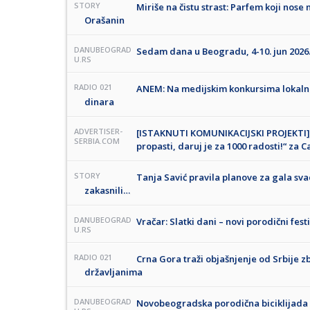
STORY
Miriše na čistu strast: Parfem koji nose 
Orašanin
DANUBEOGRAD
Sedam dana u Beogradu, 4-10. jun 2026
U.RS
RADIO 021
ANEM: Na medijskim konkursima lokaln
dinara
ADVERTISER-
[ISTAKNUTI KOMUNIKACIJSKI PROJEKTI] 
SERBIA.COM
propasti, daruj je za 1000 radosti!“ za 
STORY
Tanja Savić pravila planove za gala sva
zakasnili…
DANUBEOGRAD
Vračar: Slatki dani – novi porodični fest
U.RS
RADIO 021
Crna Gora traži objašnjenje od Srbije 
državljanima
DANUBEOGRAD
Novobeogradska porodična biciklijada