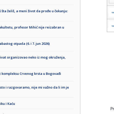
 šta želiš, a meni život da prođe u čekanju:
kultetu, profesor Mihić nije reizabran u
bastog otpada (6. i 7. jun 2026)
 Tivat organizovao neko iz mog okruženja,
ost kompleksu Crvenog krsta u Bogovađi
to i razgovaramo, nije mi važno da li im je
iku i Kaću
P