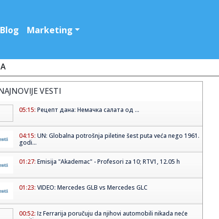
Blog
Marketing
JA
NAJNOVIJE VESTI
05:15:
Рецепт дана: Немачка салата од ...
04:15:
UN: Globalna potrošnja piletine šest puta veća nego 1961.
godi...
01:27:
Emisija "Akademac" - Profesori za 10; RTV1, 12.05 h
01:23:
VIDEO: Mercedes GLB vs Mercedes GLC
00:52:
Iz Ferrarija poručuju da njihovi automobili nikada neće