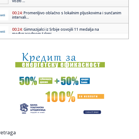
voziti ...
00:24:
Promenljivo oblačno s lokalnim pljuskovima i sunčanim
intervali...
00:24:
Gimnazijalci iz Srbije osvojili 11 medalja na
međunarodnom takmi...
00:20:
Dogodilo se na današnji datum, 6. jun
00:15:
VIDEO: Ferrari 812 Competizione na Autobanu
00:05:
ZVEZDA I PARTIZAN PUNE KASE: Evo koliko će večiti
zaraditi od S...
23:46:
BRANKO LAZIĆ PROGOVORIO: Bivši kapiten bez dlake na
jeziku o od...
23:32:
Ponuda za Suzuki S-Cross Automatic
23:26:
Težak udes kod Lopara, poginuo vozač
retraga