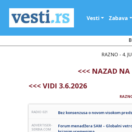
Vesti
Zabava
B
RAZNO - 4. J
<<< NAZAD NA 
<<< VIDI 3.6.2026
RAZN
RADIO 021
Bez konsenzusa o novom visokom predsta
ADVERTISER-
Forum menadžera SAM – Globalni vetrovi
SERBIA.COM
kriznim vremenima