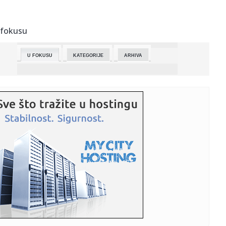
23:26:
Tajni eksperimenti Pentagona: Amerikanci testirali
"komarce ubice...
 fokusu
23:26:
Veliko istraživanje: Da li je bolje biti sam ili u vezi?
U FOKUSU
KATEGORIJE
ARHIVA
23:26:
DR Kongo: Potvrđen 71 novi slučaj ebole za 24 sata
23:25:
Mislio da je slomio prst, a otkrio da mu otkazuju bubrezi
(FOTO/V...
23:25:
Bizarna prevara žene (37): Glumila djevojčicu od 12
godina, htj...
23:25:
Četiri stvari koje djeca nikada ne opraštaju roditeljima
23:23:
Kako putovati odgovornije kada vam automobil nije
potreban svakog...
23:23:
Od Bitcoina do blockchaina: Ključni kripto termini i šta
znače
23:18:
KLOP NOVI TRENER REALA? Rikelme najavio bombu koja će