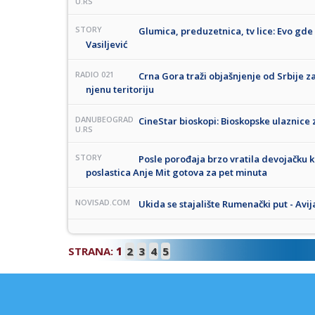
U.RS
STORY
Glumica, preduzetnica, tv lice: Evo gd
Vasiljević
RADIO 021
Crna Gora traži objašnjenje od Srbije 
njenu teritoriju
DANUBEOGRAD
CineStar bioskopi: Bioskopske ulaznice z
U.RS
STORY
Posle porođaja brzo vratila devojačku ki
poslastica Anje Mit gotova za pet minuta
NOVISAD.COM
Ukida se stajalište Rumenački put - Avij
STRANA:
1
2
3
4
5