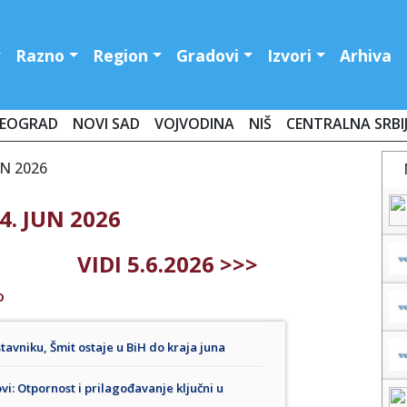
Razno
Region
Gradovi
Izvori
Arhiva
EOGRAD
NOVI SAD
VOJVODINA
NIŠ
CENTRALNA SRBI
UN 2026
4. JUN 2026
VIDI 5.6.2026 >>>
O
vniku, Šmit ostaje u BiH do kraja juna
: Otpornost i prilagođavanje ključni u