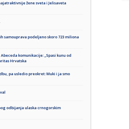
najatraktivnije žene sveta i Jelisaveta
.
ih samouprava podeljeno skoro 723 miliona
Abeceda komunikacije: „Spasi kunu od
Caritas Hrvatska
dbu, pa usledio preokret: Muki i ja smo
ival
zbog odbijanja ulaska crnogorskim