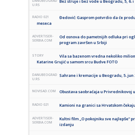
DANUBEOGRAD
Bez struje i bez vode u Beogradu, 5, 6. i 
U.RS
RADIO 021
Đedović: Gasprom potvrdio da će produž
meseca
ADVERTISER-
Od osnova do pametnijih odluka pri o
SERBIA.COM
program završen u Srbiji
STORY
Vila sa bazenom vredna nekoliko milion
Katarine Grujić u samom srcu Budve FOTO
DANUBEOGRAD
Sahrane i kremacije u Beogradu, 5. jun 
U.RS
NOVISAD.COM
Obustava saobraćaja u Privrednikovoj u
RADIO 021
Kamioni na granici sa Hrvatskom čekaju
ADVERTISER-
Kultni film „O pokojniku sve najlepše“
SERBIA.COM
izdanju