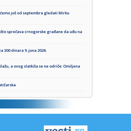
e ćemo još od septembra gledati Mirku
zašto sprečava crnogorske građane da uđu na
a 300 dinara 9. juna 2026.
lažu, a ovog slatkiša se ne odriče: Omiljena
atičarska