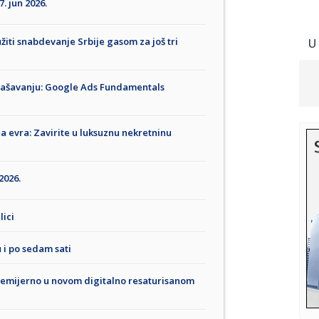
7. jun 2026.
iti snabdevanje Srbije gasom za još tri
U
glašavanju: Google Ads Fundamentals
a evra: Zavirite u luksuznu nekretninu
2026.
lici
 i po sedam sati
 premijerno u novom digitalno resaturisanom