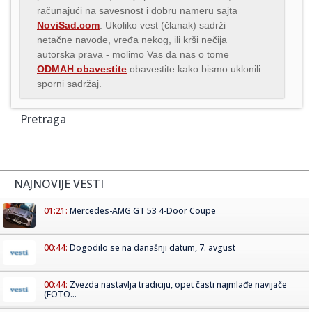
računajući na savesnost i dobru nameru sajta
NoviSad.com
. Ukoliko vest (članak) sadrži
netačne navode, vređa nekog, ili krši nečija
autorska prava - molimo Vas da nas o tome
ODMAH obavestite
obavestite kako bismo uklonili
sporni sadržaj.
Pretraga
NAJNOVIJE VESTI
01:21:
Mercedes-AMG GT 53 4-Door Coupe
00:44:
Dogodilo se na današnji datum, 7. avgust
00:44:
Zvezda nastavlja tradiciju, opet časti najmlađe navijače
(FOTO...