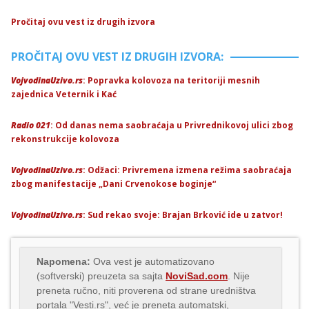
Pročitaj ovu vest iz drugih izvora
PROČITAJ OVU VEST IZ DRUGIH IZVORA:
VojvodinaUzivo.rs
: Popravka kolovoza na teritoriji mesnih
zajednica Veternik i Kać
Radio 021
: Od danas nema saobraćaja u Privrednikovoj ulici zbog
rekonstrukcije kolovoza
VojvodinaUzivo.rs
: Odžaci: Privremena izmena režima saobraćaja
zbog manifestacije „Dani Crvenokose boginje“
VojvodinaUzivo.rs
: Sud rekao svoje: Brajan Brković ide u zatvor!
Napomena:
Ova vest je automatizovano
(softverski) preuzeta sa sajta
NoviSad.com
. Nije
preneta ručno, niti proverena od strane uredništva
portala "Vesti.rs", već je preneta automatski,