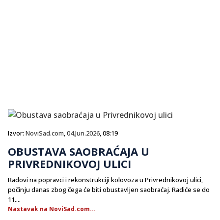
Izvor:
NoviSad.com
,
04.Jun.2026
, 08:19
OBUSTAVA SAOBRAĆAJA U
PRIVREDNIKOVOJ ULICI
Radovi na popravci i rekonstrukciji kolovoza u Privrednikovoj ulici,
počinju danas zbog čega će biti obustavljen saobraćaj. Radiće se do
11....
Nastavak na NoviSad.com...