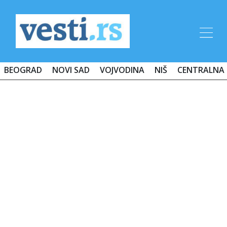
BEOGRAD
NOVI SAD
VOJVODINA
NIŠ
CENTRALNA 