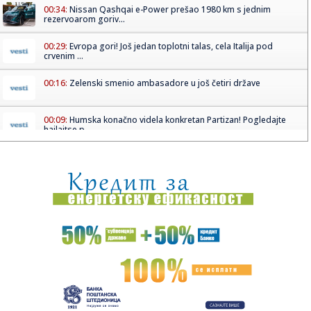
00:34:
Nissan Qashqai e-Power prešao 1980 km s jednim
rezervoarom goriv...
00:29:
Evropa gori! Još jedan toplotni talas, cela Italija pod
crvenim ...
00:16:
Zelenski smenio ambasadore u još četiri države
00:09:
Humska konačno videla konkretan Partizan! Pogledajte
hajlajtse p...
00:05:
Roganović ne pomišlja na opuštanje: Uvek ima mesta za
napredak...
00:04:
Vukotić ne zna ko je Baba: "Vidim da ga svi hvale"
00:01:
Na današnji dan, 7. avgust
23:59:
U predgrađu Damaska podignut autobus u vazduh, dve
osobe poginul...
23:55:
ROMAŠČENKO POSLE POTOPA U HUMSKOJ: Jedna stvar