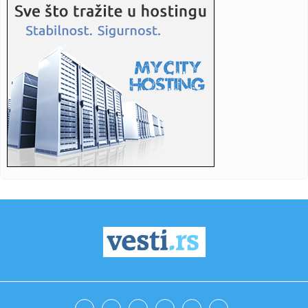
23:35:
Otkriveni detalji pucnjave na američki konzulat; Iza svega
stoji...
23:34:
PRE PAR MESECI SANJALI TITULU, SADA IH SVI DEMOLIRAJU:
Benfika si...
23:33:
Težak udes žene iz BiH: Bmw-om se „zakucala“ u zid, na nju
...
23:33:
Kratak predah od vrućina: Pljuskovi noćas stižu u region,
osvj...
23:33:
Osuđen provalnik iz BiH, branio se da je krao za liječenje
ćer...
23:32:
Potresna poruka Dijane Dilajn o životu i smrti njenog brata:
"Im...
23:31:
Partizan "otkrio" reakciju posle IMT-a: Ilić imao jasnu
poruku i...
23:29:
SCENA KOJA GOVORI SVE: Ilić krenuo ka tunelu, a onda je
Humska z...
23:25:
ILIĆ NIJE MOGAO DA PREĆUTI: Posle „trojke“ Tobolu odmah