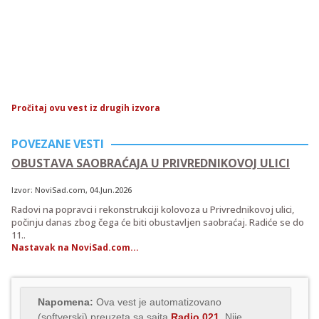
Pročitaj ovu vest iz drugih izvora
POVEZANE VESTI
OBUSTAVA SAOBRAĆAJA U PRIVREDNIKOVOJ ULICI
Izvor:
NoviSad.com
, 04.Jun.2026
Radovi na popravci i rekonstrukciji kolovoza u Privrednikovoj ulici,
počinju danas zbog čega će biti obustavljen saobraćaj. Radiće se do
11..
Nastavak na NoviSad.com...
Napomena:
Ova vest je automatizovano
(softverski) preuzeta sa sajta
Radio 021
. Nije