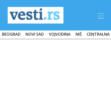
BEOGRAD
NOVI SAD
VOJVODINA
NIŠ
CENTRALNA 