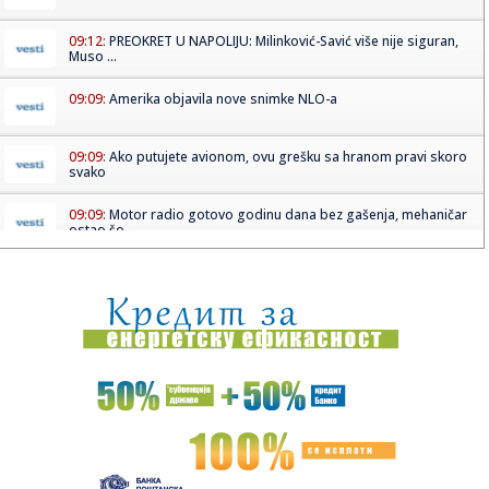
09:12:
PREOKRET U NAPOLIJU: Milinković-Savić više nije siguran,
Muso ...
09:09:
Amerika objavila nove snimke NLO-a
09:09:
Ako putujete avionom, ovu grešku sa hranom pravi skoro
svako
09:09:
Motor radio gotovo godinu dana bez gašenja, mehaničar
ostao šo...
09:09:
Tri znaka ulaze u period kada novac dolazi lakše nego ikad
09:08:
АМСС: На граничном прелазу ...
09:09:
Na Batrovcima se od jutros čeka oko četiri sata
09:08:
Rutina Šeltona