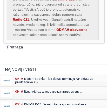
preneta ručno, niti proverena od strane uredništva
portala "Vesti.rs", već je preneta automatski,
računajući na savesnost i dobru nameru sajta
Radio 021
. Ukoliko vest (članak) sadrži netačne
navode, vređa nekog, ili krši nečija autorska prava
- molimo Vas da nas o tome
ODMAH obavestite
obavestite kako bismo uklonili sporni sadržaj.
Pretraga
NAJNOVIJE VESTI
09:19:
Mađar i stranka Tisa danas nominuju kandidata za
predsednika: Ov...
09:16:
Шпанија од данас уводи привремене ...
09:14:
DNEVNI KVIZ: Deset pitanja - pravo osveženje