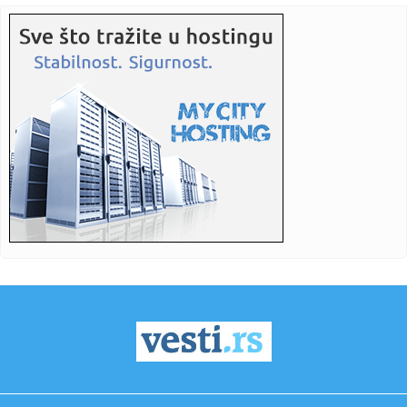
snabdevanje,...
08:59:
Nezgode i kilometarske kolone: Novi kolaps na putu ka
moru u Hrva...
08:59:
Opasna misija na Mont Everestu: Vraćaju tijelo alpiniste
koje le...
08:59:
Deset godina od smrti Željka Kopanje: Novinarstvom
gradio mostov...
08:59:
Toplotni talas puni ambulante u Srpskoj: Sve više građana
tra...
08:58:
U novosadskom porodilištu za dan rođeno 28 beba
08:56:
Национално првенство у одбојци на ...
08:54:
Skandal u UEFA: "Infantino bio u vezi sa radnicom,
unaprijedili j...
08:50:
Svi putevi vode u spokoj – Nick Cave and The Bad Seeds
osvojili...