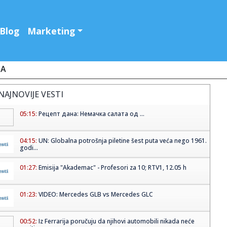
Blog
Marketing
JA
NAJNOVIJE VESTI
05:15:
Рецепт дана: Немачка салата од ...
04:15:
UN: Globalna potrošnja piletine šest puta veća nego 1961.
godi...
01:27:
Emisija "Akademac" - Profesori za 10; RTV1, 12.05 h
01:23:
VIDEO: Mercedes GLB vs Mercedes GLC
00:52:
Iz Ferrarija poručuju da njihovi automobili nikada neće