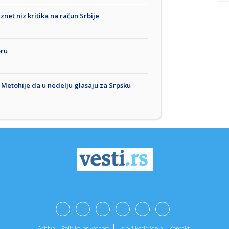
iznet niz kritika na račun Srbije
oru
i Metohije da u nedelju glasaju za Srpsku
Arhiva
Politika privatnosti
Uslovi korišćenja
Kontakt