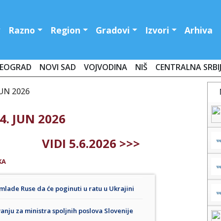
Razno
Region
Gradovi
Izvori
Arhiva
EOGRAD
NOVI SAD
VOJVODINA
NIŠ
CENTRALNA SRBI
JUN 2026
4. JUN 2026
VIDI 5.6.2026 >>>
KA
lade Ruse da će poginuti u ratu u Ukrajini
nju za ministra spoljnih poslova Slovenije