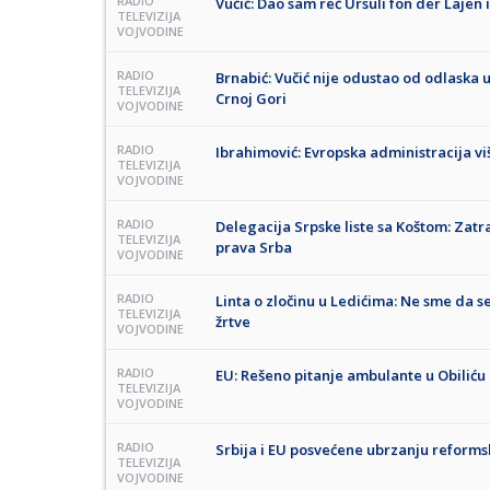
RADIO
Vučić: Dao sam reč Ursuli fon der Lajen 
TELEVIZIJA
VOJVODINE
RADIO
Brnabić: Vučić nije odustao od odlaska 
TELEVIZIJA
Crnoj Gori
VOJVODINE
RADIO
Ibrahimović: Evropska administracija 
TELEVIZIJA
VOJVODINE
RADIO
Delegacija Srpske liste sa Koštom: Zatr
TELEVIZIJA
prava Srba
VOJVODINE
RADIO
Linta o zločinu u Ledićima: Ne sme da 
TELEVIZIJA
žrtve
VOJVODINE
RADIO
EU: Rešeno pitanje ambulante u Obiliću
TELEVIZIJA
VOJVODINE
RADIO
Srbija i EU posvećene ubrzanju reformsk
TELEVIZIJA
VOJVODINE