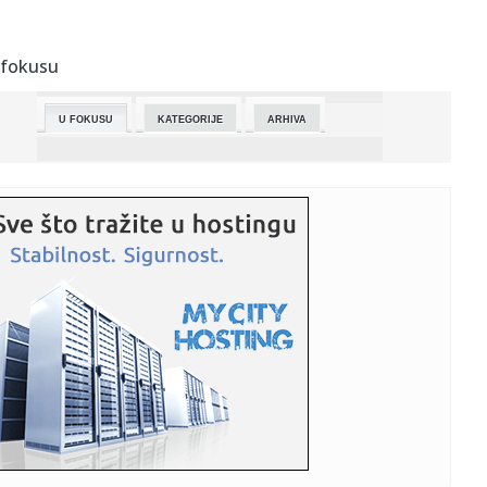
23:26:
Tajni eksperimenti Pentagona: Amerikanci testirali
"komarce ubice...
 fokusu
23:26:
Veliko istraživanje: Da li je bolje biti sam ili u vezi?
U FOKUSU
KATEGORIJE
ARHIVA
23:26:
DR Kongo: Potvrđen 71 novi slučaj ebole za 24 sata
23:25:
Mislio da je slomio prst, a otkrio da mu otkazuju bubrezi
(FOTO/V...
23:25:
Bizarna prevara žene (37): Glumila djevojčicu od 12
godina, htj...
23:25:
Četiri stvari koje djeca nikada ne opraštaju roditeljima
23:23:
Kako putovati odgovornije kada vam automobil nije
potreban svakog...
23:23:
Od Bitcoina do blockchaina: Ključni kripto termini i šta
znače
23:18:
KLOP NOVI TRENER REALA? Rikelme najavio bombu koja će