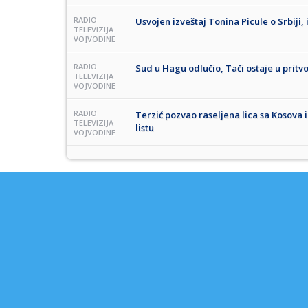
RADIO
Usvojen izveštaj Tonina Picule o Srbiji, 
TELEVIZIJA
VOJVODINE
RADIO
Sud u Hagu odlučio, Tači ostaje u pritv
TELEVIZIJA
VOJVODINE
RADIO
Terzić pozvao raseljena lica sa Kosova 
TELEVIZIJA
listu
VOJVODINE