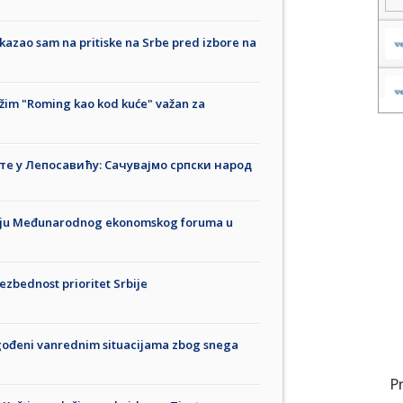
kazao sam na pritiske na Srbe pred izbore na
ežim "Roming kao kod kuće" važan za
е у Лепосавићу: Сачувајмо српски народ
anju Međunarodnog ekonomskog foruma u
bezbednost prioritet Srbije
ogođeni vanrednim situacijama zbog snega
P