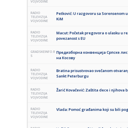
VOJVODINE
RADIO
Petković: U razgovoru sa Sorensenom u
TELEVIZIJA
KiM
VOJVODINE
RADIO
Macut: Početak pregovora o ulasku u r
TELEVIZIJA
povezanost s EU
VOJVODINE
GRADSKEINFO.R
Предизборна конвенција Српске лист
S
на Косову
RADIO
Bratina prisustvovao svečanom otvar
TELEVIZIJA
Sankt Peterburgu
VOJVODINE
RADIO
Žarić Kovačević: Zaštita dece i njihova 
TELEVIZIJA
VOJVODINE
RADIO
Vlada: Pomoć građanima koji su bili p
TELEVIZIJA
VOJVODINE