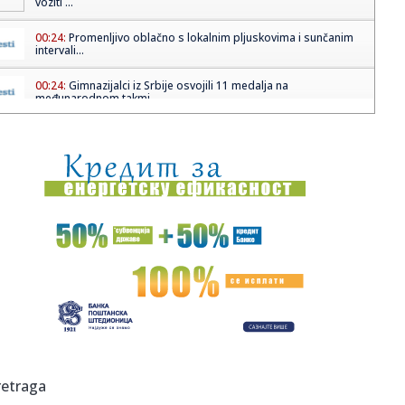
voziti ...
00:24:
Promenljivo oblačno s lokalnim pljuskovima i sunčanim
intervali...
00:24:
Gimnazijalci iz Srbije osvojili 11 medalja na
međunarodnom takmi...
00:20:
Dogodilo se na današnji datum, 6. jun
00:15:
VIDEO: Ferrari 812 Competizione na Autobanu
00:05:
ZVEZDA I PARTIZAN PUNE KASE: Evo koliko će večiti
zaraditi od S...
23:46:
BRANKO LAZIĆ PROGOVORIO: Bivši kapiten bez dlake na
jeziku o od...
23:32:
Ponuda za Suzuki S-Cross Automatic
23:26:
Težak udes kod Lopara, poginuo vozač
retraga