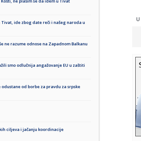
i Košti, ne plašim se da idem u Tivat
U
u Tivat, ide zbog date reči i našeg naroda u
više ne razume odnose na Zapadnom Balkanu
ažili smo odlučnija angažovanje EU u zaštiti
se odustane od borbe za pravdu za srpske
ih ciljeva i jačanju koordinacije