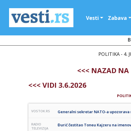
Vesti
Zabava
B
POLITIKA - 4. 
<<< NAZAD NA 
<<< VIDI 3.6.2026
POLITI
VOSTOK.RS
Generalni sekretar NATO-a upozorava m
RADIO
Đurić čestitao Toneu Kajzeru na imenova
TELEVIZIJA