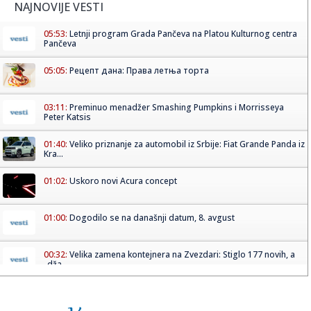
NAJNOVIJE VESTI
05:53:
Letnji program Grada Pančeva na Platou Kulturnog centra
Pančeva
05:05:
Рецепт дана: Права летња торта
03:11:
Preminuo menadžer Smashing Pumpkins i Morrisseya
Peter Katsis
01:40:
Veliko priznanje za automobil iz Srbije: Fiat Grande Panda iz
Kra...
01:02:
Uskoro novi Acura concept
01:00:
Dogodilo se na današnji datum, 8. avgust
00:32:
Velika zamena kontejnera na Zvezdari: Stiglo 177 novih, a
„dža...
00:16:
Singapur ima plan za borbu protiv paklenih vrućina: Ovako
hoće ...