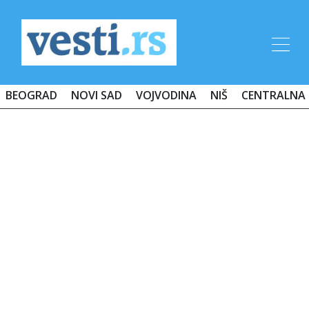
BEOGRAD
NOVI SAD
VOJVODINA
NIŠ
CENTRALNA 