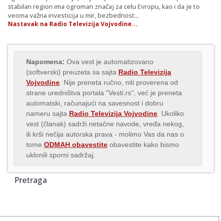
stabilan region ima ogroman značaj za celu Evropu, kao i da je to
veoma važna investicija u mir, bezbednost...
Nastavak na Radio Televizija Vojvodine...
Napomena:
Ova vest je automatizovano
(softverski) preuzeta sa sajta
Radio Televizija
Vojvodine
. Nije preneta ručno, niti proverena od
strane uredništva portala "Vesti.rs", već je preneta
automatski, računajući na savesnost i dobru
nameru sajta
Radio Televizija Vojvodine
. Ukoliko
vest (članak) sadrži netačne navode, vređa nekog,
ili krši nečija autorska prava - molimo Vas da nas o
tome
ODMAH obavestite
obavestite kako bismo
uklonili sporni sadržaj.
Pretraga