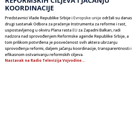
KOORDINACIJE
Predstavnici Vlade Republike Srbije i
Evropske unije
održali su danas
drugi sastanak Odbora za praćenje Instrumenta za reforme i rast,
uspostavljenog u okviru Plana rasta
EU
za Zapadni Balkan, radi
nadzora nad sprovođenjem Reformske agende Republike Srbije, a
tom prilikom potvrđena je posvećenost svih aktera ubrzanju
sprovođenja reformi, daljem jačanju koordinacije, transparentnosti i
efikasnom ostvarivanju reformskih ciljeva.
Nastavak na Radio Televizija Vojvodine...