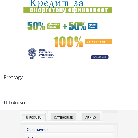
00:03:
Na današnji dan, 8. avgust
00:03:
Volkswagen menja poslovnu strategiju u SAD
23:51:
PARTIZAN TRLJA RUKE: Transfer Saše Lukića doneo crno-
belima 300...
23:48:
Otišao iz Arsenala pre nego što su podigli trofej – vratio
se...
23:47:
Srpkinje pronašle novčanik u Čanju, pa uradile nešto što je
Pretraga
...
23:46:
Detalji drame na nemačkom aerodromu: Vozač nogom
izbacio dron s...
U fokusu
23:42:
Kraj za Aleksandru i Anu: Eliminisane već na startu
U FOKUSU
KATEGORIJE
ARHIVA
23:35:
"Nema lakih utakmica, ali mi smo Vojvodina"
Coronavirus