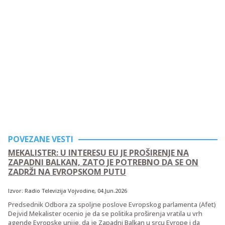
POVEZANE VESTI
MEKALISTER: U INTERESU EU JE PROŠIRENJE NA
ZAPADNI BALKAN, ZATO JE POTREBNO DA SE ON
ZADRŽI NA EVROPSKOM PUTU
Izvor:
Radio Televizija Vojvodine
, 04.Jun.2026
Predsednik Odbora za spoljne poslove Evropskog parlamenta (Afet)
Dejvid Mekalister ocenio je da se politika proširenja vratila u vrh
agende Evropske unije, da je Zapadni Balkan u srcu Evrope i da