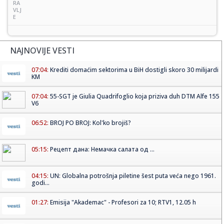
RA
VLJ
E
NAJNOVIJE VESTI
07:04:
Krediti domaćim sektorima u BiH dostigli skoro 30 milijardi
KM
07:04:
55-SGT je Giulia Quadrifoglio koja priziva duh DTM Alfe 155
V6
06:52:
BROJ PO BROJ: Kol'ko brojiš?
05:15:
Рецепт дана: Немачка салата од ...
04:15:
UN: Globalna potrošnja piletine šest puta veća nego 1961.
godi...
01:27:
Emisija "Akademac" - Profesori za 10; RTV1, 12.05 h