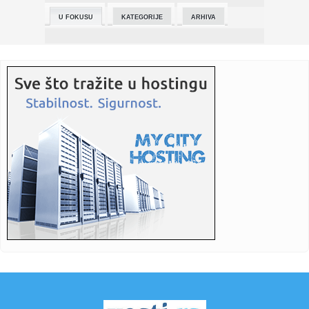
U FOKUSU
KATEGORIJE
ARHIVA
23:26:
Težak udes kod Lopara, poginuo vozač
23:26:
Tajni eksperimenti Pentagona: Amerikanci testirali
"komarce ubice...
23:26:
Veliko istraživanje: Da li je bolje biti sam ili u vezi?
23:26:
DR Kongo: Potvrđen 71 novi slučaj ebole za 24 sata
23:25:
Mislio da je slomio prst, a otkrio da mu otkazuju bubrezi
(FOTO/V...
23:25:
Bizarna prevara žene (37): Glumila djevojčicu od 12 godina,
htj...
23:25:
Četiri stvari koje djeca nikada ne opraštaju roditeljima
23:23:
Kako putovati odgovornije kada vam automobil nije
potreban svakog...