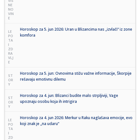
VIS
NE
NO
VIN
E
Horoskop za 5. jun 2026: Uran u Blizancima nas „izvlači“ iz zone
LE
komfora
PO
TA
I
ZD
RA
VLJ
E
Horoskop za 5. jun: Ovnovima stižu važne informacije, Škorpije
ST
rešavaju emotivnu dilemu
OR
Y
Horoskop za 4. jun: Blizanci budite malo strpljiviji, Vage
ST
upoznaju osobu koja ih intrigira
OR
Y
Horoskop za 4. jun 2026: Merkur u Raku naglašava emocije, evo
LE
koji znak je „na udaru“
PO
TA
I
ZD