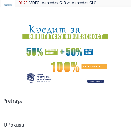
01:23:
VIDEO: Mercedes GLB vs Mercedes GLC
00:52:
Iz Ferrarija poručuju da njihovi automobili nikada neće
voziti ...
00:24:
Promenljivo oblačno s lokalnim pljuskovima i sunčanim
intervali...
00:24:
Gimnazijalci iz Srbije osvojili 11 medalja na međunarodnom
takmi...
00:20:
Dogodilo se na današnji datum, 6. jun
00:15:
VIDEO: Ferrari 812 Competizione na Autobanu
00:05:
ZVEZDA I PARTIZAN PUNE KASE: Evo koliko će večiti zaraditi
Pretraga
od S...
23:46:
BRANKO LAZIĆ PROGOVORIO: Bivši kapiten bez dlake na
jeziku o od...
U fokusu
23:32:
Ponuda za Suzuki S-Cross Automatic