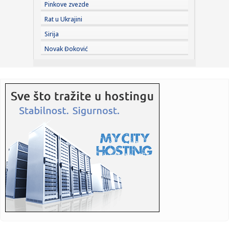
Pinkove zvezde
12:34:
Cvijanovićeva: Prošla su vremena uvođenja sankcija
Rat u Ukrajini
Sirija
12:34:
Srednjovjekovni festival "Vitezovi Tvrdimića" okupio brojne
Novak Đoković
mali...
12:33:
Gužve na granici: Na Preševu čeka se oko sat vremena,
Gradina ...
12:32:
Uvećana trgovinska razmena između Srbije i Ukrajine: Vučić
i ...
12:29:
Mediji otkrivaju: Evo zašto su blokaderi udarili veto na
Jasminu...
12:28:
Vraćaju li se baterije na telefonima koje sami možete
zamijenit...
12:25:
Uklonjene tri velike i više malih divljih deponija
12:25:
Posle požara zabrana gradnje 30 godina? Akademski
plenum traži ...