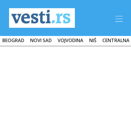
BEOGRAD
NOVI SAD
VOJVODINA
NIŠ
CENTRALNA 