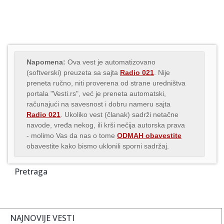
Napomena:
Ova vest je automatizovano
(softverski) preuzeta sa sajta
Radio 021
. Nije
preneta ručno, niti proverena od strane uredništva
portala "Vesti.rs", već je preneta automatski,
računajući na savesnost i dobru nameru sajta
Radio 021
. Ukoliko vest (članak) sadrži netačne
navode, vređa nekog, ili krši nečija autorska prava
- molimo Vas da nas o tome
ODMAH obavestite
obavestite kako bismo uklonili sporni sadržaj.
Pretraga
NAJNOVIJE VESTI