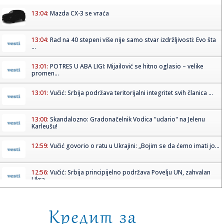
13:04:
Mazda CX-3 se vraća
13:04:
Rad na 40 stepeni više nije samo stvar izdržljivosti: Evo šta
...
13:01:
POTRES U ABA LIGI: Mijailović se hitno oglasio – velike
promen...
13:01:
Vučić: Srbija podržava teritorijalni integritet svih članica ...
13:00:
Skandalozno: Gradonačelnik Vodica "udario" na Jelenu
Karleušu!
12:59:
Vučić govorio o ratu u Ukrajini: „Bojim se da ćemo imati jo...
12:56:
Vučić: Srbija principijelno podržava Povelju UN, zahvalan
Ukra...
12:50:
Filmsko hapšenje u Novom Sadu posle pljačke restorana:
Osumnji...